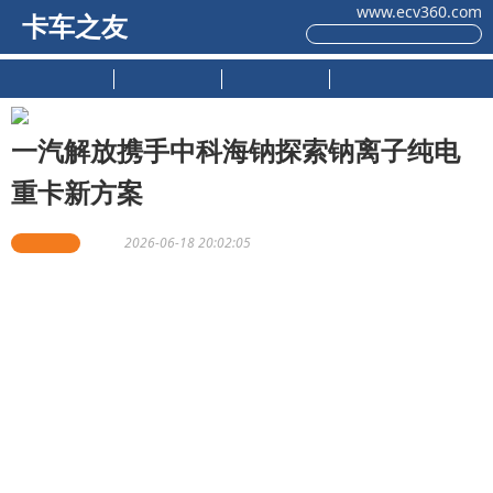
www.ecv360.com
卡车之友
原创推荐
新车上市
试驾测评
用户感受
一汽解放携手中科海钠探索钠离子纯电
重卡新方案
一汽解放
佚名
2026-06-18 20:02:05
近日，一汽解放携手国内钠离子电池领军企业中科海钠，顺
利完成钠离子电池重卡全工况系统性测试，标志着钠离子电
池技术在重型商用车领域的落地应用取得关键性突破，为新
能源重卡行业破解低温电池衰减、补能慢等痛点提供了全新
解决方案。
当前，商用车新能源渗透率持续攀升，市场竞争与技术迭代
日趋激烈。一汽解放始终坚守技术创新初心，坚持开放合