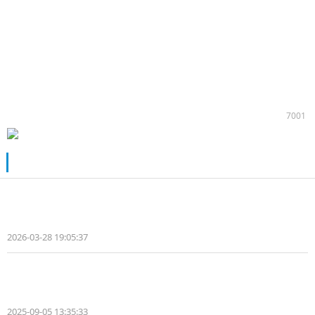
商用车高频重载、全天候高强度、高安全底线的运营需求。
未来，一汽解放将持续深耕新能源技术，携手行业优质合作
伙伴，不断完善新能源重卡产品矩阵、共建产业生态，持续
拓宽商用车电动化、高质量发展新路径，助力物流行业绿色
低碳转型升级。
7001
推荐阅读
智电融合硬核赋能 宇通科技节解锁物流
车全场景价值
2026-03-28 19:05:37
李晓川
“矩石”破局！零一自研电驱桥重塑新能源
重卡价值核心
2025-09-05 13:35:33
张怡文