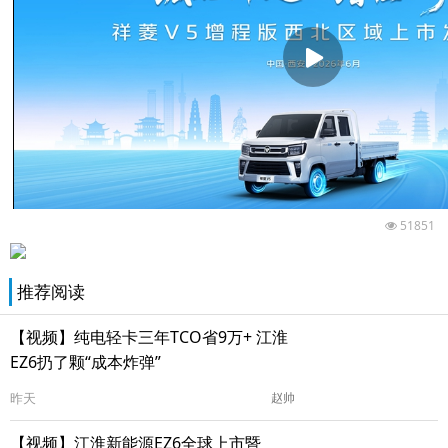
51851
推荐阅读
【视频】纯电轻卡三年TCO省9万+ 江淮
EZ6扔了颗“成本炸弹”
昨天
赵帅
【视频】江淮新能源EZ6全球上市暨