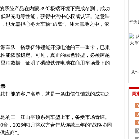
的系统产品在内蒙-39℃极端环境下完成冬测，成功
、低温充电等性能，获得中汽中心权威认证。这意味
华为
，也无需担心冬天车辆“趴窝”。冰天雪地之中，依
能源车队，搭载亿纬锂能开源电池的三一重卡，已累
池性能依然稳定。可见，真正的绿色转型，必须跨越
的里程数据，证明了磷酸铁锂电池在商用车场景下的
从“
投票
亿纬锂能的客户名单，就是一条由信任铺就的成功之
周
0
0
源电池的三一江山平顶系列车型上市，备受市场青睐。
0
0台，2026年1月将双方合作从连续三年的“战略协同
0
供应商”。