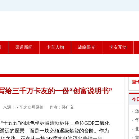
闻
渠道新闻
卡车人物
战略眼光
卡友互动
重
能写给三千万卡友的一份“创富说明书”
今
4-17 来源：卡车之友网原创 作者：孙广义
。“十五五”的绿色坐标被清晰标注：单位GDP二氧化
个遥远的愿景，而是一块必须逐级攀登的台阶。作为
碳之路，正在从一块448度的电池迈出关键一步。