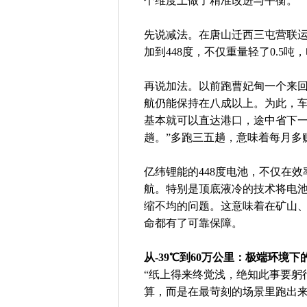
个维度上做了精准改进与平衡。
先说减法。在唐山迁西三屯营联运
加到448度，不仅重量轻了0.5吨
再说加法。以前跑曹妃甸一个来
航仍能保持在八成以上。为此，车
基本就可以直达港口，途中省下
趟。”多跑三五趟，意味着每月多
亿纬锂能的448度电池，不仅在
航。特别是顶底液冷的技术将电池
缩不均的问题。这意味着在矿山
命都有了可靠保障。
从-39℃到60万公里：极端环境下
“纸上得来终觉浅，绝知此事要躬
算，而是在最苛刻的场景里跑出