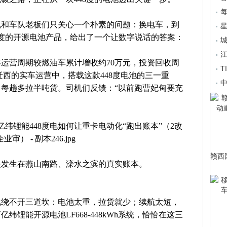
机和车队老板们只关心一个朴素的问题：换电车，到
星
8度的开源电池产品，给出了一个让数字说话的答案：
江
运营周期较燃油车累计增收约70万元，投资回收周
T
迁西的实车运营中，搭载这款448度电池的三一重
每趟多拉半吨货。司机们反馈：“以前跑曹妃甸要充
赣西
是发生在燕山南路、滦水之滨的真实账本。
化绕不开三道坎：电池太重，拉货就少；续航太短，
锂能开源电池LF668-448kWh系统，恰恰在这三