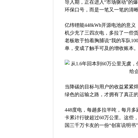
导入期，正在进入“市场驱动”的
环保口号，而是一笔又一笔的清
亿纬锂能448kWh开源电池的
机少充了三四次电，多拉了一些
老板敢于拍着胸脯说“我的车队10
单，变成了触手可及的增收账本
当降碳的目标与用户的收益紧紧焊
绿色的运输之路，才拥有了真正
448度电，每趟多拉半吨，每月多
卡累计行驶超过60万公里。这些
国三千万卡友的一份“创富说明书