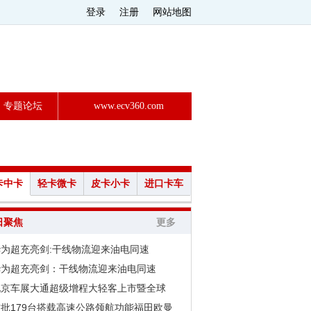
登录
注册
网站地图
专题论坛
www.ecv360.com
卡中卡
轻卡微卡
皮卡小卡
进口卡车
日聚焦
更多
华为超充亮剑:干线物流迎来油电同速
华为超充亮剑：干线物流迎来油电同速
北京车展大通超级增程大轻客上市暨全球
首批179台搭载高速公路领航功能福田欧曼