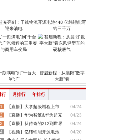
超充亮剑：干线物流
开源电池448 亿纬锂能写
迎来油电
给三千万
一刻满电”到“千台大
智启新程：从襄阳“数字
单”:广
大脑”看
排行
月排行
年排行
1
【直播】大拿超级增程上市
04/24
2
【直播】华为智擎&华为超充
04/23
3
【直播】从传奇的212到世界
04/24
4
【视频】亿纬锂能开源电池
04/20