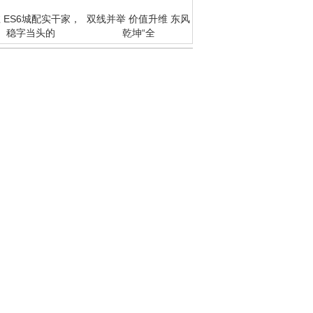
 ES6城配实干家，
双线并举 价值升维 东风
稳字当头的
乾坤“全