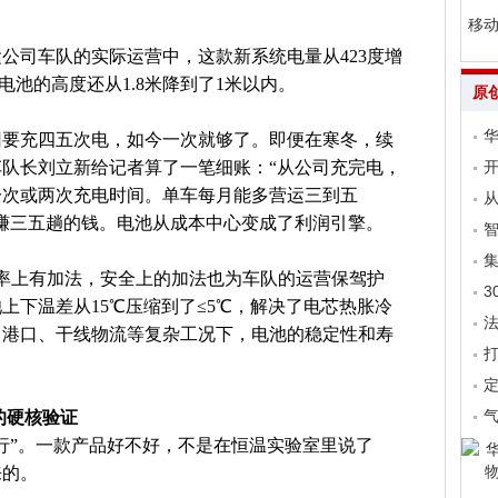
移动
公司车队的实际运营中，这款新系统电量从423度增
，电池的高度还从1.8米降到了1米以内。
原
回要充四五次电，如今一次就够了。即便在寒冬，续
队长刘立新给记者算了一笔细账：“从公司充完电，
开
一次或两次充电时间。单车每月能多营运三到五
从
赚三五趟的钱。电池从成本中心变成了利润引擎。
集
效率上有加法，安全上的加法也为车队的运营保驾护
3
上下温差从15℃压缩到了≤5℃，解决了电芯热胀冷
法
、港口、干线物流等复杂工况下，电池的稳定性和寿
气
的硬核验证
行”。一款产品好不好，不是在恒温实验室里说了
来的。