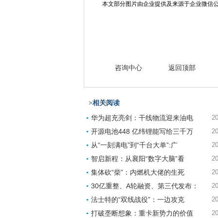
本文部分图片由企业提供及来源于企业微信
咨询中心
返回顶部
>相关阅读
华为超充亮剑：干线物流迎来油电
20
开源电池448 亿纬锂能写给三千万
20
从“一刻满电”到“千台大单”:广
20
智启新程：从襄阳“数字大脑”看
20
集体砍“柴”：内燃机大佬的生死
20
30亿重整、A轮融资、第三代发布：
20
法士特的“双线战役”：一边攻克
20
打破垄断想象：重卡新势力的价值
20