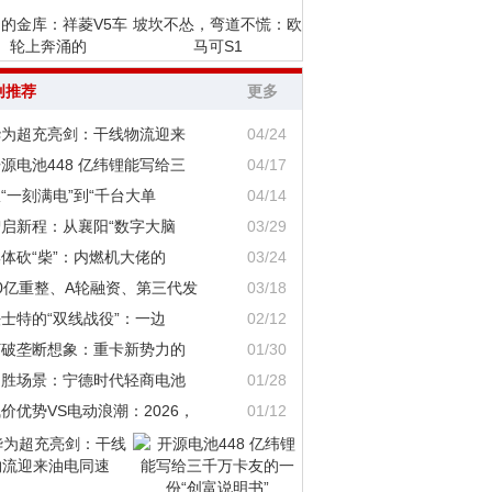
的金库：祥菱V5车
坡坎不怂，弯道不慌：欧
轮上奔涌的
马可S1
创推荐
更多
华为超充亮剑：干线物流迎来
04/24
源电池448 亿纬锂能写给三
04/17
“一刻满电”到“千台大单
04/14
智启新程：从襄阳“数字大脑
03/29
体砍“柴”：内燃机大佬的
03/24
0亿重整、A轮融资、第三代发
03/18
士特的“双线战役”：一边
02/12
打破垄断想象：重卡新势力的
01/30
定胜场景：宁德时代轻商电池
01/28
价优势VS电动浪潮：2026，
01/12