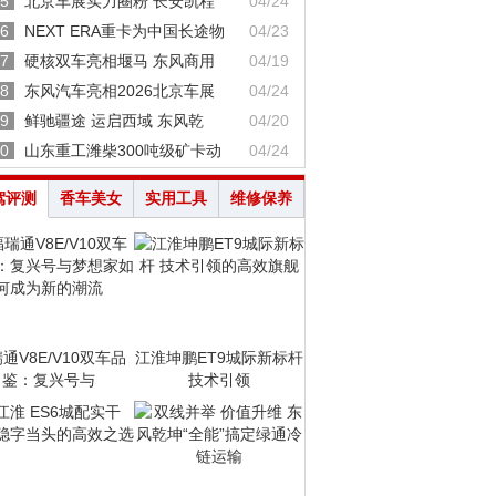
5
北京车展实力圈粉 长安凯程
04/24
6
NEXT ERA重卡为中国长途物
04/23
7
硬核双车亮相堰马 东风商用
04/19
8
东风汽车亮相2026北京车展
04/24
9
鲜驰疆途 运启西域 东风乾
04/20
0
山东重工潍柴300吨级矿卡动
04/24
驾评测
香车美女
实用工具
维修保养
通V8E/V10双车品
江淮坤鹏ET9城际新标杆
鉴：复兴号与
技术引领