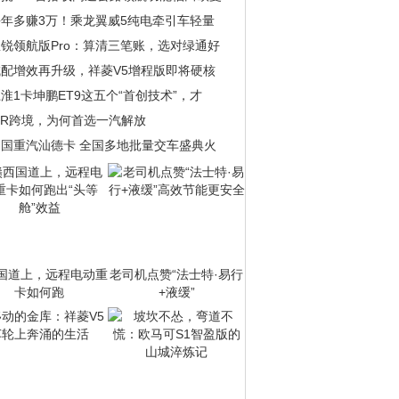
每年多赚3万！乘龙翼威5纯电牵引车轻量
锐领航版Pro：算清三笔账，选对绿通好
城配增效再升级，祥菱V5增程版即将硬核
淮1卡坤鹏ET9这五个“首创技术”，才
IR跨境，为何首选一汽解放
中国重汽汕德卡 全国多地批量交车盛典火
国道上，远程电动重
老司机点赞“法士特·易行
卡如何跑
+液缓”