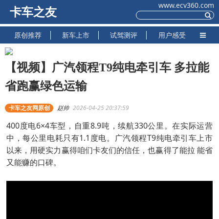
www.ecv360.com
卡车之友
原创推荐
新车上市
试驾测评
用户感受
【视频】广汽领程T9纯电牵引车 多拉能
省跑赢绿色运输
卡车之友网原创
赵帅
2026-04-25 20:37:59
400度电6×4车型，自重8.9吨，续航330公里。在实际运营
中，每公里电耗只有1.1度电。广汽领程T9纯电牵引车上市
以来，用硬实力赢得咱们卡友们的信任，也赢得了能拉 能省
又能赚的口碑。