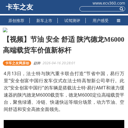
www.ecv360.com
卡车之友
原创推荐
新车上市
试驾测评
用户感受
【视频】节油 安全 舒适 陕汽德龙M6000
高端载货车价值新标杆
卡车之友网原创
赵帅
2026-04-16 20:28:01
4月13日，法士特与陕汽重卡联合打造“节省中国，易行万
里”安全创富中国行发车仪式在法士特高智新公司举行。此
次“安全创富中国行”的车辆是搭载法士特·易行AMT和液力缓
速器的陕汽德龙M6000载货车，德龙M6000定位高端载货平
台，聚焦绿通、冷链、快递快运等细分场景，动力节油、空
间舒适和安全高效全面领先。