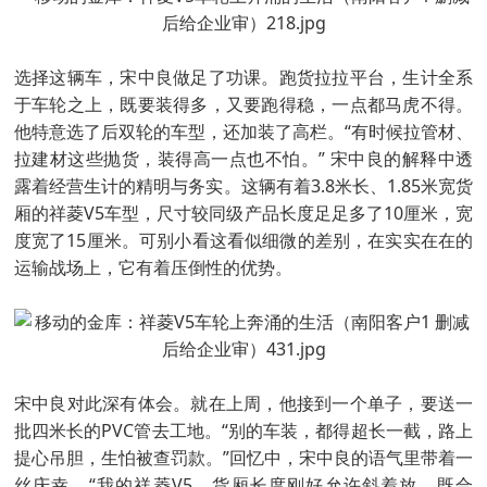
选择这辆车，宋中良做足了功课。跑货拉拉平台，生计全系
于车轮之上，既要装得多，又要跑得稳，一点都马虎不得。
他特意选了后双轮的车型，还加装了高栏。“有时候拉管材、
拉建材这些抛货，装得高一点也不怕。” 宋中良的解释中透
露着经营生计的精明与务实。这辆有着3.8米长、1.85米宽货
厢的祥菱V5车型，尺寸较同级产品长度足足多了10厘米，宽
度宽了15厘米。可别小看这看似细微的差别，在实实在在的
运输战场上，它有着压倒性的优势。
宋中良对此深有体会。就在上周，他接到一个单子，要送一
批四米长的PVC管去工地。“别的车装，都得超长一截，路上
提心吊胆，生怕被查罚款。”回忆中，宋中良的语气里带着一
丝庆幸，“我的祥菱V5，货厢长度刚好允许斜着放。既合