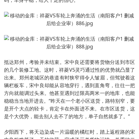
码，车身平稳，给人十足的信心。
抵达郑州，考验并未结束。宋中良还需要将货物分送到市区
的几个装修工地。这时，祥菱V5灵巧通过性的优势就凸显了
出来。郑州老城区的巷道有时狭窄得令人皱眉，但驾驶着这
辆栏板车，宋中良却能从容地穿行，遇到直角弯，往往一把
方向就能调过头来。他甚至遇到过限高两米一的地库，也能
稳稳当当地开进去。“昨天在一个老小区送货，路特别窄，要
是开个大点的轻卡，肯定卡在外面进不来。在市区送货，这
是个大优势，能去别人去不了的地方，单子自然就多了。”
夕阳西下，将天边染成一片温暖的橘红时，踏上返程路的宋