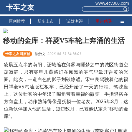
www.ecv360.com
卡车之友
原创推荐
新车上市
试驾测评
用户感受
移动的金库：祥菱V5车轮上奔涌的生活
卡车之友网原创
张怡文
2026-04-13 14:16:01
凌晨五点半的南阳，还蜷缩在薄雾与睡梦之中的城区街道空
荡寂静，只有零星几盏路灯在氤氲的雾气里晕开昏黄的光
圈。此次，一道白色的影子划破静谧。宋中良驾驶着他的福
田祥菱V5汽油版栏板车，已经开始了一天的行程。驾驶座
上，这位壮实的中年汉子嘴角带着幸福的微笑，手指轻搭在
方向盘上，动作熟练得像是抚摸一位老友。2025年8月，这
位新伙伴加入他的生活，短短数月，已被他认定为“移动的金
库”。