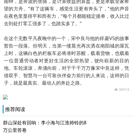
闹钟，是奔波的坐骑，是计算收益的算盘，更是承载全家希
望的方舟。“有了这辆车，感觉生活更有奔头了，”他的声音
在夜色里显得平和而有力，“每个月都能稳定接单，收入比过
去到处打零工强多了，也踏实多了。”
在这个无数平凡夜晚中的一个，宋中良与他的祥菱V5的故事
暂告一段落。但明天，当第一缕晨光再次洒在南阳城的屋瓦
上时，这辆白色的栏板车必将准时苏醒，载着货物，也载着
一位普通劳动者对更好生活的全部热望，驶向崭新的目的
地。车轮滚滚，奔涌向前，对于千千万万像宋中良这样，凭
借双手、智慧与一台可靠伙伴奋力前行的人来说，这样的日
子，就是最真实、最动人的奔赴之路。
36914
推荐阅读
群山深处有回响：李小海与江淮帅铃的8
万公里答卷