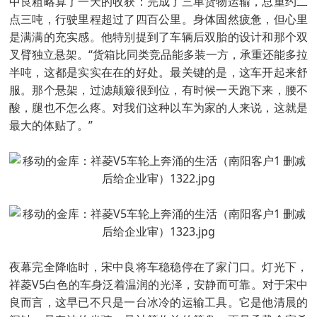
中良粗略算了一天的收获：完成了三单货物运输，总重约二
点三吨，行驶里程超过了四百公里。身体固然疲惫，但心里
是满满的充实感。他特别提到了车辆后双胎的设计和那个双
叉臂独立悬架。“货箱比同类竞品能多装一方，承重还能多拉
半吨，这都是实实在在的好处。最关键的是，这车开起来舒
服。那个悬架，过滤颠簸很到位，有时候一天跑下来，腰不
酸，腿也不怎么疼。对我们这种以车为家的人来说，这就是
最大的体贴了。”
夜幕完全降临时，宋中良将车稳稳停在了家门口。灯光下，
祥菱V5白色的车身泛着温润的光泽，安静而可靠。对于宋中
良而言，这早已不只是一台冰冷的运输工具。它是他清晨的