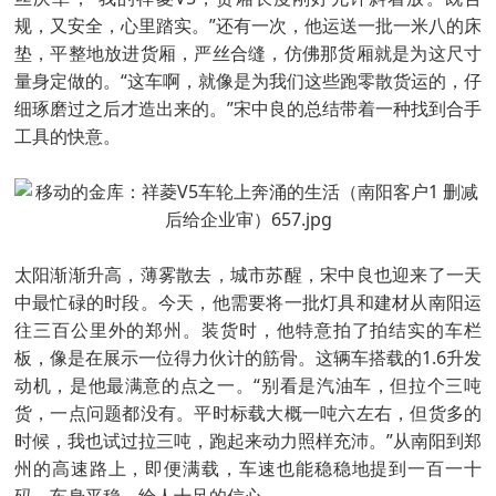
规，又安全，心里踏实。”还有一次，他运送一批一米八的床
垫，平整地放进货厢，严丝合缝，仿佛那货厢就是为这尺寸
量身定做的。“这车啊，就像是为我们这些跑零散货运的，仔
细琢磨过之后才造出来的。”宋中良的总结带着一种找到合手
工具的快意。
太阳渐渐升高，薄雾散去，城市苏醒，宋中良也迎来了一天
中最忙碌的时段。今天，他需要将一批灯具和建材从南阳运
往三百公里外的郑州。装货时，他特意拍了拍结实的车栏
板，像是在展示一位得力伙计的筋骨。这辆车搭载的1.6升发
动机，是他最满意的点之一。“别看是汽油车，但拉个三吨
货，一点问题都没有。平时标载大概一吨六左右，但货多的
时候，我也试过拉三吨，跑起来动力照样充沛。”从南阳到郑
州的高速路上，即便满载，车速也能稳稳地提到一百一十