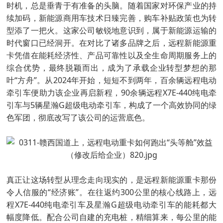
时机，总是垂青于有准备的头脑。随着国家对环保产业的持
续加码，新能源商用车技术日臻完善，购车补贴政策也为转
型添了一把火。这家公司敏锐地意识到，属于新能源运输的
时代窗口已经洞开。在对比了诸多品牌之后，远程新能源重
卡凭借在能耗经济性、产品可靠性以及全生命周期服务上的
综合优势，最终脱颖而出，成为了承载企业转型梦想的那
叶“方舟”。从2024年开始，短短不到两年，百余辆远程电动
牵引车便助力该企业再启新程，90余辆远程X7E-440纯电牵
引车与5辆星瀚G超级电动牵引车，构成了一个高效协同的绿
色军团，彻底改写了该公司的运营底色。
真正让这场转型从理念走向现实的，是远程新能源重卡那份
令人信服的“经济账”。在往返约300公里的核心线路上，远
程X7E-440纯电牵引车及星瀚G超级电动牵引车的能耗都大
幅度降低。配合公司自建的充电桩，精细算来，每公里的能