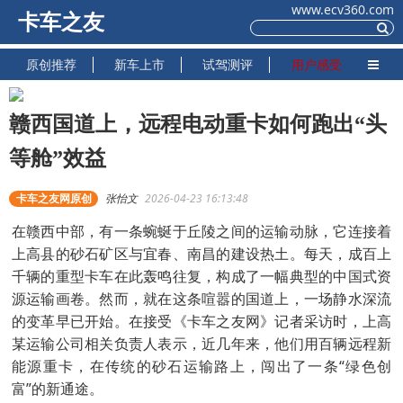
www.ecv360.com
卡车之友
原创推荐
新车上市
试驾测评
用户感受
赣西国道上，远程电动重卡如何跑出“头
等舱”效益
卡车之友网原创
张怡文
2026-04-23 16:13:48
在赣西中部，有一条蜿蜒于丘陵之间的运输动脉，它连接着
上高县的砂石矿区与宜春、南昌的建设热土。每天，成百上
千辆的重型卡车在此轰鸣往复，构成了一幅典型的中国式资
源运输画卷。然而，就在这条喧嚣的国道上，一场静水深流
的变革早已开始。在接受《卡车之友网》记者采访时，上高
某运输公司相关负责人表示，近几年来，他们用百辆远程新
能源重卡，在传统的砂石运输路上，闯出了一条“绿色创
富”的新通途。