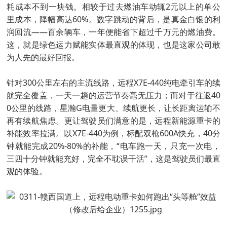
耗成本不到一块钱。相较于过去燃油车动辄2元以上的单公
里成本，降幅高达60%。数字跳动的背后，是真金白银的利
润回流——百余辆车，一年便能省下超过千万元的燃油费。
这，就是绿色运力赋能实体最直观的体现，也是这家公司敢
为人先的最好回报。
针对300公里左右的主流线路，远程X7E-440纯电牵引车的续
航完全覆盖，一天一趟的运营节奏毫无压力；而对于往返40
0公里的线路，星瀚G电量更大、续航更长，让长距离运输不
再有续航焦虑。更让驾驶员们满意的是，远程新能源重卡的
补能效率拉满。以X7E-440为例，标配双枪600A快充，40分
钟就能完成20%-80%的补能，“电车跑一天，只充一次电，
三四十分钟就能充好，完全不耽误干活”，这是驾驶员们最直
观的体验。