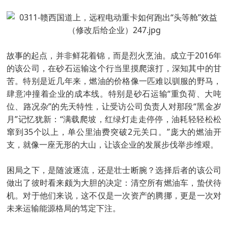
故事的起点，并非鲜花着锦，而是烈火烹油。成立于2016年
的该公司，在砂石运输这个行当里摸爬滚打，深知其中的甘
苦。特别是近几年来，燃油的价格像一匹难以驯服的野马，
肆意冲撞着企业的成本线。特别是砂石运输“重负荷、大吨
位、路况杂”的先天特性，让受访公司负责人对那段“黑金岁
月”记忆犹新：“满载爬坡，红绿灯走走停停，油耗轻轻松松
窜到35个以上，单公里油费突破2元关口。”庞大的燃油开
支，就像一座无形的大山，让该企业的发展步伐举步维艰。
困局之下，是随波逐流，还是壮士断腕？选择后者的该公司
做出了彼时看来颇为大胆的决定：清空所有燃油车，蛰伏待
机。对于他们来说，这不仅是一次资产的腾挪，更是一次对
未来运输能源格局的笃定下注。