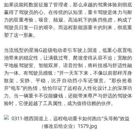
如果说能耗数据征服了管理者，那么卓越的驾乘体验则彻底
赢得了驾驶员的心。在传统的认知里，重卡驾驶是体力与耐
力的双重考验，噪音、颠簸、高油耗下的换挡焦虑，构成了
驾驶员日复一日的艰辛。而远程新能源重卡的到来，彻底重
塑了这一形象。
当流线型的星瀚G超级电动牵引车驶上国道，低重心底置电
池带来的稳定性，让满载过弯、爬坡变得从容不迫；宽敞的
平地板驾驶室、智能双屏、语音控制，将科技感与舒适性融
为一体。有驾驶员感慨：“开一天车下来，不像以前那样浑身
散架，安静、平稳，比开自动挡小车还惬意。”那份抢着
开“电车”的热情，恰恰印证了远程在人性化设计上的深厚功
力。当一辆重卡不仅能赚钱，还能带来尊严与舒适的驾驶体
验时，它便超越了工具属性，成为值得信赖的伙伴。