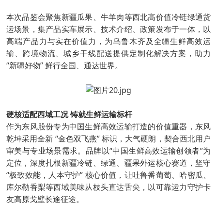
本次品鉴会聚焦新疆瓜果、牛羊肉等西北高价值冷链绿通货
运场景，集产品实车展示、技术介绍、政策发布于一体，以
高端产品力与实在价值力，为乌鲁木齐及全疆生鲜高效运
输、跨境物流、城乡干线配送提供定制化解决方案，助力
“新疆好物” 鲜行全国、通达世界。
硬核适配西域工况 铸就生鲜运输标杆
作为东风股份专为中国生鲜高效运输打造的价值重器，东风
乾坤采用全新 “金色双飞燕” 标识，大气硬朗，契合西北用户
审美与专业场景需求。品牌以“中国生鲜高效运输创领者”为
定位，深度扎根新疆冷链、绿通、疆果外运核心赛道，坚守
“极致效能，人本守护” 核心价值，让吐鲁番葡萄、哈密瓜、
库尔勒香梨等西域美味从枝头直达舌尖，以可靠运力守护卡
友高原戈壁长途征途。