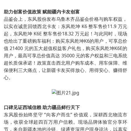
助力创富价值政策 赋能疆内卡友创富
品鉴会上，东风股份发布乌鲁木齐品鉴会价格与购车权益，
以实在诚意回馈西北卡友：东风乾坤 K6 整车售价11.9 万元
起，东风乾坤 K6E 整车售价18.32 万元起！与此同时，现场
也给出了重磅购车福利：购买东风乾坤K6的用户，可享总价
值 21400 元的五大超值权益客户礼包，购买东风乾坤K6E的
用户，最高可享总价值高达 35000 元的客户权益和三电系统
超长质保承诺！政策直击西北用户购车成本、用车保障、维
保便利三大痛点，让新疆卡友买得放心、用得安心、赚得舒
心。
口碑见证西域信赖 助力疆品鲜行天下
东风股份始终坚守 “向客户而生” 价值观，深耕西北物流市
场，收获全球超四百万用户信赖。现场品牌体验官分享环
节，来自新疆本地的冷链、绿通资深用户现身说法，以真实