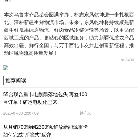
本次乌鲁木齐品鉴会圆满举办，标志东风乾坤进一步扎根西
北、深耕新疆生鲜物流市场。未来，东风乾坤将持续聚焦新
疆生鲜瓜果绿通物流、鲜肉食品冷链运输等场景，以更适配
西域工况的产品、更贴心的区域服务，助力新疆优质农产品
高效出疆、鲜行全国，与万千西北卡友共赴创富新征程，推
动区域物流高质量发展！
8406
推荐阅读
55台联合重卡电麒麟落地包头 再签100
台订单！矿运电动化已来
2026-07-30 20:07:09
孙广义
从月销700辆到2300辆,解放新能源重卡
如何完成“弹簧式”反弹