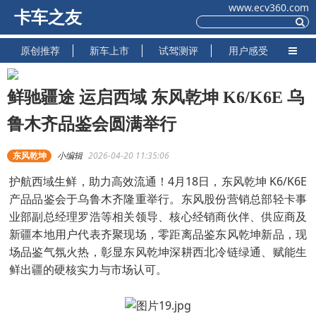
www.ecv360.com
卡车之友
原创推荐
新车上市
试驾测评
用户感受
鲜驰疆途 运启西域 东风乾坤 K6/K6E 乌
鲁木齐品鉴会圆满举行
东风乾坤
小编辑
2026-04-20 11:35:06
护航西域生鲜，助力高效流通！4月18日，东风乾坤 K6/K6E
产品品鉴会于乌鲁木齐隆重举行。东风股份营销总部轻卡事
业部副总经理罗浩等相关领导、核心经销商伙伴、供应商及
新疆本地用户代表齐聚现场，零距离品鉴东风乾坤新品，现
场品鉴气氛火热，彰显东风乾坤深耕西北冷链绿通、赋能生
鲜出疆的硬核实力与市场认可。