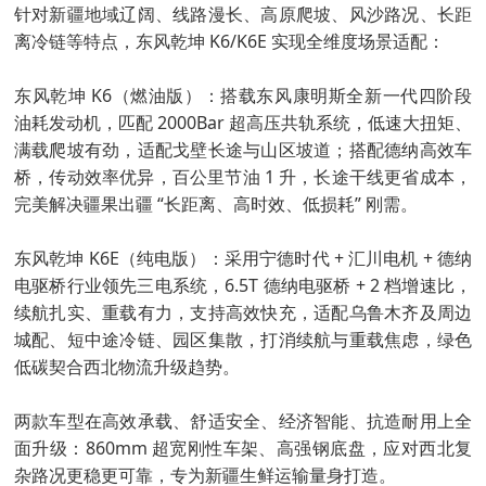
针对新疆地域辽阔、线路漫长、高原爬坡、风沙路况、长距
离冷链等特点，东风乾坤 K6/K6E 实现全维度场景适配：
东风乾坤 K6（燃油版）：搭载东风康明斯全新一代四阶段
油耗发动机，匹配 2000Bar 超高压共轨系统，低速大扭矩、
满载爬坡有劲，适配戈壁长途与山区坡道；搭配德纳高效车
桥，传动效率优异，百公里节油 1 升，长途干线更省成本，
完美解决疆果出疆 “长距离、高时效、低损耗” 刚需。
东风乾坤 K6E（纯电版）：采用宁德时代 + 汇川电机 + 德纳
电驱桥行业领先三电系统，6.5T 德纳电驱桥 + 2 档增速比，
续航扎实、重载有力，支持高效快充，适配乌鲁木齐及周边
城配、短中途冷链、园区集散，打消续航与重载焦虑，绿色
低碳契合西北物流升级趋势。
两款车型在高效承载、舒适安全、经济智能、抗造耐用上全
面升级：860mm 超宽刚性车架、高强钢底盘，应对西北复
杂路况更稳更可靠，专为新疆生鲜运输量身打造。