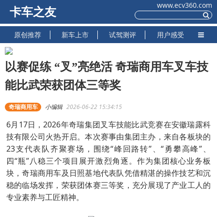
www.ecv360.com
卡车之友
原创推荐
新车上市
试驾测评
用户感受
以赛促练 “叉”亮绝活 奇瑞商用车叉车技
能比武荣获团体三等奖
奇瑞商用车
小编辑
2026-06-22 15:34:15
6月17日，2026年奇瑞集团叉车技能比武竞赛在安徽瑞露科
技有限公司火热开启。本次赛事由集团主办，来自各板块的
23支代表队齐聚赛场，围绕“峰回路转”、“勇攀高峰”、
四“瓶”八稳三个项目展开激烈角逐。作为集团核心业务板
块，奇瑞商用车及日照基地代表队凭借精湛的操作技艺和沉
稳的临场发挥，荣获团体赛三等奖，充分展现了产业工人的
专业素养与工匠精神。