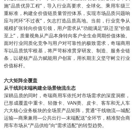
施“品质优异工程”，导入行业高要求、全球化、乘用车级三
重标准，构建全价值链质量管控体系，实现市场品质问题响
应与闭环“不过夜”，矢志打造品质高地。当前，行业竞争从
规模扩张转向价值引领，用户需求从“功能满足”跃迁至“价值
至上”，质量视角从产品本身转向客户全生命周期价值体验。
面对行业同质化竞争与用户对可靠性的极致需求，奇瑞商用
车以品质筑牢根基，将严苛标准贯穿研发、制造、服务全链
条，以硬核产品力赋能用户创富，用长期主义坚守树立行业
价值标杆。
六大矩阵全覆盖
从干线到末端构建全场景物流生态
深耕品质的同时，奇瑞商用车依托对市场需求的深度洞察，
已形成覆盖中重卡、轻微卡、VAN类、皮卡、客车和无人车
六大核心业务板块的全场景产品矩阵，贯通“干线物流—城配
运输—商乘兼用—公共出行—末端配送”全环节，精准契合商
用车市场从“产品供给”向“需求适配”的转型趋势。