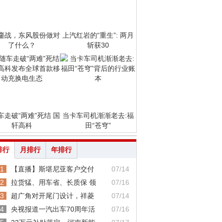
鏖战，东风股份做对
上汽红岩的“重生”: 两月
了什么？
斩获30
车走破“两难”死结 国
当卡车司机渐渐老去:福
轩高科
田“苍穹”
排行
月排行
年排行
1
【直播】斯堪尼亚客户交付
07/14
2
拉货猛、用车省、长质保 领
07/16
3
超广角对开尾门设计，祥菱
07/14
4
央视报道一汽出车70周年活
07/16