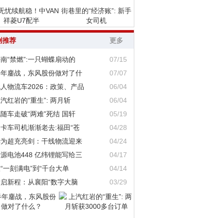
无忧续航稳！中VAN
街巷里的“经济账”: 新手
祥菱U7配半
女司机
创推荐
更多
南“禁燃”:一只蝴蝶扇动的
07/15
半年鏖战，东风股份做对了什
07/07
人物流车2026：政策、产品
06/04
汽红岩的“重生”: 两月斩
06/04
随车走破“两难”死结 国轩
05/19
卡车司机渐渐老去:福田“苍
04/28
华为超充亮剑：干线物流迎来
04/24
源电池448 亿纬锂能写给三
04/17
“一刻满电”到“千台大单
04/14
智启新程：从襄阳“数字大脑
03/29