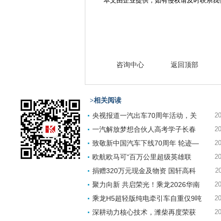
本文由企业提供，如有侵权请及时联系我
咨询中心
返回顶部
>相关阅读
央视报道一汽出车70周年活动，关
20
一汽解放梦想合伙人高考学子长春
20
致敬新中国汽车下线70周年 轮迹—
20
欧航欧马可“百万公里超级英雄联
20
捐赠320万元现金及物资 国轩高科
2
聚力向新 共启荣光！乘龙2026华南
20
乘龙H5超轻版纯电牵引车自重仅9吨
20
深耕动力核心技术，潍柴再度荣获
20