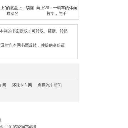
向上”的底盘上，读懂
向上V6：一辆车的体面
鑫源的
哲学，与千
得本网的书面授权才可转载、链接、转贴
请及时向本网书面反馈，并提供身份证
车网
环球卡车网
商用汽车新闻
航
11010502047546号