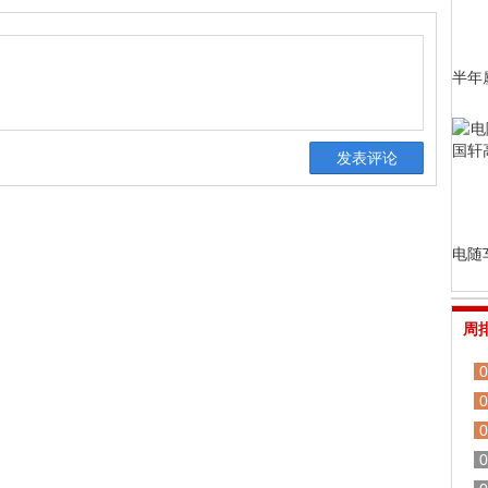
半年
电随
周
0
0
0
0