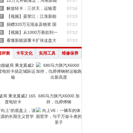
5
22万元补贴落定，河南新能
07/17
6
解放轻卡：三伏天，运输需
07/16
7
【视频】晏荣江：江淮新能
07/13
8
捐赠320万元现金及物资 国
07/11
9
【视频】从1000万善款到一
07/12
0
看懂新能源重卡扩张这盘大
07/13
驾评测
卡车文化
实用工具
维修保养
破局 乘龙翼威2 165
680马力陕汽X6000 加
度电轻卡
持，仇师傅钢