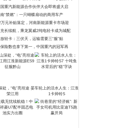
中国重汽新能源合作伙伴大会即将盛大启
南“禁燃”：一只蝴蝶扇动的商用车产
22万元补贴落定，河南新能源重卡市场迎
快充长续航，乘龙翼威2纯电轻卡成为城配
放轻卡：三伏天，运输需要三“服”贴
当保险数也拿下第一，中国重汽的冠军再
深处，“电”亮坦途 晏
车轮上的活水人生：江淮
荣江用
1卡帅铃S