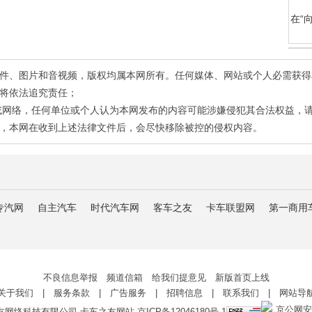
在“
有稿件、图片和音视频，版权均属本网所有。任何媒体、网站或个人必需获
将依法追究责任；
或网络，任何单位或个人认为本网发布的内容可能涉嫌侵犯其合法权益，
，本网在收到上述法律文件后，会尽快移除被控的侵权内容。
专汽网
自主汽车
时代汽车网
客车之友
卡车联盟网
第一商用
不良信息举报 频道信箱 给我们提意见 新版首页上线
关于我们
|
服务条款
|
广告服务
|
招聘信息
|
联系我们
|
网站导
京公网安备 
友网络科技有限公司 卡车之友网站
京ICP备12046180号-1