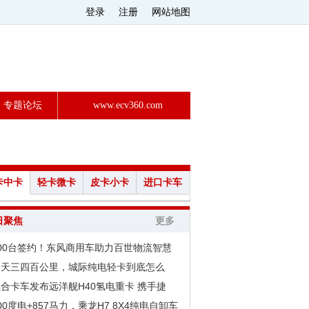
登录
注册
网站地图
专题论坛
www.ecv360.com
卡中卡
轻卡微卡
皮卡小卡
进口卡车
日聚焦
更多
200台签约！东风商用车助力百世物流智慧
一天三四百公里，城际纯电轻卡到底怎么
合卡车发布远洋舰H40氢电重卡 携手捷
00度电+857马力，乘龙H7 8X4纯电自卸车