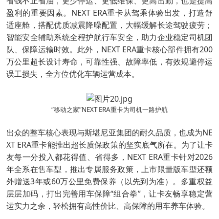
省钱不止省油，更少停运、更低维保、更高出勤，也是提高
盈利的重要因素。NEXT ERA重卡从驾乘体验出发，打造舒
适座舱，搭配优质减震降噪配置，大幅缓解长途驾驶疲劳；
智能安全辅助系统全程护航行车安全，助力企业稳定司机团
队、保障运输时效。此外，NEXT ERA重卡核心部件拥有200
万公里超长设计寿命，可靠性强、故障率低，有效规避停运
误工损失，全方位优化车辆运营成本。
“移动之家”NEXT ERA重卡为司机一路护航
出众的整车核心表现与斯堪尼亚集团的耐久品质，也成为NE
XT ERA重卡能推出超长质保政策的坚实底气所在。为了让卡
友每一分投入都花得值、省得多，NEXT ERA重卡针对2026
年全系在售车型，推出专属服务政策，上市限量版车型还额
外赠送3年或60万公里免费保养（以先到为准）。多重权益
层层加码，打出完善用车保障“组合拳”，让卡友畅享稳定营
运实力之余，轻松拥有高性价比、高保障的用车养车体验。