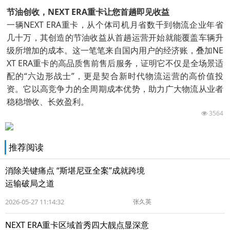
节油创收，NEXT ERA重卡让您首趟即见收益
一辆NEXT ERA重卡，从个体司机月省数千到物流企业年省
几十万，其创造的节油收益从首趟运营开始就能覆盖车辆升
级所增加的成本。这一笔笔来自国内用户的经济账，叠加NE
XT ERA重卡的高品质售前售后服务，证明它不仅是全场景适
配的“六边形战士”，更是契合新时代物流运营的高价值投
资。它以高竞争力的全周期成本优势，助力广大物流从业者
稳稳增收、长效盈利。
3564
推荐阅读
消除关键痛点 “斯堪尼亚全案”成就跨境
运输破局之道
2026-05-27 11:14:32
张久英
NEXT ERA重卡区域首秀四大靓点显深意