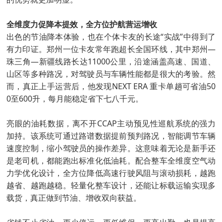
全维度力促降本提效，全方位护航营运增收
出色的节油降本体验，也在个体卡友的长途“实战”中得到了
有力印证。郑州一位卡友常年跑超长全国环线，其中郑州—
珠三角—新疆线路长达11000公里，沿途涵盖高速、国道、
山区等多种路况，对驾驶员与车辆性能都是很大的考验。然
而，真正上手运营后，他发现NEXT ERA 重卡单趟可省油50
0至600升，每月能稳定省下七八千元。
亮眼的油耗数据，离不开CCAP主动预见性巡航系统的强力
加持。该系统可通过路谱数据提前预判路况，智能调节车辆
速度控制，缩小驾驶员的操作差异。这意味着无论是新手还
是老司机，都能跑出标准化低油耗。配合整车全维度空气动
力学优化设计，全方位降低高速行驶风阻与滚动损耗，越跑
越省、越跑越稳。轻量化整车设计，还能让标载运输实现多
载货，真正做到节油、增收双向获益。