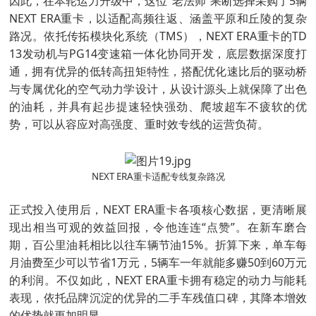
因此，在本轮运力升级中，这位“老法师”果断选择采购了5辆
NEXT ERA重卡，以适配高频往返、涵盖平原和丘陵的复杂
路况。依托传拓模块化系统（TMS），NEXT ERA重卡的TD
13发动机与PG14变速箱一体化协同开发，底层数据深度打
通，拥有优异的低转高扭矩特性，搭配优化速比后的驱动桥
与专属优化的空气动力学设计，从设计源头上就保障了出色
的油耗，并具有起步提速轻快强劲、爬坡超车不疲软的优
势，可以从容应对高强度、重时效专线的运营负荷。
NEXT ERA重卡适配专线复杂路况
正式投入使用后，NEXT ERA重卡各项核心数据，更清晰展
现出相当可观的效益回报，令他连连“点赞”。在新车磨合
期，百公里油耗相比以往车辆节油15%。折算下来，单车每
月油费至少可以节省1万元，5辆车一年就能多赚50到60万元
的利润。不仅如此，NEXT ERA重卡拥有稳定的动力与能耗
表现，依托品牌沉淀的优异的二手车残值口碑，其降本增效
的优势就更加明显。