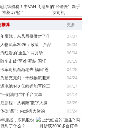
无忧续航稳！中VAN
街巷里的“经济账”: 新手
祥菱U7配半
女司机
创推荐
更多
半年鏖战，东风股份做对了什
07/07
人物流车2026：政策、产品
06/04
汽红岩的“重生”: 两月斩
06/04
随车走破“两难”死结 国轩
05/19
卡车司机渐渐老去:福田“苍
04/28
华为超充亮剑：干线物流迎来
04/24
源电池448 亿纬锂能写给三
04/17
“一刻满电”到“千台大单
04/14
智启新程：从襄阳“数字大脑
03/29
体砍“柴”：内燃机大佬的
03/24