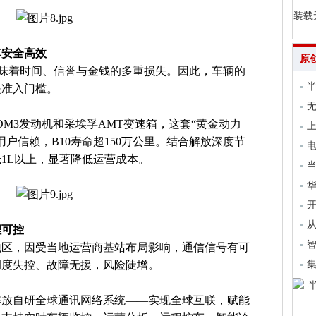
装载
车安全高效
原
意味着时间、信誉与金钱的多重损失。因此，车辆的
是准入门槛。
无
6DM3发动机和采埃孚AMT变速箱，这套“黄金动力
上
户信赖，B10寿命超150万公里。结合解放深度节
电
1L以上，显著降低运营成本。
当
开
从
程可控
地区，因受当地运营商基站布局影响，通信信号有可
集
调度失控、故障无援，风险陡增。
解放自研全球通讯网络系统——实现全球互联，赋能