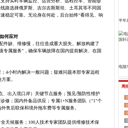
仅支持实时车辆监控、运营分析、远程控车、智能诊
输线路选择俄罗斯、吉尔吉斯斯坦、土耳其等不同国
速稳定可靠。无论身在何处，后台始终“看得见、响
半年
。
务如何应对
、配件缺、维修慢，往往造成重大损失。解放构建了
+8项专属服务”，确保车辆故障在国内提前解决、在国
电随
响应；4小时内解决一般问题；疑难问题本部专家远程
急方案。
周
点、出入境口岸）关键节点服务；预见/预防性维护
0
修；国内外备品供应；专属1+N服务团队（“1”个
0
国内外售后联保和境外拖车费等专属服务。
0
0
小时全天候服务；100人技术专家团队提供维修技术保