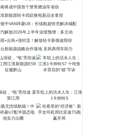
海南将成中国首个禁售燃油车省份
江淮新能源轻卡四款换电新品全拿捏
值中VAN祥菱U8：长续航超快充解决城配
汽解放2026年上半年业绩预增：多元动
暴雨+台风+强对流！解放轻卡新领途陪你
百台新能源战略合作落地 东风商用车助力
深处，“电”亮坦途 晏
车轮上的活水人生：江淮
荣江用
1卡帅铃S