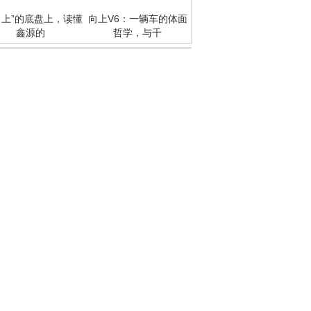
向上”的底盘上，读懂
向上V6：一辆车的体面
鑫源的
哲学，与千