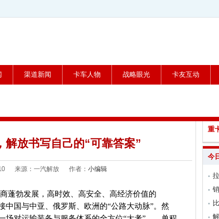
闻
渠道新闻
卡车人物
战略眼光
卡友互动
重
”，解放书写自己的“可靠答案”
今
06-10 来源：一汽解放 作者：
小编辑
销
电商蓬勃发展，高时效、高安全、高经济价值的
比
连接中国与中亚、俄罗斯、欧洲的“公路大动脉”。然
是一场对运输装备与服务体系的全方位“大考”——单程