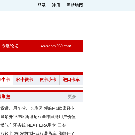
登录
注册
网站地图
专题论坛
www.ecv360.com
卡中卡
轻卡微卡
皮卡小卡
进口卡车
日聚焦
更多
拉货猛、用车省、长质保 领航M6欧康轻卡
量攀升163% 斯堪尼亚全维赋能用户价值
燃气车还省钱 NEXT ERA重卡“三实”
解放轻卡虎6G纯电标载版载货车 我想开了