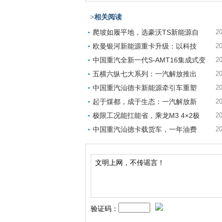
>相关阅读
爬坡如履平地，选豪沃TS新能源自
20
欧曼银河新能源重卡升级：以科技
20
中国重汽全新一代S-AMT16集成式变
20
五横六纵七大系列：一汽解放推出
20
中国重汽汕德卡新能源牵引车重塑
20
起于煤都，成于生态：一汽解放新
20
极限工况能扛能省，乘龙M3 4×2极
20
中国重汽汕德卡载货车，一年油费
20
验证码：