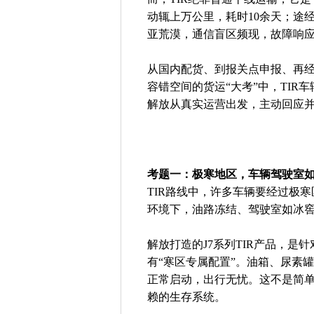
动辄上万公里，耗时10余天；途
亚荒漠，通信盲区频现，故障响
从国内配货、到报关点申报、再
容错空间的货运“大考”中，TI
解放从真实运营出发，主动回应并
考题一：极寒地区，车辆驾驶室
TIR路线中，许多车辆要经过极
环境下，油路冻结、驾驶室如冰
解放打造的J7系列TIR产品，
有“寒区专属配置”。油箱、尿素
正常启动，出行无忧。这不是简单
赖的生存系统。