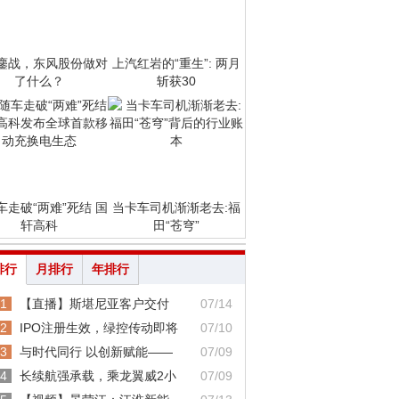
鏖战，东风股份做对
上汽红岩的“重生”: 两月
了什么？
斩获30
车走破“两难”死结 国
当卡车司机渐渐老去:福
轩高科
田“苍穹”
排行
月排行
年排行
1
【直播】斯堪尼亚客户交付
07/14
2
IPO注册生效，绿控传动即将
07/10
3
与时代同行 以创新赋能——
07/09
4
长续航强承载，乘龙翼威2小
07/09