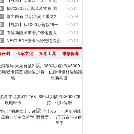
5
【视频】晏荣江：江淮新能
07/13
6
捐赠320万元现金及物资 国
07/11
7
聚力向新 共启荣光！乘龙2
07/09
8
【视频】从1000万善款到一
07/12
9
看懂新能源重卡扩张这盘大
07/13
0
NEXT ERA重卡为冷链物流企
07/13
驾评测
卡车文化
实用工具
维修保养
破局 乘龙翼威2 165
680马力陕汽X6000 加
度电轻卡
持，仇师傅钢