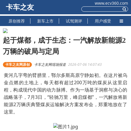
www.ecv360.com
卡车之友
原创推荐
新车上市
试驾测评
用户感受
起于煤都，成于生态：一汽解放新能源2
万辆的破局与定局
卡车之友网原创
卡车之友网现场报道
2026-07-06 14:07:43
黄河几字弯的臂膀里，鄂尔多斯高原宁静如初。在这片被乌
金点燃的土地上，每天都有超过200万吨的煤炭从这里启
程，构成现代中国的动力脉搏。作为一场基于洞察与决心的
战略落子，7月3日，“轻驰万里，峰启煤都”，一汽解放将新
能源2万辆庆典暨煤炭运输解决方案发布会，郑重地放在了
这里。