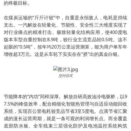
的终极目标。
在煤炭运输的“斤斤计较”中，自重是永恒敌人，电耗是持续
支出。一汽解放在轻量化、节能性、安全性三大维度实现了
对行业痛点的精准打击。极致轻量化结构应用，使400度电
版本车型自重控制在8.9吨，较行业主流竞品轻0.5吨。这不
起眼的“0.5吨”，按年均20万公里运营测算，能为用户单车年
增收超3万元。这是从车轮下实实在在“挤”出的真金白银。
交付仪式
节能降本的“内功”同样深厚。解放自研高效油冷电驱桥，以9
7.5%的峰值效率，配合精细化智能热管理与自适应动能回收
系统，实现百公里电耗较竞品节省3至5度电。点滴节省汇聚
成的漫长运营周期，就是一条可观的利润增长点。而全覆盖
底部防水板、全车线束三层强化防护及电池温控系统构筑