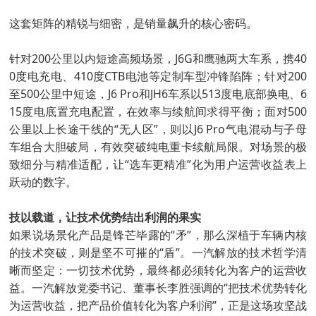
这套矩阵的精锐与细密，是销量飙升的核心密码。
针对200公里以内短途高频场景，J6G和鹰驰两大车系，携40
0度电充电、410度CTB电池等定制车型冲锋陷阵；针对200
至500公里中短途，J6 Pro和JH6车系以513度电底部换电、6
15度电底置充电配置，在效率与续航间求得平衡；面对500
公里以上长途干线的“无人区”，则以J6 Pro气电混动与子母
车组合大胆破局，有效突破纯电重卡续航局限。对场景的极
致细分与精准适配，让“选车更精准”化为用户运营收益表上
跃动的数字。
技以载道，让技术优势结出利润的果实
如果说场景化产品是锋芒毕露的“矛”，那么深植于车辆内核
的技术突破，则是坚不可摧的“盾”。一汽解放的技术哲学清
晰而坚定：一切技术优势，最终都必须转化为客户的运营收
益。一汽解放党委书记、董事长李胜强调的“把技术优势转化
为运营收益，把产品价值转化为客户利润”，正是这场攻坚战