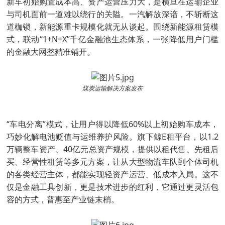
新车初始购置成本高、资产运营压力大，是横亘在运输企业
与司机面前一道难以绕行的关隘。一汽解放深谙，不斩断这
道枷锁，新能源重卡规模化就无从谈起。围绕新能源租赁模
式，联动“1+N+X”千亿金融池生态体系，一张降低用户门槛
的金融大网整精准铺开。
煤炭运输解决方案发布
“车电分离”模式，让用户得以降低60%以上初始购车成本，
巧妙化解电池贬值与运维养护风险。旗下鲸E租平台，以1.2
万辆整车资产、40亿元总资产规模，提供以租代售、先租后
买、经营性租赁等多元方案，让从大型物流车队到个体司机
的各类经营主体，都能实现轻资产运营、低成本入局。这不
仅是金融工具创新，更是技术进步的红利，它通过更灵活包
容的方式，普惠至产业链末梢。