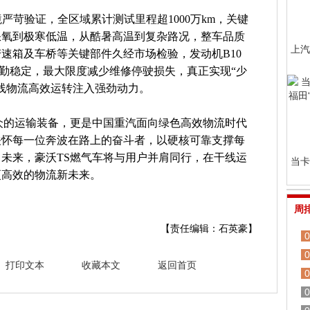
境严苛验证，全区域累计测试里程超1000万km，关键
原缺氧到极寒低温，从酷暑高温到复杂路况，整车品质
上汽
速箱及车桥等关键部件久经市场检验，发动机B10
出勤稳定，最大限度减少维修停驶损失，真正实现“少
线物流高效运转注入强劲动力。
众的运输装备，更是中国重汽面向绿色高效物流时代
关怀每一位奔波在路上的奋斗者，以硬核可靠支撑每
未来，豪沃TS燃气车将与用户并肩同行，在干线运
当卡
更高效的物流新未来。
周
【责任编辑：石英豪】
0
0
打印文本
收藏本文
返回首页
0
0