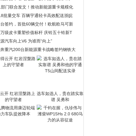
11部门联合发文！推动新能源重卡规模化
18批量交车 百辆宇通轻卡高效配送浙皖
百台签约，首批60辆交付！欧航欧马可新
十万级皮卡重塑价值标杆 庆铃五十铃新T
源汽车向上V6 为谁而“向上”
北奔重汽200台新能源重卡战略签约钢铁大
云开 红岩涅槃路上
选车如选人，贵在踏实靠
的守望者
谱 吴勇和