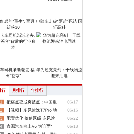
红岩的“重生”: 两月
电随车走破“两难”死结 国
斩获30
轩高科
车司机渐渐老去:福
华为超充亮剑：干线物流
田“苍穹”
迎来油电
排行
月排行
年排行
1
把痛点变成突破点：中国重
06/17
2
【视频】东风途逸T7Pro 地
06/16
3
配置优化 价值跃级 东风途
06/22
4
鑫源汽车向上V6 为谁而“
06/18