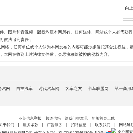
向上
有稿件、图片和音视频，版权均属本网所有。任何媒体、网站或个人必需获
将依法追究责任；
或网络，任何单位或个人认为本网发布的内容可能涉嫌侵犯其合法权益，
，本网在收到上述法律文件后，会尽快移除被控的侵权内容。
专汽网
自主汽车
时代汽车网
客车之友
卡车联盟网
第一商用
不良信息举报 频道信箱 给我们提意见 新版首页上线
关于我们
|
服务条款
|
广告服务
|
招聘信息
|
联系我们
|
网站导
京公网安备 
友网络科技有限公司 卡车之友网站
京ICP备12046180号-1