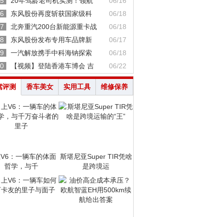
5
20年驾龄老司机实测！领航
06/16
6
东风股份再度斩获国家级科
06/18
7
北奔重汽200台新能源重卡战
06/18
8
东风股份发布专用车品牌新
06/17
9
一汽解放携手中科海钠探索
06/18
0
【视频】登陆香港车博会 吉
06/22
驾评测
香车美女
实用工具
维修保养
V6：一辆车的体面
斯堪尼亚Super TIR凭啥
哲学，与千
是跨境运