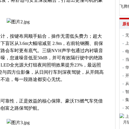
出发，将舒适与安全深度融合，打造出更懂司机的豪
飞腾
原
无
设计，按键布局顺手贴合，操作无需低头费力；超大
盲区从3.6m大幅缩减至 2.9m，右前轮钢圈、前保
上
路会车时更有底气。三级NVH声学包通过内衬吸音
电
噪，怠速噪音低至50dB，并可有效隔行驶中的绝路
当
LED全光源大灯组夜间照明效果提升23%，最远照
景监控与四方位影像，从日间行车到深夜驾驶，从开阔高
开
容不迫，每一段路途都安心无忧。
从
集
可靠性，正是效益的核心保障。豪沃TS燃气车凭借
3
的创富之路保驾护航。