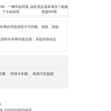
V6：一辆车如何装
油价高企成本承压？欧航
下卡友的里
智蓝EH用
得本网的书面授权才可转载、链接、转贴
请及时向本网书面反馈，并提供身份证
车网
环球卡车网
商用汽车新闻
航
11010502047546号