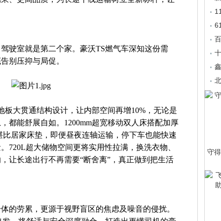
6
驾驶室就是第二个家。豪沃TS燃气车深知这份需
底告别压抑与局促。
鑫
平地板大贯通结构设计，让内部空间再增10%，无论是
，都能舒展自如。1200mm超宽移动双人床搭配加厚
堪比居家床垫，即便昼夜连轴运输，停下车也能快速
。720L超大储物空间更将实用性拉满，换洗衣物、
守得
，让长途出行不再需要“断舍离”，真正做到把生活
身体的劳累，更源于视野盲区的焦虑及噪音的侵扰。