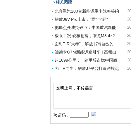
>相关阅读
北奔重汽200台新能源重卡战略签约
20
解放J6V Pro上市，“宽”与“轻”
20
把痛点变成突破点：中国重汽新能
20
极限工况 硬核创富，乘龙M3 4×2
20
面对TIR“大考”，解放书写自己的
20
汕德卡G7M新能源牵引车 | 高频出
20
超1699公里：一箱甲醇点燃中国商
20
为TIR而生：解放J7平台打造跨境运
20
验证码：