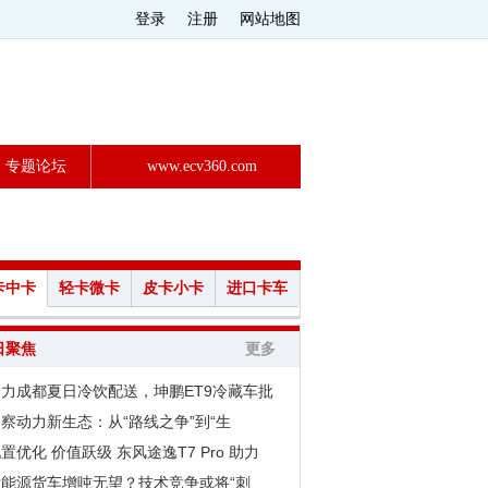
登录
注册
网站地图
专题论坛
www.ecv360.com
卡中卡
轻卡微卡
皮卡小卡
进口卡车
日聚焦
更多
助力成都夏日冷饮配送，坤鹏ET9冷藏车批
察动力新生态：从“路线之争”到“生
置优化 价值跃级 东风途逸T7 Pro 助力
新能源货车增吨无望？技术竞争或将“刺