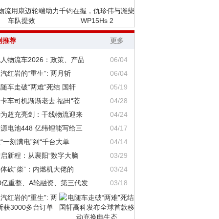
物流用康迈轮端助力
千钧在握，仇珍伟与潍柴
车队提效
WP15Hs 2
创推荐
更多
人物流车2026：政策、产品
06/04
汽红岩的“重生”: 两月斩
06/04
随车走破“两难”死结 国轩
05/19
卡车司机渐渐老去:福田“苍
04/28
华为超充亮剑：干线物流迎来
04/24
源电池448 亿纬锂能写给三
04/17
“一刻满电”到“千台大单
04/14
智启新程：从襄阳“数字大脑
03/29
体砍“柴”：内燃机大佬的
03/24
0亿重整、A轮融资、第三代发
03/18