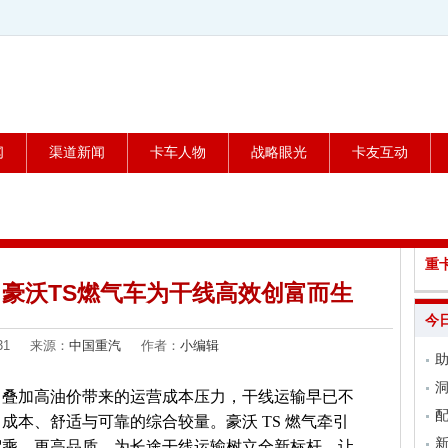
闻
渠道新闻
卡车人物
战略眼光
卡友互动
重
豪沃TS燃气车为干线高效创富而生
今
3-31 来源：
中国重汽
作者：
小编辑
洞
，叠加高油价带来的运营成本压力，干线运输早已不
配
成本、舒适与可靠的综合较量。豪沃 TS 燃气牵引
驾乘、更高品质，为长途干线运输树立全新标杆，让