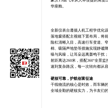
豪沃TS燃气车从人本便捷的角度
华座舱。
全新仪表台遵循人机工程学优化
落地窗搭配主视镜下置布局，将前下
险杠清晰入目，高速行车变道、窄
棉、吸隔声地垫等措施实现静谧降
噪与风噪，让耳朵远离轰鸣干扰；
射距离达260米，搭配360°全
速到复杂路况，每一次转向都从
硬核可靠，护航创富征途
干线物流的核心是时效，而车辆的
全域全勤的硬核实力，为卡友们