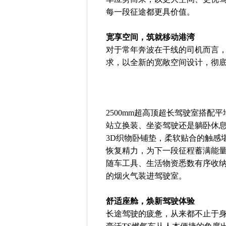
每一段征途都更具价值。
宽享空间，筑就移动港湾
对于常年奔波在干线的司机而言，
求，以全新的宽敞空间设计，彻
2500mm超高顶超长驾驶室搭配
站立换装、坐姿驾驶还是躺卧休息
3D织物卧铺垫，柔软贴合的触感
恢复精力，为下一段征程蓄满能量
随车工具、生活物资悉数有序收纳
的烟火气装进驾驶室。
舒适座舱，焕新驾驶体验
长途驾驶的疲惫，从来都不止于