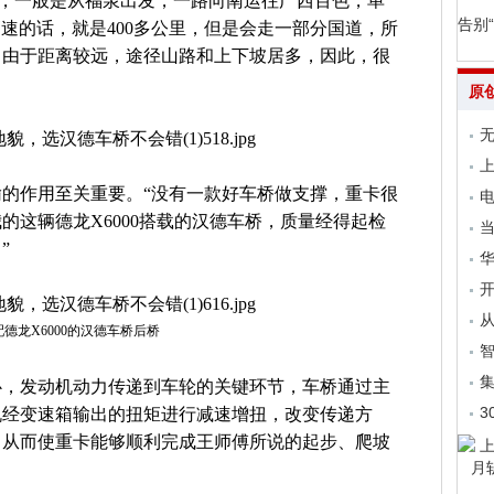
线，一般是从福泉出发，一路向南运往广西百色，单
告别
高速的话，就是400多公里，但是会走一部分国道，所
。由于距离较远，途径山路和上下坡居多，因此，很
原
无
上
的作用至关重要。“没有一款好车桥做支撑，重卡很
电
的这辆德龙X6000搭载的汉德车桥，质量经得起检
当
”
开
从
配德龙X6000的汉德车桥后桥
集
心，发动机动力传递到车轮的关键环节，车桥通过主
3
机经变速箱输出的扭矩进行减速增扭，改变传递方
，从而使重卡能够顺利完成王师傅所说的起步、爬坡