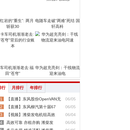
红岩的“重生”: 两月
电随车走破“两难”死结 国
斩获30
轩高科
车司机渐渐老去:福
华为超充亮剑：干线物流
田“苍穹”
迎来油电
排行
月排行
年排行
1
【直播】东风股份OpenVAN无
06/05
2
【直播】东风柳汽第十届67
06/05
3
【视频】潍柴发电机组高效
06/04
4
高效可靠 亦租亦购 潍柴发
06/06