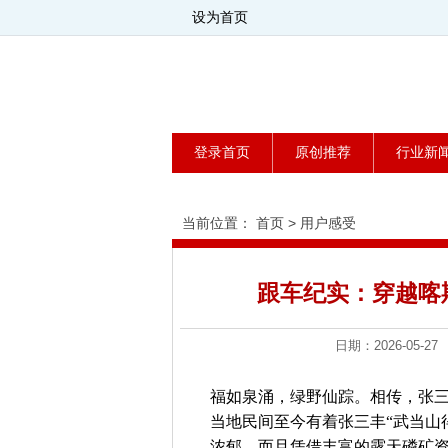
设为首页
登录首页
原创推荐
行业新
当前位置：
首页
>
用户感受
跟车纪实：穿越喀
日期：2026-0
福如泉涌，绿野仙踪。相传，张
当地民间至今有着张三丰“武当山
浓郁，而且凭借丰富的露天磷矿