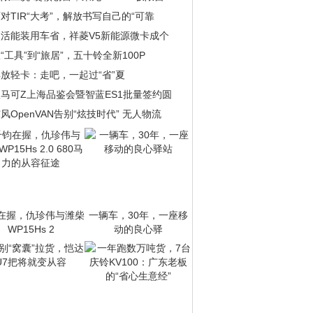
对TIR“大考”，解放书写自己的“可靠
灵活能装用车省，祥菱V5新能源微卡成个
“工具”到“旅居”，五十铃全新100P
放轻卡：走吧，一起过“省”夏
马可Z上海品鉴会暨智蓝ES1批量签约圆
风OpenVAN告别“炫技时代” 无人物流
在握，仇珍伟与潍柴
一辆车，30年，一座移
WP15Hs 2
动的良心驿