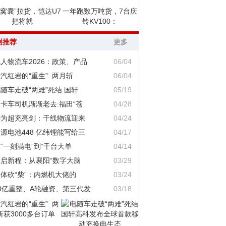
“窝囊”拉货，恺达U7
一年跑数万吨货，7台庆
把将就
铃KV100：
创推荐
更多
人物流车2026：政策、产品
06/04
汽红岩的“重生”: 两月斩
06/04
随车走破“两难”死结 国轩
05/19
卡车司机渐渐老去:福田“苍
04/28
华为超充亮剑：干线物流迎来
04/24
源电池448 亿纬锂能写给三
04/17
“一刻满电”到“千台大单
04/14
智启新程：从襄阳“数字大脑
03/29
体砍“柴”：内燃机大佬的
03/24
0亿重整、A轮融资、第三代发
03/18