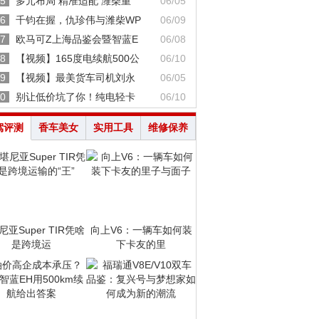
5
多元布局 精准适配 潍柴重
06/05
6
千钧在握，仇珍伟与潍柴WP
06/09
7
欧马可Z上海品鉴会暨智蓝E
06/08
8
【视频】165度电续航500公
06/10
9
【视频】最美货车司机刘永
06/05
0
别让低价坑了你！纯电轻卡
06/10
驾评测
香车美女
实用工具
维修保养
亚Super TIR凭啥
向上V6：一辆车如何装
是跨境运
下卡友的里