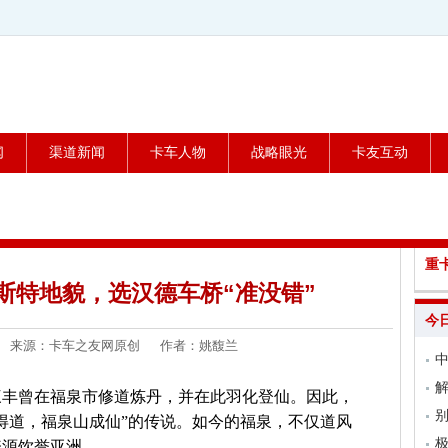
闻
渠道新闻
卡车人物
战略眼光
卡友互动
重
斯特地貌，选汉德车桥“准没错”
今
5-27 来源：卡车之友网原创 作者：姚馥兰
中
三丰曾在福泉市修道炼丹，并在此羽化登仙。因此，
得道，福泉山成仙”的传说。如今的福泉，不仅道风
极
资源饮誉亚洲。