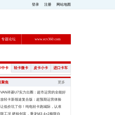
登录
注册
网站地图
专题论坛
www.ecv360.com
卡中卡
轻卡微卡
皮卡小卡
进口卡车
日聚焦
更多
VAN祥菱U7实力出圈：超市运营的全能好
解放轻卡新领途复合版：超预期运营体验
别让低价坑了你！纯电轻卡跑城际，认准
限工况 硬核创富，乘龙M3 4×2极限自