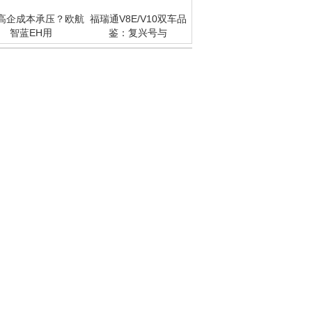
高企成本承压？欧航
福瑞通V8E/V10双车品
智蓝EH用
鉴：复兴号与