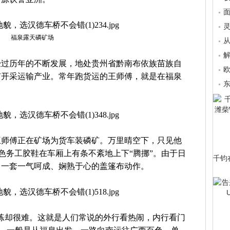
面
福泉露天磷矿场
从
解
经过历年的不断发展，地处贵州省黔南布依族苗族自
欧
矿开采运输产业。常年跑货运的王师傅，就是在福泉
东
王师傅正在矿场为货车装磷矿。万里晴空下，只见他
色务工胶鞋在车厢上有条不紊地上下“腾挪”。由于日
千钧
了一套一气呵成、娴熟于心的盖篷布动作。
练却很难。这就是人们常说的外行看热闹，内行看门