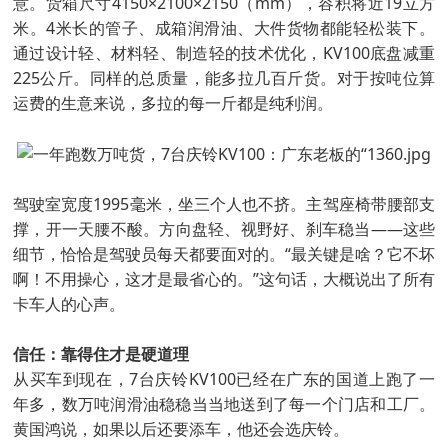
意。货箱尺寸4150×2100×2150（mm），容积将近19立方
米。4米长的管子、成箱润滑油、大件货物都能轻松装下。
通过设计轻、材料轻、制造轻的技术优化，KV100底盘减重
225公斤。同样的总质量，能多拉几百斤货。对于按吨位算
运费的生意来说，多拉的每一斤都是纯利润。
驾驶室宽度1995毫米，坐三个人也不挤。主驾座椅带腰部支
撑，开一天腰不酸。方向盘轻、视野好、刹车稳当——这些
细节，恰恰是驾驶员每天都要面对的。“最关键是啥？它不坏
啊！不用操心，这才是最省心的。”这句话，大概说出了所有
卡车人的心声。
信任：靠得住才是硬道理
从买车到现在，7台庆铃KV100已经在广东的国道上跑了一
年多，数万吨润滑油稳稳当当地送到了每一个门店和工厂。
黄国鸿说，如果以后还要添车，他还会选庆铃。