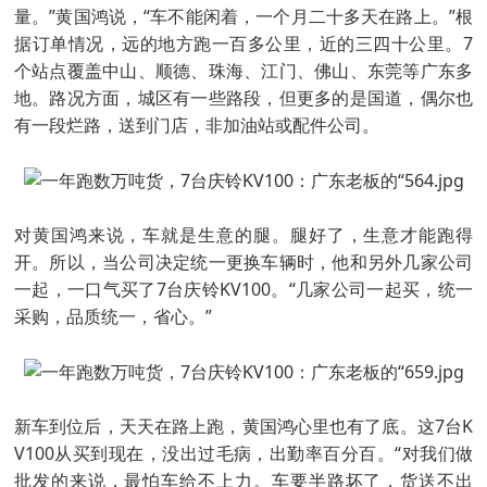
量。”黄国鸿说，“车不能闲着，一个月二十多天在路上。”根
据订单情况，远的地方跑一百多公里，近的三四十公里。7
个站点覆盖中山、顺德、珠海、江门、佛山、东莞等广东多
地。路况方面，城区有一些路段，但更多的是国道，偶尔也
有一段烂路，送到门店，非加油站或配件公司。
对黄国鸿来说，车就是生意的腿。腿好了，生意才能跑得
开。所以，当公司决定统一更换车辆时，他和另外几家公司
一起，一口气买了7台庆铃KV100。“几家公司一起买，统一
采购，品质统一，省心。”
新车到位后，天天在路上跑，黄国鸿心里也有了底。这7台K
V100从买到现在，没出过毛病，出勤率百分百。“对我们做
批发的来说，最怕车给不上力。车要半路坏了，货送不出