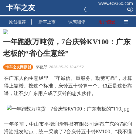
www.ecv360.com
卡车之友
原创推荐
新车上市
试驾测评
用户感受
一年跑数万吨货，7台庆铃KV100：广东
老板的“省心生意经”
卡车之友网原创
李晓川
2026-05-29 10:46:52
在广东人的生意经里，“守诚信、重服务、勤劳可靠”，才算
得上靠谱。按这个标准，庆铃五十铃算一个。也正是这份靠
谱，让不少广东用户成了庆铃的忠实伙伴。
一年多前，中山市平衡润滑科技有限公司遍布广东的7家润
滑油批发站点，统一采购了7台庆铃五十铃KV100。“我不懂