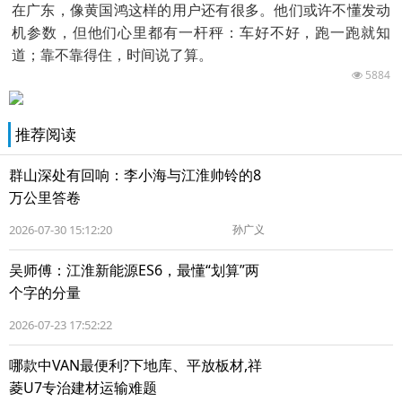
在广东，像黄国鸿这样的用户还有很多。他们或许不懂发动
机参数，但他们心里都有一杆秤：车好不好，跑一跑就知
道；靠不靠得住，时间说了算。
5884
推荐阅读
群山深处有回响：李小海与江淮帅铃的8
万公里答卷
2026-07-30 15:12:20
孙广义
吴师傅：江淮新能源ES6，最懂“划算”两
个字的分量
2026-07-23 17:52:22
哪款中VAN最便利?下地库、平放板材,祥
菱U7专治建材运输难题