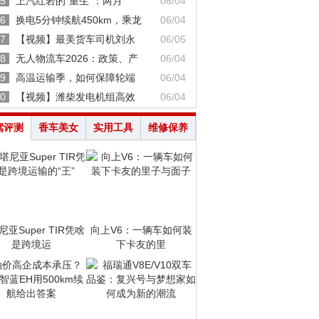
5
上汽红岩的“重生”：两月
06/04
6
换电5分钟续航450km，乘龙
06/04
7
【视频】最美货车司机刘永
06/05
8
无人物流车2026：政策、产
06/04
9
高温运输季，如何保障轮端
06/04
0
【视频】潍柴发电机组高效
06/04
驾评测
香车美女
实用工具
维修保养
亚Super TIR凭啥
向上V6：一辆车如何装
是跨境运
下卡友的里