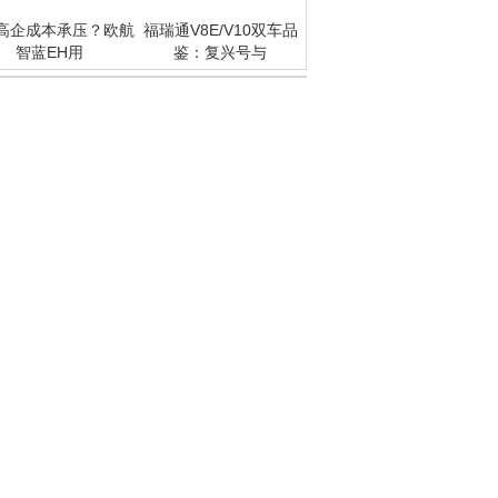
高企成本承压？欧航
福瑞通V8E/V10双车品
智蓝EH用
鉴：复兴号与