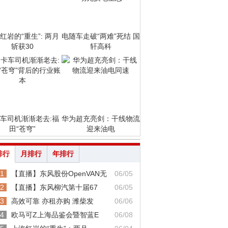
红岩的“重生”: 两月
电随车走破“两难”死结 国
斩获30
轩高科
车司机渐渐老去:福
华为超充亮剑：干线物流
田“苍穹”
迎来油电
排行
月排行
年排行
1
【直播】东风股份OpenVAN无
06/05
2
【直播】东风柳汽第十届67
06/05
3
高效可靠 亦租亦购 潍柴发
06/06
4
欧马可Z上海品鉴会暨智蓝E
06/08