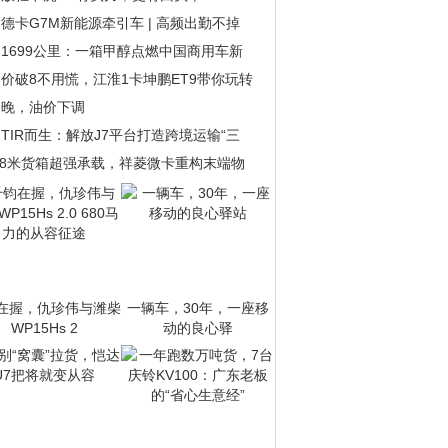
德卡G7M新能源牵引车 | 高频出勤不掉
1699公里：一箱甲醇点燃中国商用车新
价破8不用慌，江淮1卡坤鹏ET9带你玩转
今晚，油价下调
TIR而生：解放J7平台打造跨境运输“三
.8米货箱超强承载，祥菱微卡重构末端物
在握，仇珍伟与潍柴
一辆车，30年，一座移
WP15Hs 2
动的良心驿