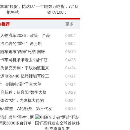
“窝囊”拉货，恺达U7
一年跑数万吨货，7台庆
把将就
铃KV100：
创推荐
更多
人物流车2026：政策、产品
06/04
汽红岩的“重生”: 两月斩
06/04
随车走破“两难”死结 国轩
05/19
卡车司机渐渐老去:福田“苍
04/28
华为超充亮剑：干线物流迎来
04/24
源电池448 亿纬锂能写给三
04/17
“一刻满电”到“千台大单
04/14
智启新程：从襄阳“数字大脑
03/29
体砍“柴”：内燃机大佬的
03/24
0亿重整、A轮融资、第三代发
03/18