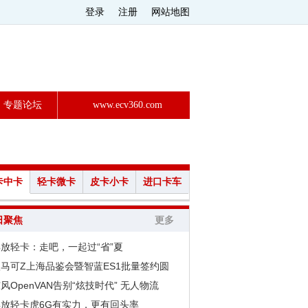
登录
注册
网站地图
专题论坛
www.ecv360.com
卡中卡
轻卡微卡
皮卡小卡
进口卡车
日聚焦
更多
放轻卡：走吧，一起过“省”夏
马可Z上海品鉴会暨智蓝ES1批量签约圆
风OpenVAN告别“炫技时代” 无人物流
解放轻卡虎6G有实力，更有回头率