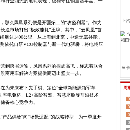
比和行业领先的电耗表现，稳稳守住销量基本盘。一
。
上汽
”，那么凤凰系列便是开疆拓土的“攻坚利器”。作为
中长途市场打出“极致能耗”王牌。其中，“云凤凰”首
续航达1400公里。从上海到北京，中途无需补能，
”则依托自研VCU控制器与新一代电驱桥，将电耗压
运营到跨省运输，凤凰系列的振翅高飞，标志着联合
当卡
场景商用车解决方案提供商迈出坚实一步。
在为未来布下先手棋。定位“全球新能源领军车
周
功率电驱桥、L2+高阶智驾、智慧座舱等前沿技术，
0
牌储备核心竞争力。
0
0
“产品供给”向“场景适配”的战略转型，为一季度开
0