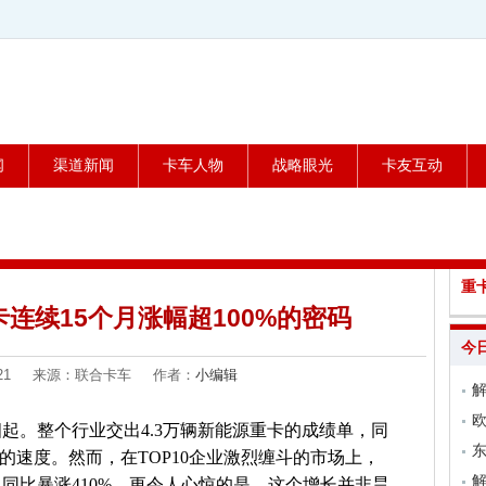
闻
渠道新闻
卡车人物
战略眼光
卡友互动
重
连续15个月涨幅超100%的密码
今
04-21 来源：联合卡车 作者：
小编辑
解
欧
四起。整个行业交出4.3万辆新能源重卡的成绩单，同
东
的速度。然而，在TOP10企业激烈缠斗的市场上，
，同比暴涨410%。更令人心惊的是，这个增长并非昙