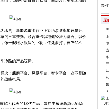
气高昂，但那不是盲目的狂热，而是方向清晰之后的
告别
原
无
尤为珍贵。新能源重卡行业正经历渗透率加速攀升、
变革的三重变奏。联合重卡以稳健经营为基石、以价
上
心，像一艘吃水很深的巨轮，任凭浪打，自岿然不
电
当
近乎冷酷的产品逻辑。
开
从
个梯次：麒麟平台、凤凰平台、智卡平台。这不是随
布的战略棋局。
集
3
麒麟为代表的1.0代产品，聚焦中短途高频运输场