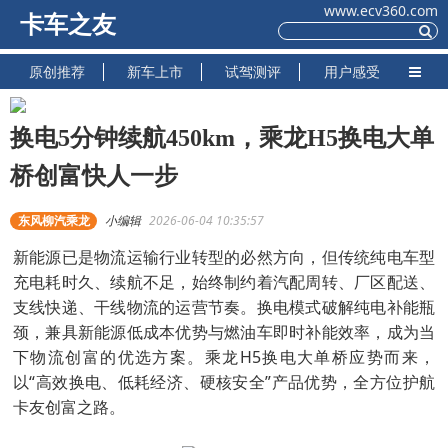
www.ecv360.com
卡车之友
原创推荐
新车上市
试驾测评
用户感受
换电5分钟续航450km，乘龙H5换电大单
桥创富快人一步
东风柳汽乘龙
小编辑
2026-06-04 10:35:57
新能源已是物流运输行业转型的必然方向，但传统纯电车型
充电耗时久、续航不足，始终制约着汽配周转、厂区配送、
支线快递、干线物流的运营节奏。换电模式破解纯电补能瓶
颈，兼具新能源低成本优势与燃油车即时补能效率，成为当
下物流创富的优选方案。乘龙H5换电大单桥应势而来，
以“高效换电、低耗经济、硬核安全”产品优势，全方位护航
卡友创富之路。