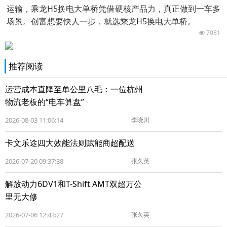
运输，乘龙H5换电大单桥凭借硬核产品力，真正做到一车多
场景。创富想要快人一步，就选乘龙H5换电大单桥。
7081
推荐阅读
运营成本直降至单公里八毛：一位杭州
物流老板的“电车算盘”
2026-08-03 11:06:14
李晓川
卡文乐途四大效能法则赋能商超配送
2026-07-20 09:37:38
张久英
解放动力6DV1和T-Shift AMT双超万公
里无大修
2026-07-06 12:43:27
张久英