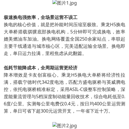
极速换电强效率，全场景运营不误工
换电的核心价值，就是把补能时间压缩至极致。乘龙H5换电
大单桥搭载骐骥底部换电机构，5分钟即可完成换电，效率
媲美燃油车加油。换电网络覆盖全国250余家站点，串联起
主要干线通道与城市核心区，完美适配运输全场景。换电即
走，单日运力拉满，里程焦虑从此翻篇。
低耗节能降成本，全周期运营更经济
降本增效是卡友创富核心。乘龙H5换电大单桥将经济性拉
满，搭载宁德时代342度电池，匹配方盛电驱桥与英威腾电
控，依托电驱桥精准标定，采用ASIL-C级整车控制策略，深
度能量流管理与5档深度制动能量回收技术，综合电耗低至0.
6度/公里。实测每公里电费仅0.4元，按日均400公里运营测
算，单日可省下超300元运营开支，一年省下近十万。