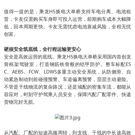
值得一提的是，乘龙H5换电大单桥支持车电分离、电池租
赁，卡友仅需购买车身即可投入运营，前期购车成本大幅降
低，回本周期更快。卡友无需忧虑电池衰减风险，全程无忧
创富。
硬核安全筑底线，全行程运输更安心
安全是高效运营的底线。乘龙H5换电大单桥采用国内首创龙
骨框架驾驶室，打造钢筋铁骨般的铠甲防护。整车标配ES
C、AEBS、FCW、LDWS多重主动安全系统，从防侧滑、自
动紧急制动到前碰撞预警、车道偏离预警，层层主动避险。
不管是干线物流的复杂路况，还是城配的密集车流，都能从
容应对，时刻守护驾乘人员安全，保障汽配厂配零件、快递
货物完好无损。
从汽配、厂配的短途高频周转，到支线、干线的中长途高效