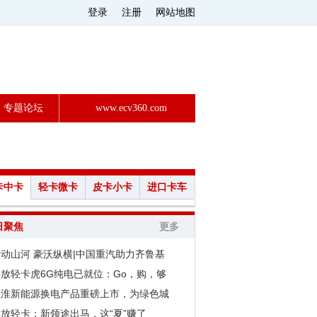
登录
注册
网站地图
专题论坛
www.ecv360.com
卡中卡
轻卡微卡
皮卡小卡
进口卡车
日聚焦
更多
动山河 豪沃纵横|中国重汽助力齐鲁基
解放轻卡虎6G纯电已就位：Go，购，够
江淮新能源换电产品重磅上市，为绿色城
放轻卡：新领途出马，这“夏”赚了