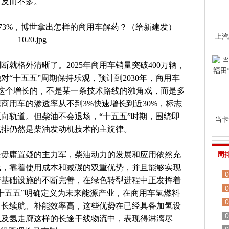
，反而不多。
上汽
就格外清晰了。2025年商用车销量突破400万辆，
“十五五”周期保持乐观，预计到2030年，商用车
撑这个增长的，不是某一条技术路线的独角戏，而是多
商用车的渗透率从不到3%快速增长到近30%，标志
向轨道。但柴油不会退场，“十五五”时期，围绕即
当卡
减排仍然是柴油发动机技术的主旋律。
是毋庸置疑的主力军，柴油动力的发展和应用依然充
周
线，靠着使用成本和减碳的双重优势，并且能够实现
0
着基础设施的不断完善，在绿色转型进程中正发挥着
0
十五五”明确定义为未来能源产业，在商用车氢燃料
0
、长续航、补能效率高，这些优势在已经具备加氢设
0
以及氢走廊这样的长途干线物流中，表现得淋漓尽