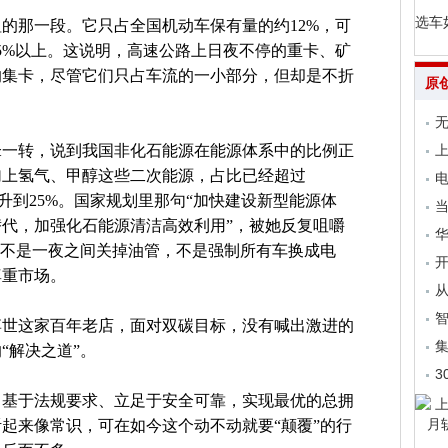
选车
的那一段。它只占全国机动车保有量的约12%，可
5%以上。这说明，高速公路上日夜不停的重卡、矿
的集卡，尽管它们只占车流的一小部分，但却是不折
原
无
锋一转，说到我国非化石能源在能源体系中的比例正
上
加上氢气、甲醇这些二次能源，占比已经超过
电
提升到25%。国家规划里那句“加快建设新型能源体
当
代，加强化石能源清洁高效利用”，被她反复咀嚼
。不是一夜之间关掉油管，不是强制所有车换成电
开
尊重市场。
从
博世这家百年老店，面对双碳目标，没有喊出激进的
集
“解决之道”。
3
，基于法规要求、立足于安全可靠，实现最优的总拥
起来像常识，可在如今这个动不动就要“颠覆”的行