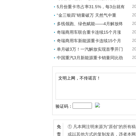
5月份重卡市占率31.5%，每3台就有
20
“金三银四”销量破万 天然气中重
20
多线领跑、绿色赋能——4月解放终
20
奇瑞商用车联合重卡连续15个月涨
20
奇瑞商用车新能源重卡连续15个月
20
单月破3万！一汽解放实现首季开门
20
中国重汽3月新能源重卡销量同比劲
20
验证码：
① 凡本网注明来源为"原创"的所
免
或以其他方式的复制发表，违者本网
责