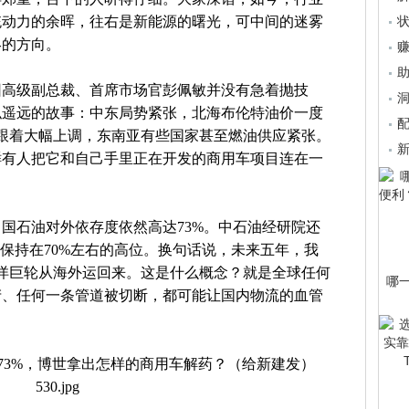
统动力的余晖，往右是新能源的曙光，可中间的迷雾
终的方向。
赚
团高级副总裁、首席市场官彭佩敏并没有急着抛技
洞
似遥远的故事：中东局势紧张，北海布伦特油价一度
配
价跟着大幅上调，东南亚有些国家甚至燃油供应紧张。
鲜有人把它和自己手里正在开发的商用车项目连在一
中国石油对外依存度依然高达73%。中石油经研院还
将保持在70%左右的高位。换句话说，未来五年，我
远洋巨轮从海外运回来。这是什么概念？就是全球任何
哪一
产、任何一条管道被切断，都可能让国内物流的血管