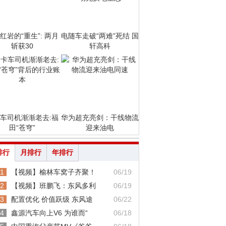
红岩的“重生”: 两月
电随车走破“两难”死结 国
斩获30
轩高科
车司机渐渐老去:福
华为超充亮剑：干线物流
田“苍穹”
迎来油电
排行
月排行
年排行
1
【视频】榆林车窝子齐聚！
06/19
2
【视频】班鹏飞：东风多利
06/19
3
配置优化 价值跃级 东风途
06/22
4
鑫源汽车向上V6 为谁而“
06/18