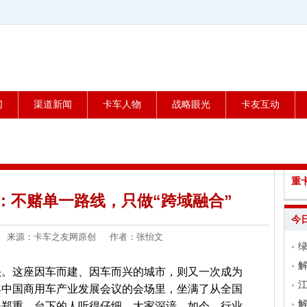
闻
渠道新闻
卡车人物
战略眼光
卡友互动
重
：不赌单一路线，只做“跨域融合”
今
3-30 来源：卡车之友网原创 作者：张怡文
绿
头。这座因车而建、因车而兴的城市，则又一次成为
6年中国商用车产业发展会议的会场里，坐满了从全国
解
得郑重，台下的人听得仔细。大家深谙，如今，行业