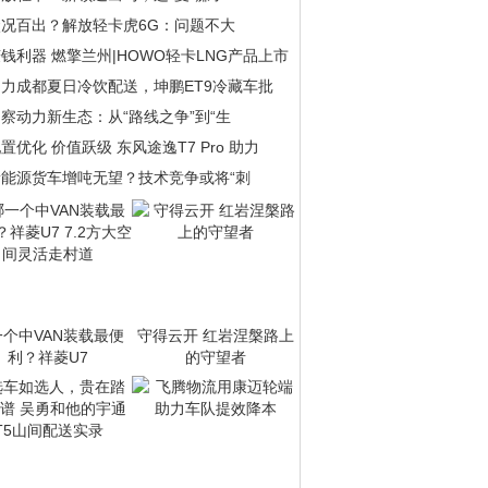
状况百出？解放轻卡虎6G：问题不大
钱利器 燃擎兰州|HOWO轻卡LNG产品上市
助力成都夏日冷饮配送，坤鹏ET9冷藏车批
察动力新生态：从“路线之争”到“生
置优化 价值跃级 东风途逸T7 Pro 助力
新能源货车增吨无望？技术竞争或将“刺
个中VAN装载最便
守得云开 红岩涅槃路上
利？祥菱U7
的守望者