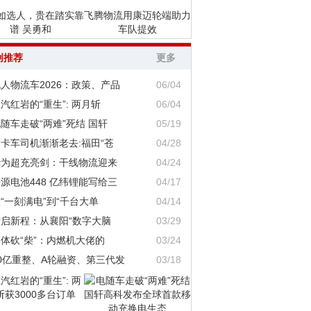
如选人，贵在踏实靠
飞腾物流用康迈轮端助力
谱 吴勇和
车队提效
创推荐
更多
人物流车2026：政策、产品
06/04
汽红岩的“重生”: 两月斩
06/04
随车走破“两难”死结 国轩
05/19
卡车司机渐渐老去:福田“苍
04/28
华为超充亮剑：干线物流迎来
04/24
源电池448 亿纬锂能写给三
04/17
“一刻满电”到“千台大单
04/14
智启新程：从襄阳“数字大脑
03/29
体砍“柴”：内燃机大佬的
03/24
0亿重整、A轮融资、第三代发
03/18