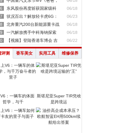
5
中国重汽父亲节MV《爸爸，
06/18
6
东风股份再度斩获国家级科
06/18
7
状况百出？解放轻卡虎6G：
06/23
8
北奔重汽200台新能源重卡战
06/18
9
一汽解放携手中科海钠探索
06/18
0
【视频】登陆香港车博会 吉
06/22
驾评测
香车美女
实用工具
维修保养
V6：一辆车的体面
斯堪尼亚Super TIR凭啥
哲学，与千
是跨境运