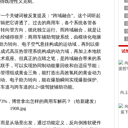
0
说得既理性又克制。
0
一个关键词被反复提及：“跨域融合”。这个词听起
0
逻辑把它讲透了。过去的商用车，各个系统各管各
0
、转向管方向，彼此独立运行。而跨域融合，就是让
0
已经铺得很开：商用车辅助驾驶系统，由模块化电驱
1
电子助力转向、电子空气悬挂构成的运动域，再到以柴
集成式高压热管理系统构成的动力域，再加上本地软
试
技术底座。但真正的点睛之笔，是跨域融合带来的系
统联手，可以实现协同制动能量回收和自适应节能；
热管理组成黄金三角，能打造出高效氢耗的黄金动力
制动、电子助力转向，能在爆胎瞬间实现爆胎保护、
车道与跨车道的L2+级驾驶辅助功能。
向上
，而是从场景出发，通过功能定义，反向倒推软硬件