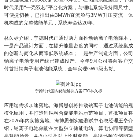
时代采用“一壳双芯”平台化方案，与锂电系统保持同尺寸、
可便捷切换，已推出由3MWh直流舱与3MW升压变流一体
机构成的完整储能单元，系统寿命达20年。
林久标介绍，宁德时代正通过两方面推动钠离子电池降本，
一是产品设计方面，在提升能量密度的同时，通过系统集成
的创新与简化从而降低系统成本；二是生产制造方面，公司
钠离子电池专用产线已建成投产。今年9月公司将向客户交
付首批钠离子电池储能系统，全年实现GWh级出货。
宁德时代国内储能解决方案CTO林久标
应用端需求加速落地。海博思创将推动钠离子电池储能的规
模化应用，并打造锂钠融合储能电站示范项目，首批项目将
在2026年内实施落地。海博思创实验测试中心总经理王垒介
绍，钠离子电池储能在大型独立储能电站、算电协同等新型
高耗能场景、4–6小时及以上长时储能、高循环频次储能项