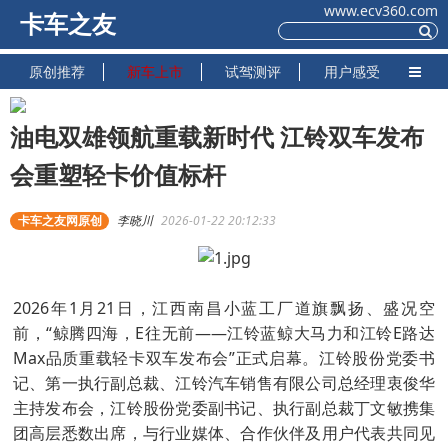
www.ecv360.com
卡车之友
原创推荐
新车上市
试驾测评
用户感受
油电双雄领航重载新时代 江铃双车发布
会重塑轻卡价值标杆
卡车之友网原创
李晓川
2026-01-22 20:12:33
2026年1月21日，江西南昌小蓝工厂道旗飘扬、盛况空
前，“鲸腾四海，E往无前——江铃蓝鲸大马力和江铃E路达
Max品质重载轻卡双车发布会”正式启幕。江铃股份党委书
记、第一执行副总裁、江铃汽车销售有限公司总经理衷俊华
主持发布会，江铃股份党委副书记、执行副总裁丁文敏携集
团高层悉数出席，与行业媒体、合作伙伴及用户代表共同见