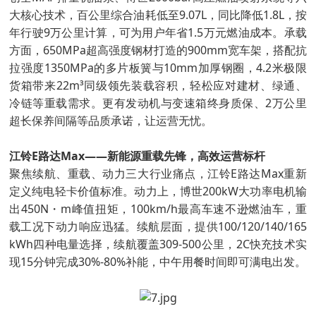
大核心技术，百公里综合油耗低至9.07L，同比降低1.8L，按
年行驶9万公里计算，可为用户年省1.5万元燃油成本。承载
方面，650MPa超高强度钢材打造的900mm宽车架，搭配抗
拉强度1350MPa的多片板簧与10mm加厚钢圈，4.2米极限
货箱带来22m³同级领先装载容积，轻松应对建材、绿通、
冷链等重载需求。更有发动机与变速箱终身质保、2万公里
超长保养间隔等品质承诺，让运营无忧。
江铃E路达Max——新能源重载先锋，高效运营标杆
聚焦续航、重载、动力三大行业痛点，江铃E路达Max重新
定义纯电轻卡价值标准。动力上，博世200kW大功率电机输
出450N・m峰值扭矩，100km/h最高车速不逊燃油车，重
载工况下动力响应迅猛。续航层面，提供100/120/140/165
kWh四种电量选择，续航覆盖309-500公里，2C快充技术实
现15分钟完成30%-80%补能，中午用餐时间即可满电出发。