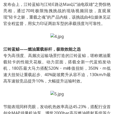
发布会上，江铃蓝鲸与江铃E路达Max以“油电双雄”之势惊艳
亮相，通过70吨极限拖拽挑战的现场视频回放，直观展
现“轻卡之躯，重载之魂”的产品内核，该挑战由4位媒体见证
官全程监督，用实力印证两款车型的承载强度与可靠性。
江铃蓝鲸——燃油重载标杆，极致效能之选
专为高强度、高频次运输场景打造的江铃蓝鲸，堪称燃油重
载轻卡的性能天花板。动力层面，搭载全新一代蓝焰发动
机，180匹最大马力搭配520N・m峰值扭矩，350N・m低
速大扭矩让重载起步、40%陡坡爬升从容不迫，130km/h最
高车速较竞品提升10%，大幅提升运输时效。
节能表现同样亮眼，发动机热效率高达45.23%，搭配行业首
创全MAP排量机油泵、博世2000bar高压燃油喷射系统等六