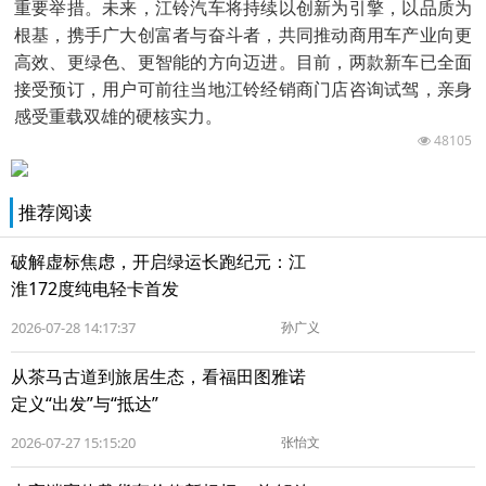
重要举措。未来，江铃汽车将持续以创新为引擎，以品质为
根基，携手广大创富者与奋斗者，共同推动商用车产业向更
高效、更绿色、更智能的方向迈进。目前，两款新车已全面
接受预订，用户可前往当地江铃经销商门店咨询试驾，亲身
感受重载双雄的硬核实力。
48105
推荐阅读
破解虚标焦虑，开启绿运长跑纪元：江
淮172度纯电轻卡首发
2026-07-28 14:17:37
孙广义
从茶马古道到旅居生态，看福田图雅诺
定义“出发”与“抵达”
2026-07-27 15:15:20
张怡文