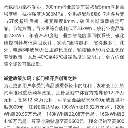
承载能力毫不妥协，900mm行业最宽车架搭配5mm厚超高
强度钢，抗拉强度达880MPa，全系标配前8后8+7片多片簧
与5T级超强后桥，桥壳厚度8mm，确保长期重载稳定可
靠。节能方面，百公里综合能耗低至33kWh，较行业竞品降
低2.8kWh，年省2520度电，叠加智能能量回收系统、碳化
硅控制器与低风阻设计，实现“跑得越多，省得越多”。此
外，电池8年或60万公里超长质保、轮毂轴承50万公里免保
养等政策，以及-40℃至45℃极端温度适应能力，全方位保
障全场景可靠出勤。
诚意政策加码：低门槛开启创富之路
为让更多用户享受到高品质重载轻卡的红利，发布会上江铃
汽车推出重磅购车政策。江铃蓝鲸中体官方指导价12.28万
元起，宽体12.58万元起，可享受金融贴息5000元或置换补
贴3000元；江铃E路达Max 100kWh版19.82万元起，120k
Wh版20.95万元起，140kWh版22.08万元起，165kWh版2
4.48万元起，尊享金融贴息至高9600元、现金促销至高800