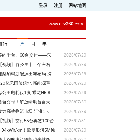
登录
注册
网站地图
www.ecv360.com
击排行
周
月
年
签约千台、60台交付——东
2026/07/29
【视频】百公里十二个左右
2026/07/29
潍柴加码新能源出海布局 携
2026/07/29
220亿元国债落地 新能源重
2026/07/29
每公里电耗仅1度 乘龙H5 8
2026/07/29
首台交付！解放绿动首台大
2026/07/30
发力高效物流市场 江淮1卡
2026/07/29
【视频】交付55台再签100台
2026/07/31
1.04kWh/km！欧曼银河5M纯
2026/07/29
路上跑的康迈轮毂越来越多
2026/07/30