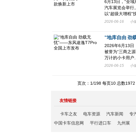
6月13日，“全
汽车展览会举行。
以“超级大增程”技.
2026-06-16
小
“地库自由 劲
2026年6月1
被誉为“三商之
万计的小卡用户..
2026-06-15
小
页次：1/198 每页10 总数1
友情链接
卡车之友
电车资源
汽车新闻
专
中国卡车信息网
平行进口车
九州展