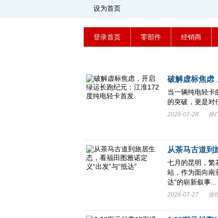
设为首页
登录首页
零部件
经销商
破解虚标焦虑
当一辆纯电轻卡
的突破，更是对传
2026-07-28
孙
从茶马古道到
七月的昆明，繁
站，作为面向南
达”的崭新叙事...
2026-07-27
张