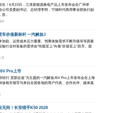
新生！6月23日，江淮新能源换电产品上市发布会在广州举
份公司党委副书记、总经理李明，宁德时代商用事业部执行副
...
编辑
货车价值新标杆 一汽解放J
争加剧、运营成本压力重重、驾乘体验需求不断升级等等因素
输行业对装备的需求由“性能至上”向着“价值至上”跃升。面
久英
V Pro上市
焕新轻行 宽驭征途”为主题的一汽解放J6V Pro上市发布会在上海
解放相关领导与来自全国各地的用户代表、合作伙伴、媒体嘉
名
无间！长安猎手K50 2026