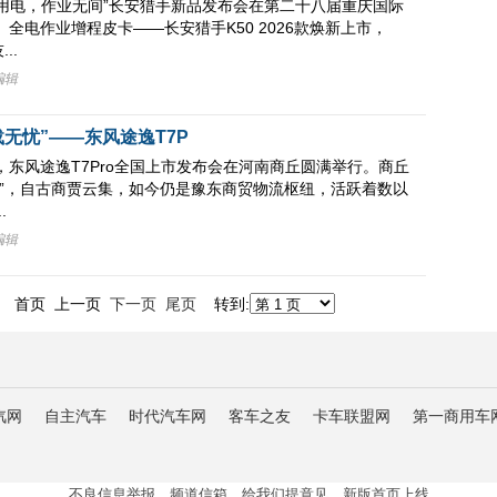
域用电，作业无间”长安猎手新品发布会在第二十八届重庆国际
全电作业增程皮卡——长安猎手K50 2026款焕新上市，
..
编辑
载无忧”——东风途逸T7P
3日，东风途逸T7Pro全国上市发布会在河南商丘圆满举行。商丘
源”，自古商贾云集，如今仍是豫东商贸物流枢纽，活跃着数以
.
编辑
972 首页 上一页
下一页
尾页
转到:
汽网
自主汽车
时代汽车网
客车之友
卡车联盟网
第一商用车
不良信息举报 频道信箱 给我们提意见 新版首页上线