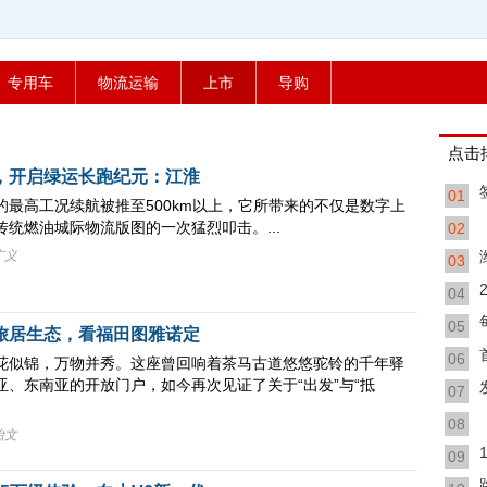
专用车
物流运输
上市
导购
点
，开启绿运长跑纪元：江淮
01
的最高工况续航被推至500km以上，它所带来的不仅是数字上
统燃油城际物流版图的一次猛烈叩击。...
02
广义
03
04
05
旅居生态，看福田图雅诺定
06
花似锦，万物并秀。这座曾回响着茶马古道悠悠驼铃的千年驿
亚、东南亚的开放门户，如今再次见证了关于“出发”与“抵
07
08
怡文
09