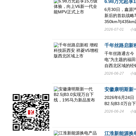
6.98万元起
6月30日，鑫
新后的首款战略车
350km与435km两
2026-07-01
小
千年丝路启新程
千年丝路通古今
电”为主题的福
自西北区域的经销商
2026-06-27
小
安徽康明斯新一代
2026年6月2
B2.5|B3.0
2026-06-24
小
江淮新能源换