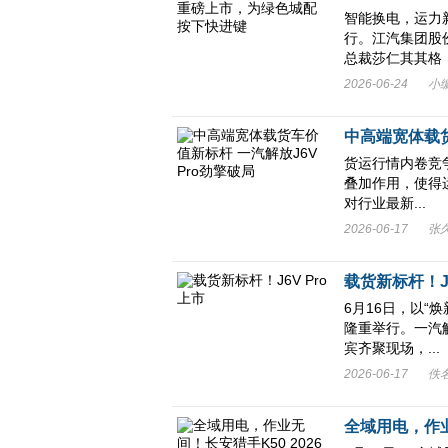
智能换电，运力
行。江汽集团股
总裁莎仁其其格，苏
2026-06-24
小
中高端宽体载
货运行情内卷竞
叠加作用，使得运
对行业最新...
2026-06-17
张
载货新标杆！J6
6月16日，以“
隆重举行。一汽
宾齐聚现场，...
2026-06-17
佚
全域用电，作业