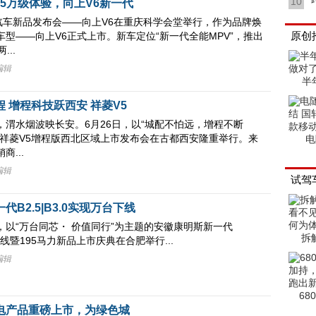
10
享15万级体验，向上V6新一代
源汽车新品发布会——向上V6在重庆科学会堂举行，作为品牌焕
原创
型——向上V6正式上市。新车定位“新一代全能MPV”，推出
...
编辑
半
 增程科技跃西安 祥菱V5
，渭水烟波映长安。6月26日，以“城配不怕远，增程不断
田祥菱V5增程版西北区域上市发布会在古都西安隆重举行。来
电
...
编辑
试驾
B2.5|B3.0实现万台下线
4日，以“万台同芯・ 价值同行”为主题的安徽康明斯新一代
拆
万台下线暨195马力新品上市庆典在合肥举行...
编辑
68
电产品重磅上市，为绿色城