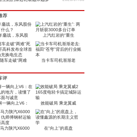
推荐
年鏖战，东风股
上汽红岩的“重生
随车走破“两难
当卡车司机渐渐老
车评
解一辆向上V6：
效能破局 乘龙翼威
0马力陕汽X6000
在“向上”的底盘