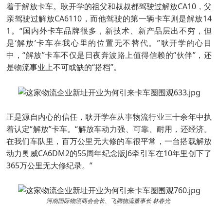
着于解放卡车。耿开学的祖父和叔叔都驾驶过解放CA10，父
亲驾驶过解放CA6110，而他驾驶的第一辆卡车则是解放14
1。“国内外卡车品牌很多，新技术、新产品层出不穷，但
是‘解放’卡车在我心里的位置无不替代。”耿开学的心目
中，“解放”卡车不仅是日夜奔波路上值得信赖的“伙伴”，还
是物流事业上不可或缺的“搭档”。
正是源自内心的信任，耿开学在从事物流行业三十余年中执
着认定“解放”卡车。“解放车动力强、可靠、耐用，还经济。
在我们车队里，百万公里无大修的车很平常，一台搭载解放
动力奥威CA6DM2的55周年纪念版J6牵引车在10年里创下了
365万公里无大修纪录。”
河南国际物流商会会⻓、⻜腾物流董事⻓ 林春光