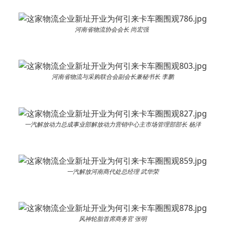
河南省物流协会会⻓ 尚宏强
河南省物流与采购联合会副会⻓兼秘书⻓ 李鹏
⼀汽解放动⼒总成事业部解放动⼒营销中⼼主市场管理部部⻓ 杨洋
⼀汽解放河南商代处总经理 武华荣
⻛神轮胎⾸席商务官 张明