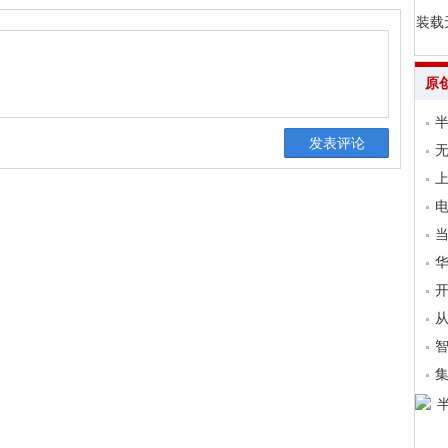
装载
原
无
上
电
当
开
从
集