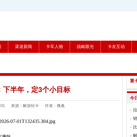
闻
渠道新闻
卡车人物
战略眼光
卡友互动
重
：下半年，定3个小目标
今
-07-01 来源：解放轻卡 作者：
佚名
销
比
们删除