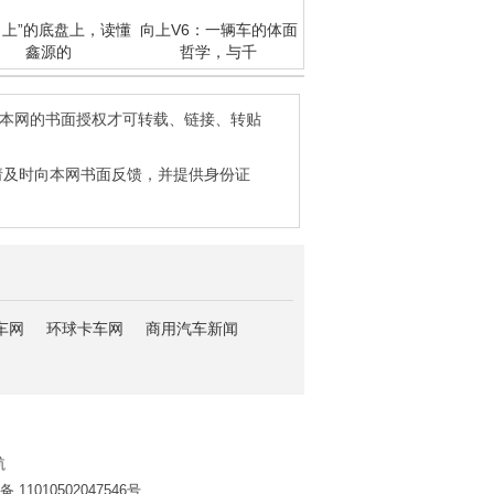
向上”的底盘上，读懂
向上V6：一辆车的体面
鑫源的
哲学，与千
得本网的书面授权才可转载、链接、转贴
请及时向本网书面反馈，并提供身份证
车网
环球卡车网
商用汽车新闻
航
11010502047546号