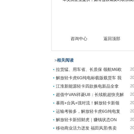
咨询中心
返回顶部
>相关阅读
拉货猛、用车省、长质保 领航M6欧
20
解放轻卡虎6G纯电标载版载货车 我
20
江淮新能源轻卡四款换电新品全拿
20
超值中VAN祥菱U8：长续航超快充解
20
暴雨+台风+强对流！解放轻卡新领
20
运输考验多，解放轻卡虎6G纯电复
20
解放轻卡新招财虎｜赚钱状态ON
20
移动商业活力迸发 福田风景i售卖
20