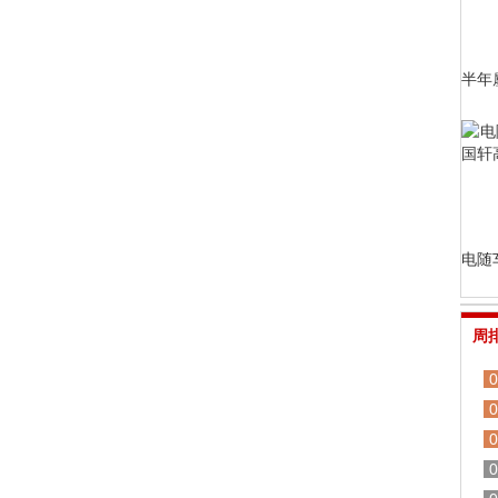
半年
电随
周
0
0
0
0