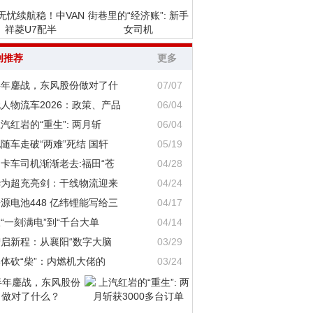
无忧续航稳！中VAN
街巷里的“经济账”: 新手
祥菱U7配半
女司机
创推荐
更多
半年鏖战，东风股份做对了什
07/07
人物流车2026：政策、产品
06/04
汽红岩的“重生”: 两月斩
06/04
随车走破“两难”死结 国轩
05/19
卡车司机渐渐老去:福田“苍
04/28
华为超充亮剑：干线物流迎来
04/24
源电池448 亿纬锂能写给三
04/17
“一刻满电”到“千台大单
04/14
智启新程：从襄阳“数字大脑
03/29
体砍“柴”：内燃机大佬的
03/24