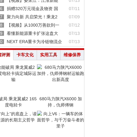
5
【视频】晏荣江：江淮新能
07/13
6
捐赠320万元现金及物资 国
07/11
7
聚力向新 共启荣光！乘龙2
07/09
8
【视频】从1000万善款到一
07/12
9
看懂新能源重卡扩张这盘大
07/13
0
NEXT ERA重卡为冷链物流企
07/13
驾评测
卡车文化
实用工具
维修保养
破局 乘龙翼威2 165
680马力陕汽X6000 加
度电轻卡
持，仇师傅钢