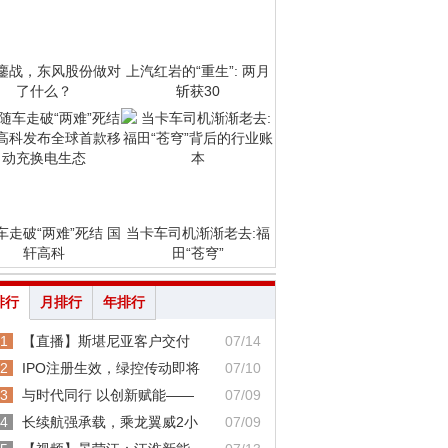
鏖战，东风股份做对
上汽红岩的“重生”: 两月
了什么？
斩获30
车走破“两难”死结 国
当卡车司机渐渐老去:福
轩高科
田“苍穹”
排行
月排行
年排行
1
【直播】斯堪尼亚客户交付
07/14
2
IPO注册生效，绿控传动即将
07/10
3
与时代同行 以创新赋能——
07/09
4
长续航强承载，乘龙翼威2小
07/09