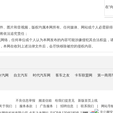
在“
有稿件、图片和音视频，版权均属本网所有。任何媒体、网站或个人必需获
将依法追究责任；
或网络，任何单位或个人认为本网发布的内容可能涉嫌侵犯其合法权益，
，本网在收到上述法律文件后，会尽快移除被控的侵权内容。
专汽网
自主汽车
时代汽车网
客车之友
卡车联盟网
第一商用
不良信息举报 频道信箱 给我们提意见 新版首页上线
关于我们
|
服务条款
|
广告服务
|
招聘信息
|
联系我们
|
网站导
京公网安备 
友网络科技有限公司 卡车之友网站
京ICP备12046180号-1