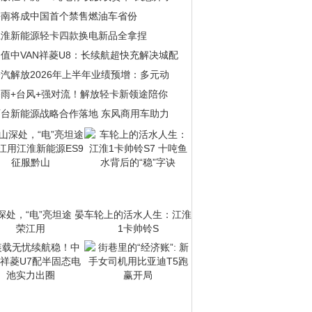
海南将成中国首个禁售燃油车省份
江淮新能源轻卡四款换电新品全拿捏
值中VAN祥菱U8：长续航超快充解决城配
汽解放2026年上半年业绩预增：多元动
暴雨+台风+强对流！解放轻卡新领途陪你
百台新能源战略合作落地 东风商用车助力
深处，“电”亮坦途 晏
车轮上的活水人生：江淮
荣江用
1卡帅铃S