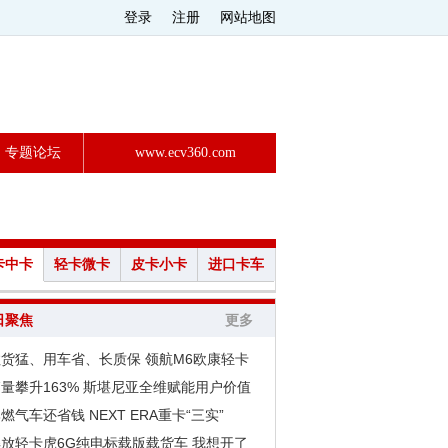
登录
注册
网站地图
专题论坛
www.ecv360.com
卡中卡
轻卡微卡
皮卡小卡
进口卡车
日聚焦
更多
拉货猛、用车省、长质保 领航M6欧康轻卡
量攀升163% 斯堪尼亚全维赋能用户价值
燃气车还省钱 NEXT ERA重卡“三实”
解放轻卡虎6G纯电标载版载货车 我想开了