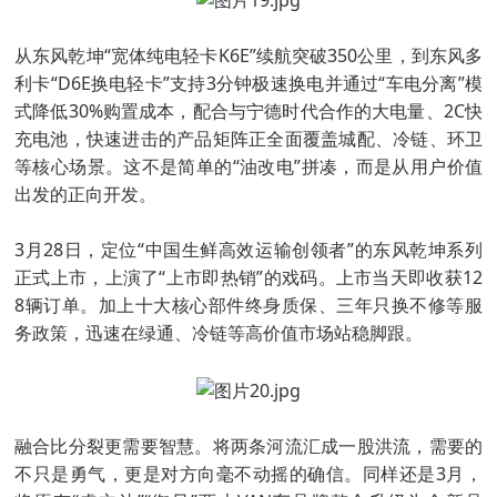
从东风乾坤“宽体纯电轻卡K6E”续航突破350公里，到东风多
利卡“D6E换电轻卡”支持3分钟极速换电并通过“车电分离”模
式降低30%购置成本，配合与宁德时代合作的大电量、2C快
充电池，快速进击的产品矩阵正全面覆盖城配、冷链、环卫
等核心场景。这不是简单的“油改电”拼凑，而是从用户价值
出发的正向开发。
3月28日，定位“中国生鲜高效运输创领者”的东风乾坤系列
正式上市，上演了“上市即热销”的戏码。上市当天即收获12
8辆订单。加上十大核心部件终身质保、三年只换不修等服
务政策，迅速在绿通、冷链等高价值市场站稳脚跟。
融合比分裂更需要智慧。将两条河流汇成一股洪流，需要的
不只是勇气，更是对方向毫不动摇的确信。同样还是3月，