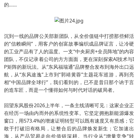
的……
沉到一线的品牌公关部新团队，从全价值链中打捞那些鲜活
的“信赖瞬间”，用客户的创富故事编织成品牌证言，让冷硬
的工业产品有了人的温度。一支“中央厨房+全员阵地”的内容
团队，不仅记录着公司的方方面面，更在深刻探索AI技术与I
P矩阵的新玩法。从“东风福瑞通”品牌整合发布到海外出口远
航，从“东风途逸”上市到“郭靖黄蓉”主题花车巡游，再到亮
相“中国品牌全球行”，我们看到的，已不是昔日那个讷于言
的造车匠，而是一个懂得如何与时代对话的破局者。
回望东风股份2026上半年，一条主线清晰可见：这家企业正
在经历一场由内而外的系统性变革。它坚定拥抱新能源爆发
窗口，用573.4%的增速证明转型可以既有速度又有质感；它
敢于打破旧有格局，让整合后的品牌焕发新生；它加速出
海，从产品贸易走向价值链深耕。当行业从“增量竞争”转