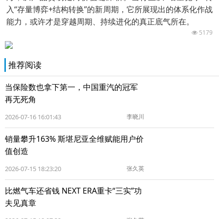
入“存量博弈+结构转换”的新周期，它所展现出的体系化作战
能力，或许才是穿越周期、持续进化的真正底气所在。
5179
推荐阅读
当保险数也拿下第一，中国重汽的冠军
再无死角
2026-07-16 16:01:43
李晓川
销量攀升163% 斯堪尼亚全维赋能用户价
值创造
2026-07-15 18:23:20
张久英
比燃气车还省钱 NEXT ERA重卡“三实”功
夫见真章