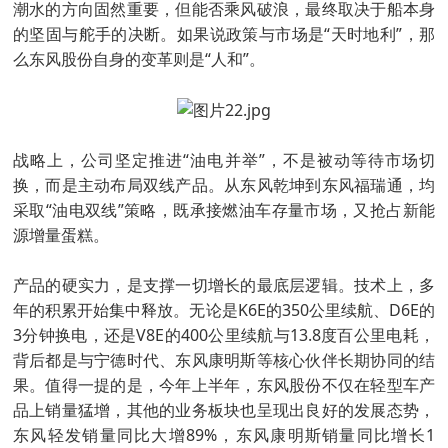
潮水的方向固然重要，但能否乘风破浪，最终取决于船本身
的坚固与舵手的决断。如果说政策与市场是“天时地利”，那
么东风股份自身的变革则是“人和”。
战略上，公司坚定推进“油电并举”，不是被动等待市场切
换，而是主动布局双线产品。从东风乾坤到东风福瑞通，均
采取“油电双线”策略，既承接燃油车存量市场，又抢占新能
源增量蛋糕。
产品的硬实力，是支撑一切增长的最底层逻辑。技术上，多
年的积累开始集中释放。无论是K6E的350公里续航、D6E的
3分钟换电，还是V8E的400公里续航与13.8度百公里电耗，
背后都是与宁德时代、东风康明斯等核心伙伴长期协同的结
果。值得一提的是，今年上半年，东风股份不仅在轻型车产
品上销量猛增，其他的业务板块也呈现出良好的发展态势，
东风轻发销量同比大增89%，东风康明斯销量同比增长1