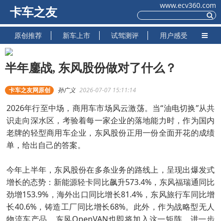
www.ecv360.com
卡车之友
原创推荐
新车上市
试驾测评
用户感受
半年鏖战, 东风股份做对了什么？
卡车之友网原创
孙广义
2026-07-07 15:11:14
2026年行至中场，商用车市场风云激荡。当“油电切换”从共
识走向深水区，考验着每一家企业的落地能力时，作为国内
老牌的轻型商用车企业，东风股份正用一份全面开花的成绩
单，给出自己的答案。
今年上半年，东风股份在多条业务的路线上，呈现出爆发式
增长的态势：新能源轻卡同比飙升573.4%，东风福瑞通同比
劲增153.9%，海外出口同比增长81.4%，东风旅行车同比增
长40.6%，铸造工厂同比增长68%。此外，作为战略型无人
物流车产品，东风OpenVAN也即将加入这一矩阵，进一步