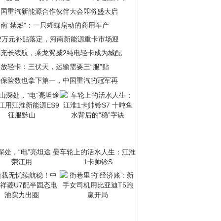
中国重汽新能源合作伙伴大会即将盛大启
南“禁燃”：一只蝴蝶扇动的商用车产
22万元补贴落定，河南新能源重卡市场迎
快充长续航，乘龙翼威2纯电轻卡成为城配
放轻卡：三伏天，运输需要三“服”贴
当保险数也拿下第一，中国重汽的冠军再
深处，“电”亮坦途 晏
车轮上的活水人生：江淮
荣江用
1卡帅铃S