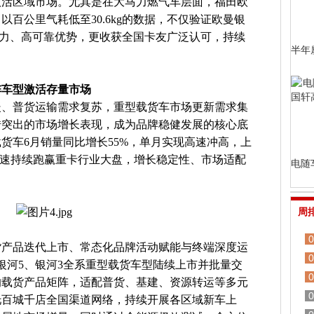
激活区域市场。尤其是在大马力燃气车层面，福田欧
百公里气耗低至30.6kg的数据，不仅验证欧曼银
动力、高可靠优势，更收获全国卡友广泛认可，持续
半年
阵车型激活存量市场
回暖、普货运输需求复苏，重型载货车市场更新需求集
借突出的市场增长表现，成为品牌稳健发展的核心底
货车6月销量同比增长55%，单月实现高速冲高，上
增速持续跑赢重卡行业大盘，增长稳定性、市场适配
电随
周
0
货产品迭代上市、常态化品牌活动赋能与终端深度运
0
银河5、银河3全系重型载货车型陆续上市并批量交
0
的载货产品矩阵，适配普货、基建、资源转运等多元
0
托百城千店全国渠道网络，持续开展各区域新车上