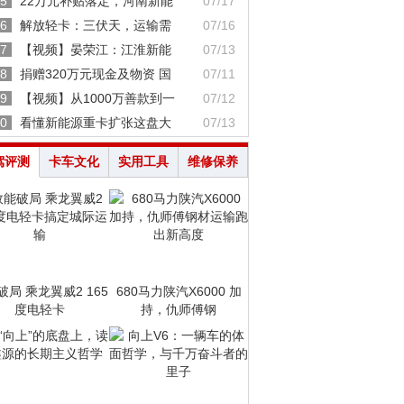
5
22万元补贴落定，河南新能
07/17
6
解放轻卡：三伏天，运输需
07/16
7
【视频】晏荣江：江淮新能
07/13
8
捐赠320万元现金及物资 国
07/11
9
【视频】从1000万善款到一
07/12
0
看懂新能源重卡扩张这盘大
07/13
驾评测
卡车文化
实用工具
维修保养
破局 乘龙翼威2 165
680马力陕汽X6000 加
度电轻卡
持，仇师傅钢