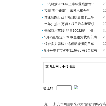
一汽解放2026年上半年业绩预增：
20
实现“五个跑赢”，东风汽车今年
20
增速领跑行业！福田欧曼重卡上半
20
半年狂揽36万辆！福田汽车断层领
20
奇瑞商用车6月销量10022辆，同比
20
5月销量增近60% 欧曼银河载货车助
20
综合实力霸榜！远程新能源商用车
20
5月份重卡市占率31.5%，每3台就有
20
验证码：
① 凡本网注明来源为"原创"的所
免