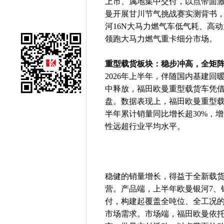
上市、属地集中交付，以点带面
曼开展甘川节气挑战赛实测背书，以
河16N大马力燃气车低气耗、高
领跑大马力燃气重卡细分市场。
重型载货板块：稳步冲高，全矩
2026年上半年，伴随国内基建
中释放，福田欧曼重型载货车凭
盘。数据表现上，福田欧曼重型载
半年累计销量同比增长超30%，
性远超行业平均水平。
稳健的销量增长，得益于全新载
营。产品端，上半年欧曼银河7、
付，构建起覆盖全吨位、全工况
市场需求。市场端，福田欧曼依