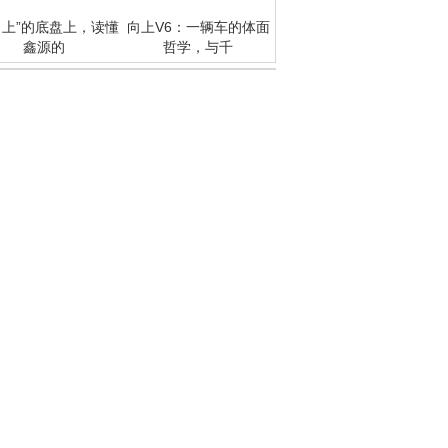
向上”的底盘上，读懂
向上V6：一辆车的体面
鑫源的
哲学，与千