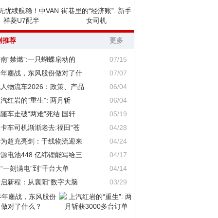
无忧续航稳！中VAN
街巷里的“经济账”: 新手
祥菱U7配半
女司机
创推荐
更多
南“禁燃”:一只蝴蝶扇动的
07/15
半年鏖战，东风股份做对了什
07/07
人物流车2026：政策、产品
06/04
汽红岩的“重生”: 两月斩
06/04
随车走破“两难”死结 国轩
05/19
卡车司机渐渐老去:福田“苍
04/28
华为超充亮剑：干线物流迎来
04/24
源电池448 亿纬锂能写给三
04/17
“一刻满电”到“千台大单
04/14
智启新程：从襄阳“数字大脑
03/29