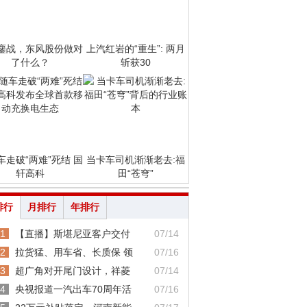
鏖战，东风股份做对
上汽红岩的“重生”: 两月
了什么？
斩获30
车走破“两难”死结 国
当卡车司机渐渐老去:福
轩高科
田“苍穹”
排行
月排行
年排行
1
【直播】斯堪尼亚客户交付
07/14
2
拉货猛、用车省、长质保 领
07/16
3
超广角对开尾门设计，祥菱
07/14
4
央视报道一汽出车70周年活
07/16