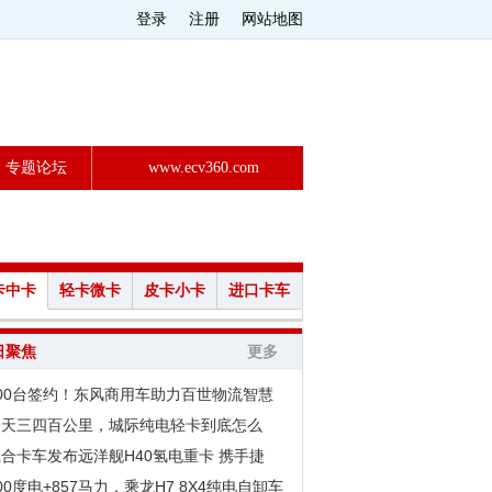
登录
注册
网站地图
专题论坛
www.ecv360.com
卡中卡
轻卡微卡
皮卡小卡
进口卡车
日聚焦
更多
200台签约！东风商用车助力百世物流智慧
一天三四百公里，城际纯电轻卡到底怎么
合卡车发布远洋舰H40氢电重卡 携手捷
00度电+857马力，乘龙H7 8X4纯电自卸车