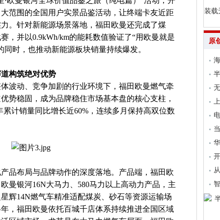
星·欧曼银河全球价值品鉴之旅（纯电篇）”活动，开
装载
、大范围的全国用户实景品鉴活动，让终端卡友近距
实力。针对新能源场景落地，福田欧曼还完成了煤
，并以0.9kWh/km的能耗数值验证了“用欧曼就是
原
的同时，也推动新能源板块销量持续爆发。
海
赛道构筑绝对优势
场整体波动、竞争加剧的行业环境下，福田欧曼燃气牵
无
道优势稳固，成为品牌稳住市场基本盘的核心支柱，
上
年累计销量同比增长近60%，连续多月保持高双位数
电
当
开
从
化产品布局与品牌动作的深度落地。产品端，福田欧
欧曼银河16N大马力、580马力以上高动力产品，主
星辉14N燃气车精准适配煤炭、砂石等资源运输场
上半年，福田欧曼依托百城千店体系持续推进全国区域