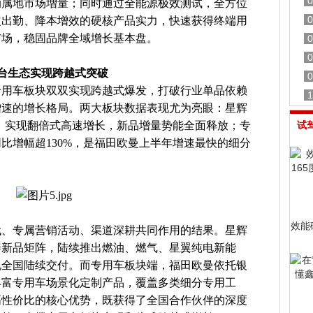
0
动属地市场增量；同时通过全能源极效测试，全方位
0
定出勤、降本增效的硬核产品实力，快速获得终端用
市场，稳固品牌全域增长基本盘。
0
0
台生态实现跨越式突破
0
与专用车板块双双实现跨越式爆发，打破行业单品依赖
1
增速的增长格局。两大板块数据表现尤为亮眼：星辉
%，实现翻倍式高速增长，新品增量势能全面释放；专
试
同比增幅超130%，是福田欧曼上半年增速最快的细分
效能
代、专属营销活动、渠道深耕共同作用的结果。星辉
善新品矩阵，陆续推出燃油、燃气、星翼纯电新能
现全国陆续交付。而专用车板块端，福田欧曼依托银
丰富专用车场景化定制产品，覆盖多类细分专用工
高性价比的核心优势，既获得了全国合作伙伴的深度