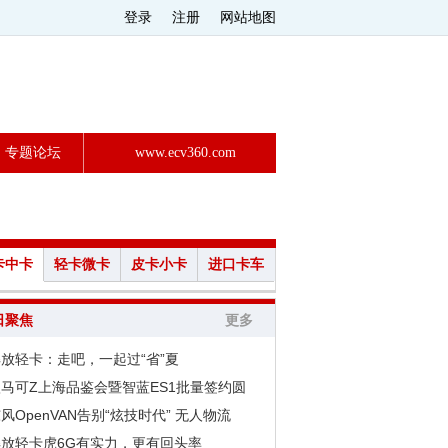
登录
注册
网站地图
专题论坛
www.ecv360.com
卡中卡
轻卡微卡
皮卡小卡
进口卡车
日聚焦
更多
放轻卡：走吧，一起过“省”夏
马可Z上海品鉴会暨智蓝ES1批量签约圆
风OpenVAN告别“炫技时代” 无人物流
解放轻卡虎6G有实力，更有回头率