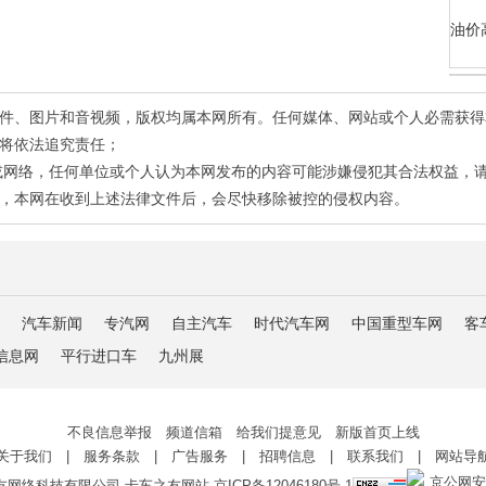
油价
有稿件、图片和音视频，版权均属本网所有。任何媒体、网站或个人必需获
将依法追究责任；
或网络，任何单位或个人认为本网发布的内容可能涉嫌侵犯其合法权益，
，本网在收到上述法律文件后，会尽快移除被控的侵权内容。
汽车新闻
专汽网
自主汽车
时代汽车网
中国重型车网
客
信息网
平行进口车
九州展
不良信息举报 频道信箱 给我们提意见 新版首页上线
关于我们
|
服务条款
|
广告服务
|
招聘信息
|
联系我们
|
网站导
京公网安备 
友网络科技有限公司 卡车之友网站
京ICP备12046180号-1