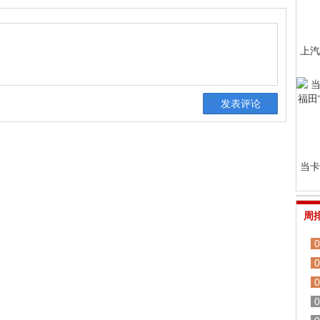
上汽
当卡
周
0
0
0
0