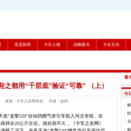
闻
渠道新闻
卡车人物
战略眼光
卡友互动
重
鞋之都用“千层底”验证“可靠” （上）
今
8-04 来源：卡车之友网原创 作者：赵帅
解
欧
龙“龙擎520”自动挡燃气牵引车投入河北专线，在
东
保持在26公斤左右。就在前不久，《卡车之友网》
满载工况下，东风天龙“龙擎520”燃气牵引车平均百