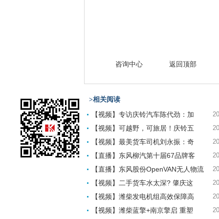
咨询中心
返回顶部
>相关阅读
【视频】专访庆铃汽车陈代劲：加
20
【视频】可越野，可旅居！庆铃五
20
【视频】最美货车司机刘永振：奇
20
【直播】东风柳汽第十届67品牌客
20
【直播】东风股份OpenVAN无人物流
20
【视频】二手货车水太深? 肇庆这
20
【视频】潍柴发电机组高效保障高
20
【视频】潍柴蓝擎+南京擎启 重塑
20