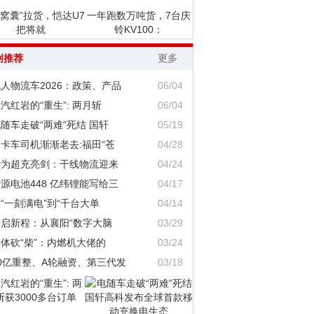
“窝囊”拉货，恺达U7
一年跑数万吨货，7台庆
把将就
铃KV100：
创推荐
更多
人物流车2026：政策、产品
06/04
汽红岩的“重生”: 两月斩
06/04
随车走破“两难”死结 国轩
05/19
卡车司机渐渐老去:福田“苍
04/28
华为超充亮剑：干线物流迎来
04/24
源电池448 亿纬锂能写给三
04/17
“一刻满电”到“千台大单
04/14
智启新程：从襄阳“数字大脑
03/29
体砍“柴”：内燃机大佬的
03/24
0亿重整、A轮融资、第三代发
03/18