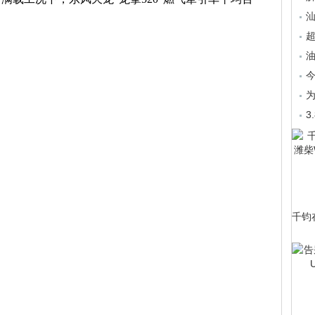
汕
超
油
为
3
千钧