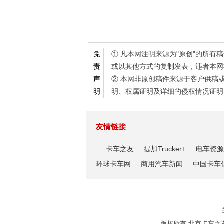
① 凡本网注明来源为"原创"的所
免
或以其他方式的复制发表，违者本网
责
② 本网非原创稿件来源于客户供稿
声
明、权属证明及详细的侵权情况证明
明
友情链接
卡车之友
提加Trucker+
电车资源
环球卡车网
商用汽车新闻
中国卡车
版权所有 北京卡车之