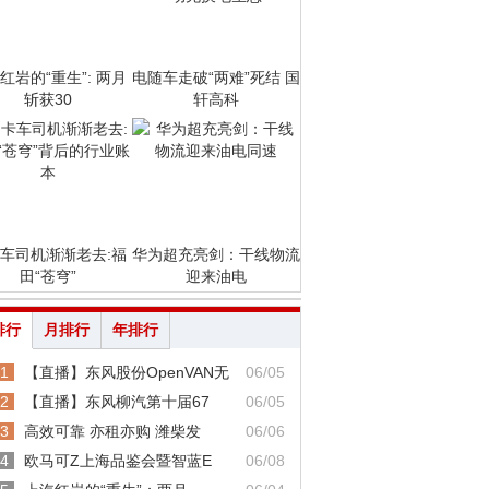
红岩的“重生”: 两月
电随车走破“两难”死结 国
斩获30
轩高科
车司机渐渐老去:福
华为超充亮剑：干线物流
田“苍穹”
迎来油电
排行
月排行
年排行
1
【直播】东风股份OpenVAN无
06/05
2
【直播】东风柳汽第十届67
06/05
3
高效可靠 亦租亦购 潍柴发
06/06
4
欧马可Z上海品鉴会暨智蓝E
06/08