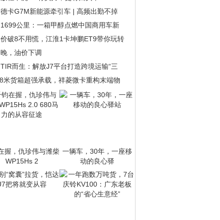
德卡G7M新能源牵引车 | 高频出勤不掉
1699公里：一箱甲醇点燃中国商用车新
价破8不用慌，江淮1卡坤鹏ET9带你玩转
今晚，油价下调
TIR而生：解放J7平台打造跨境运输“三
.8米货箱超强承载，祥菱微卡重构末端物
在握，仇珍伟与潍柴
一辆车，30年，一座移
WP15Hs 2
动的良心驿