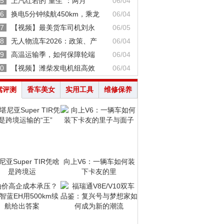
5
上汽红岩的“重生”：两月
06/04
6
换电5分钟续航450km，乘龙
06/04
7
【视频】最美货车司机刘永
06/05
8
无人物流车2026：政策、产
06/04
9
高温运输季，如何保障轮端
06/04
0
【视频】潍柴发电机组高效
06/04
驾评测
香车美女
实用工具
维修保养
亚Super TIR凭啥
向上V6：一辆车如何装
是跨境运
下卡友的里