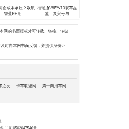
高企成本承压？欧航
福瑞通V8E/V10双车品
智蓝EH用
鉴：复兴号与
得本网的书面授权才可转载、链接、转贴
请及时向本网书面反馈，并提供身份证
车之友
卡车联盟网
第一商用车网
航
11010502047546号