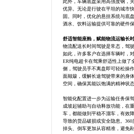
此外，车辆底盘采用高强度钢，
优异。无论是行驶在平坦的城市
固。同时，优化的悬挂系统与底
酒水、饮料运输提供可靠的硬件
舒适智能座舱，赋能物流运输长
物流配送长时间驾驶是常态，驾
如此，许多客户在选择车辆时，
ER纯电超卡在驾乘舒适性上做了
侧，驾驶员手不离盘即可轻松操
面颠簸，缓解长途驾驶带来的身
空间，确保其能以饱满的精神状
智能化配置进一步为运输任务保驾
成坡起辅助与自动释放功能，在
车，都能做到平稳不溜车，有效
导致的货品破损或安全隐患。36
掉头、倒车更加从容精准，避免