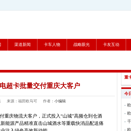
闻
渠道新闻
卡车人物
战略眼光
卡友互动
重
纯电超卡批量交付重庆大客户
今
4-01 来源：福田欧马可 作者：
小编辑
交付重庆物流大客户，正式投入“山城”高频仓到仓酒
航新能源产品精准直击山城酒水等重载快消品配送痛
企业注入绿色高效新动能。