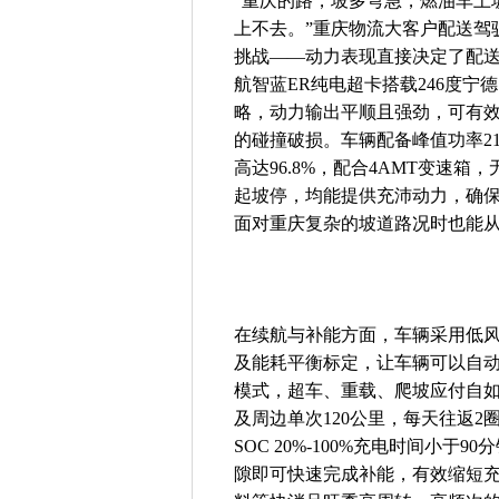
“重庆的路，坡多弯急，燃油车上
上不去。”重庆物流大客户配送驾
挑战——动力表现直接决定了配
航智蓝ER纯电超卡搭载246度
略，动力输出平顺且强劲，可有
的碰撞破损。车辆配备峰值功率210
高达96.8%，配合4AMT变速
起坡停，均能提供充沛动力，确
面对重庆复杂的坡道路况时也能
在续航与补能方面，车辆采用低
及能耗平衡标定，让车辆可以自动
模式，超车、重载、爬坡应付自如
及周边单次120公里，每天往返
SOC 20%-100%充电时间小
隙即可快速完成补能，有效缩短