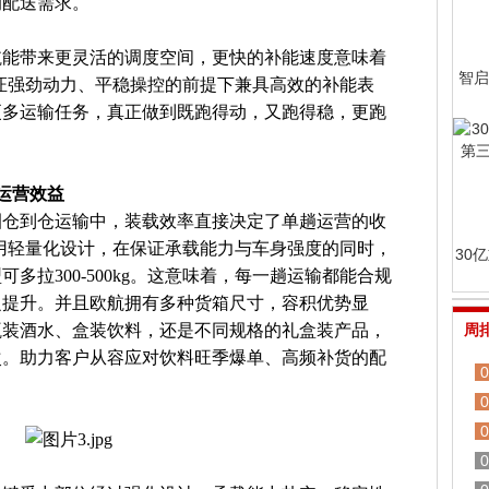
的配送需求。
航能带来更灵活的调度空间，更快的补能速度意味着
智启
证强劲动力、平稳操控的前提下兼具高效的补能表
更多运输任务，真正做到既跑得动，又跑得稳，更跑
运营效益
圈仓到仓运输中，装载效率直接决定了单趟运营的收
用轻量化设计，在保证承载能力与车身强度的同时，
30
多拉300-500kg。这意味着，每一趟运输都能合规
之提升。并且欧航拥有多种货箱尺寸，容积优势显
瓶装酒水、盒装饮料，还是不同规格的礼盒装产品，
周
次。助力客户从容应对饮料旺季爆单、高频补货的配
0
0
0
0