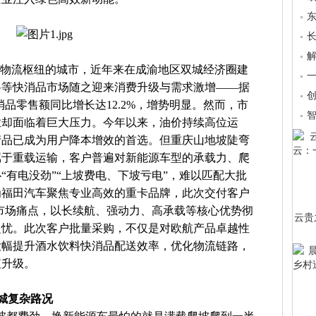
东
长
家物流枢纽的城市，近年来在成渝地区双城经济圈建
料等快消品市场随之迎来消费升级与需求激增——据
快消品零售额同比增长达12.2%，增势明显。然而，市
业却面临着巨大压力。今年以来，油价持续高位运
产品已成为用户降本增效的首选。但重庆山地坡陡弯
属于重载运输，客户普遍对新能源车型的承载力、爬
“有电没劲”“上坡费电、下坡亏电”，难以匹配大批
为福田汽车聚焦专业高效的重卡品牌，此次交付客户
市场痛点，以长续航、强动力、高承载等核心优势彻
云贵
之忧。此次客户批量采购，不仅是对欧航产品卓越性
大幅提升酒水饮料快消品配送效率，优化物流链路，
值升级。
城复杂路况