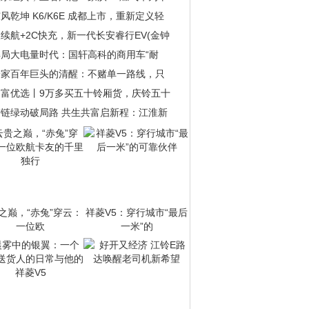
风乾坤 K6/K6E 成都上市，重新定义轻
续航+2C快充，新一代长安睿行EV(金钟
解局大电量时代：国轩高科的商用车“耐
一家百年巨头的清醒：不赌单一路线，只
创富优选丨9万多买五十铃厢货，庆铃五十
智链绿动破局路 共生共富启新程：江淮新
之巅，“赤兔”穿云：
祥菱V5：穿行城市“最后
一位欧
一米”的