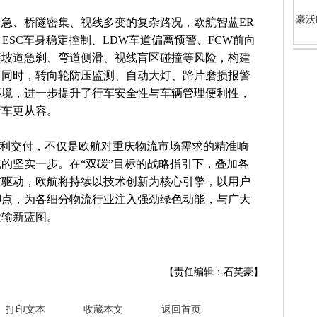
豪沃
急、桥隧密集、视线多变的复杂路况，欧航智蓝ER
ESC车身稳定控制、LDW车道偏离预警、FCW前向
避坡道急刹、弯道侧滑、视线盲区碰撞等风险，构建
。同时，转向轮防压监测、自动大灯、蹄片磨损报警
环境，进一步提升了行车安全性与车辆管理便利性，
行车更从容。
顺利交付，不仅是欧航对重庆物流市场需求的精准响
的坚实一步。在“双碳”目标的战略指引下，叠加各
求驱动，欧航将持续以技术创新为核心引擎，以用户
脚点，为各细分物流行业注入强劲绿色动能，与广大
运输新蓝图。
【责任编辑：石英豪】
打印文本
收藏本文
返回首页