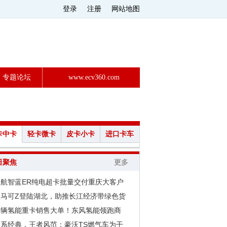
登录
注册
网站地图
专题论坛
www.ecv360.com
卡中卡
轻卡微卡
皮卡小卡
进口卡车
日聚焦
更多
欧航智蓝ER纯电超卡批量交付重庆大客户
欧马可Z登陆湖北，助推长江经济带绿色货
千辆氢能重卡销售大单！东风氢能领跑商
欧系经典，王者风范：豪沃TS燃气车为干