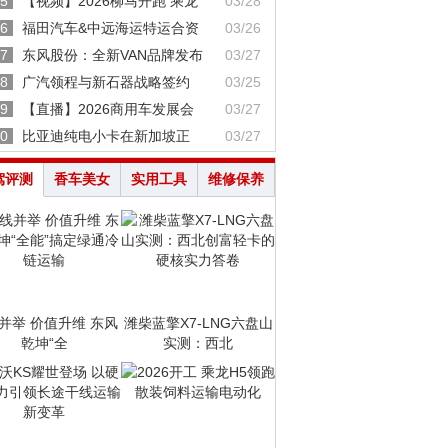
5
【视频】2026柳马开跑 乘龙
03/28
6
福田汽车&中远海运特运合资
03/26
7
东风股份：全新VAN品牌发布
03/27
8
广汽领程与新石器战略签约
03/25
9
【直播】2026商用车发展会
03/27
0
比亚迪纯电小卡在新加坡正
03/27
驾评测
香车美女
实用工具
维修保养
并举 价值升维 东风
潍柴蓝擎X7-LNG六盘山
乾坤“全
实测：西北