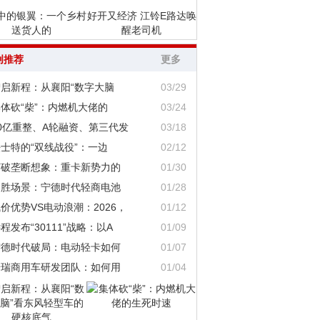
中的银翼：一个乡村
好开又经济 江铃E路达唤
送货人的
醒老司机
创推荐
更多
智启新程：从襄阳“数字大脑
03/29
体砍“柴”：内燃机大佬的
03/24
0亿重整、A轮融资、第三代发
03/18
士特的“双线战役”：一边
02/12
打破垄断想象：重卡新势力的
01/30
定胜场景：宁德时代轻商电池
01/28
价优势VS电动浪潮：2026，
01/12
程发布“30111”战略：以A
01/09
宁德时代破局：电动轻卡如何
01/07
奇瑞商用车研发团队：如何用
01/04