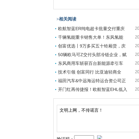
>相关阅读
欧航智蓝ER纯电超卡批量交付重庆
20
千辆氢能重卡销售大单！东风氢能
20
创富优选丨9万多买五十铃厢货，庆
20
50辆欧马可Z交付头部冷链企业，赋
20
东风商用车斩获百台新能源牵引车
20
技术引领 创富同行 比亚迪轻商全
20
福田汽车&中远海运特运合资公司正
20
开门红再传捷报！欧航智蓝EHL低入
20