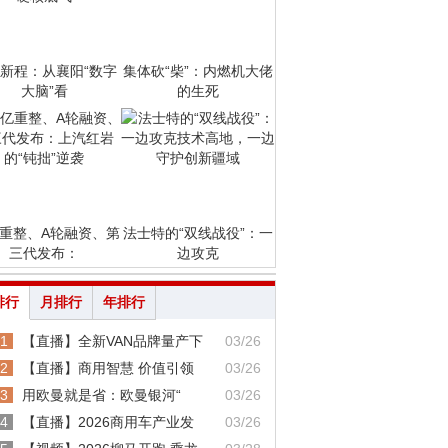
新程：从襄阳“数字
集体砍“柴”：内燃机大佬
大脑”看
的生死
亿重整、A轮融资、第
法士特的“双线战役”：一
三代发布：
边攻克
排行
月排行
年排行
1
【直播】全新VAN品牌量产下
03/26
2
【直播】商用智慧 价值引领
03/26
3
用欧曼就是省：欧曼银河“
03/26
4
【直播】2026商用车产业发
03/26