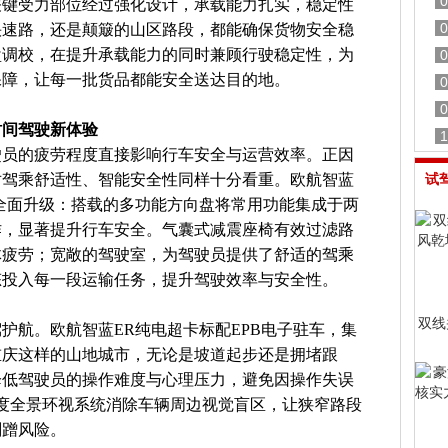
0
关键受力部位经过强化设计，承载能力扎实，稳定性
0
快速路，还是颠簸的山区路段，都能确保货物安全稳
盘调校，在提升承载能力的同时兼顾行驶稳定性，为
0
保障，让每一批货品都能安全送达目的地。
0
0
时间驾驶新体验
1
驶员的疲劳程度直接影响行车安全与运营效率。正因
对驾乘舒适性、智能安全性同样十分看重。欧航智蓝
试
全面升级：搭载的多功能方向盘将常用功能集成于两
作，显著提升行车安全。气囊式减震座椅有效过滤路
体疲劳；宽敞的驾驶室，为驾驶员提供了舒适的驾乘
态投入每一段运输任务，提升驾驶效率与安全性。
双线
护航。欧航智蓝ER纯电超卡标配EPB电子驻车，集
重庆这样的山地城市，无论是坡道起步还是拥堵跟
降低驾驶员的操作难度与心理压力，避免因操作失误
0度全景环视系统消除车辆周边视觉盲区，让狭窄路段
剐蹭风险。