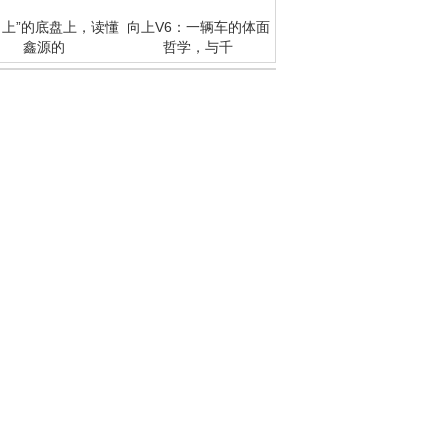
向上”的底盘上，读懂
向上V6：一辆车的体面
鑫源的
哲学，与千