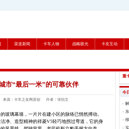
闻
渠道新闻
卡车人物
战略眼光
卡友互动
重
城市“最后一米”的可靠伙伴
今
3-30 来源：卡车之友网原创 作者：张怡文
东
楼的玻璃幕墙，一片片在建小区的脉络已悄然搏动。
移
洁净、造型精神的祥菱V5轻巧地拐过弯道，它的身
实
动的风景线。驾驶室里，老司机靳立豹手握方向盘，