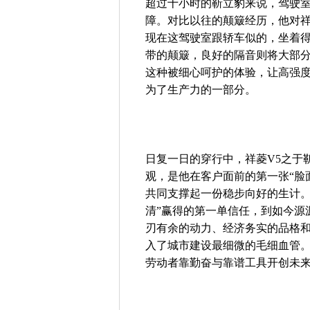
超过十小时的靳立豹来说，驾驶
障。对比以往的颠簸经历，他对祥
现在这驾驶室跟轿车似的，坐着得
带的颠簸，良好的隔音则将大部
这种被细心呵护的体验，让高强
为了生产力的一部分。
日复一日的穿行中，祥菱V5之于
观，是他在客户面前的第一张“脸
共同支撑起一份稳步向好的生计。
清”赢得的第一单信任，到如今源
刃有余的动力、经济务实的品格
入了城市建设最细微的毛细血管
劳动者靠勤奋与靠谱工具开创未