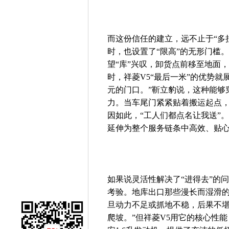
而这份信任的建立，远不止于“多
时，也设置了“限高”的无形门槛
望“库”兴叹，卸货点前移至地面
时，祥菱V5“最后一米”的优势
元的门口。”靳立豹说，这种能够
力。当车尾门紧紧贴着搬运起点
因如此，“工人们都点名让我送”
延伸为整个服务链条中高效、贴
如果说灵活性解决了“进得去”的
考验。地库出口那些漫长而湿滑
旦动力不足或抓地不稳，后果不堪
爬坡。”但祥菱V5用它的核心性