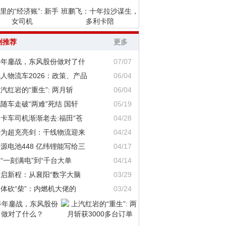
里的“经济账”: 新手
班鹏飞：十年拉沙谋生，
女司机
多利卡陪
创推荐
更多
半年鏖战，东风股份做对了什
07/07
人物流车2026：政策、产品
06/04
汽红岩的“重生”: 两月斩
06/04
随车走破“两难”死结 国轩
05/19
卡车司机渐渐老去:福田“苍
04/28
华为超充亮剑：干线物流迎来
04/24
源电池448 亿纬锂能写给三
04/17
“一刻满电”到“千台大单
04/14
智启新程：从襄阳“数字大脑
03/29
体砍“柴”：内燃机大佬的
03/24