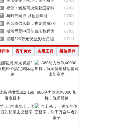
5
淘汰令接连落地，重卡格局
07/08
6
祝贺！潍柴再次荣获国家科
07/08
7
与时代同行 以创新赋能——
07/09
8
长续航强承载，乘龙翼威2小
07/09
9
斯堪尼亚中国任命宋黎辉为
07/08
0
捐赠320万元现金及物资 国
07/11
驾评测
香车美女
实用工具
维修保养
破局 乘龙翼威2 165
680马力陕汽X6000 加
度电轻卡
持，仇师傅钢