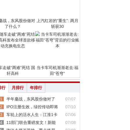
鏖战，东风股份做对
上汽红岩的“重生”: 两月
了什么？
斩获30
车走破“两难”死结 国
当卡车司机渐渐老去:福
轩高科
田“苍穹”
排行
月排行
年排行
1
半年鏖战，东风股份做对了
07/07
2
IPO注册生效，绿控传动即将
07/10
3
车轮上的活水人生：江淮1卡
07/06
4
11部门联合重磅发文！新能
07/08