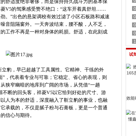
0
室的舒适度绝非奢侈，而是保持持久战斗力的基本保
0
菱V5的驾乘感受赞不绝口：“这车开着真舒坦……
劲。”出色的悬架调校有效过滤了小区石板路和减速
0
分噪音阻隔窗外。一天奔波结束，腰不酸，人不乏，
0
度的工作不再是一种对身体的耗损。舒适，在此刻成
0
1
试
靳立豹，早已超越了工具属性。它精神、干练的外
面”，代表着专业与可靠；它稳定、省心的表现，则
从狭窄幽暗的地库到广阔的市场，从凭借“一趟
源不断的回头客，祥菱V5以它恰到好处的尺寸、游
效能
和以人为本的舒适，深度融入了靳立豹的事业，也融
。它承载的，不仅是腻子粉与石膏板，更是一个普通
来的信心与期待。