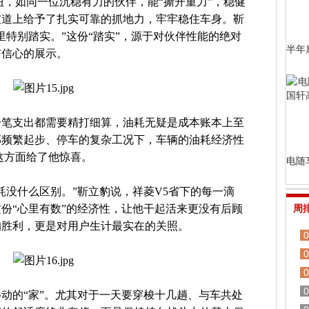
扭，如同一位沉稳有力的伙伴，能“撕开重力”，稳健
坡道上给予了扎实可靠的抓地力，牢牢稳住车身。靳
里特别踏实。”这份“踏实”，源于对伙伴性能的绝对
半年
与信心的展示。
一笔支出都需要精打细算，油耗无疑是成本账本上至
部频繁起步、停车的复杂工况下，车辆的油耗经济性
这方面给了他惊喜。
电随
耗没什么区别。”靳立豹说，祥菱V5省下的每一滴
份“心里有数”的经济性，让他干起活来更没有后顾
周
的胜利，更是对用户生计最实在的关照。
0
0
0
0
动的“家”。尤其对于一天要穿梭十几趟、与车共处