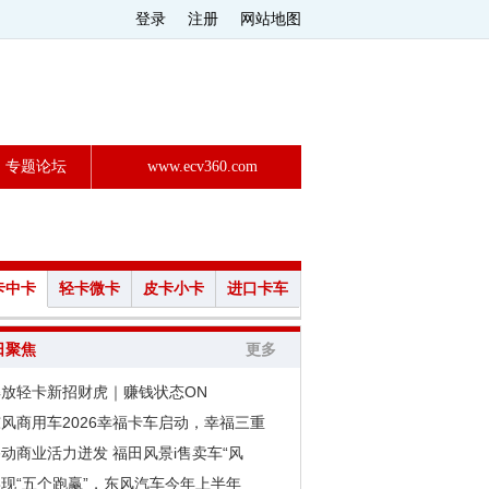
登录
注册
网站地图
专题论坛
www.ecv360.com
卡中卡
轻卡微卡
皮卡小卡
进口卡车
日聚焦
更多
解放轻卡新招财虎｜赚钱状态ON
风商用车2026幸福卡车启动，幸福三重
动商业活力迸发 福田风景i售卖车“风
现“五个跑赢”，东风汽车今年上半年