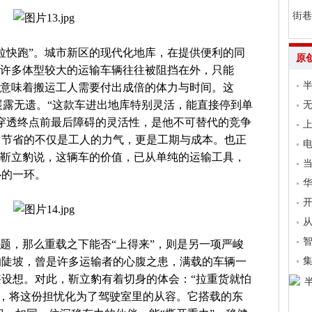
街巷
拉快跑”。城市新区的现代化地库，在提供便利的同
原
。许多体型较大的运输车辆往往被阻挡在外，只能
，意味着搬运工人需要付出成倍的体力与时间。这
就展露无遗。“这款车进出地库特别灵活，能直接停到单
无
穿透终点前最后障碍的灵活性，是他不可替代的竞争
上
，节省的不仅是工人的力气，更是工期与成本。也正
电
。靳立豹说，这辆车的价值，已从单纯的运输工具，
当
心的一环。
开
从
问题，那么重载之下能否“上得来”，则是另一项严峻
集
的陡坡，曾是许多运输者的心腹之患，满载的车辆一
设想。对此，靳立豹有着切身的体会：“拉重货就怕
能，将这份担忧化为了驾驶室里的从容。它搭载的东