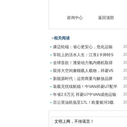
咨询中心
返回顶部
>相关阅读
康迈轮端：省心更安心，危化运输
20
车轮上的活水人生：江淮1卡帅铃S
20
全球首款！潍柴动力氢内燃机取得
20
双排大空间兼顾载人载物，祥菱V5
20
新能源时代：运营商要与解放品牌
20
装载无忧续航稳！中VAN祥菱U7配半
20
年省2.5万元 祥菱U7中VAN成他运输
20
百公里油耗低至17L！欧曼银河3载
20