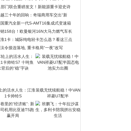
11部门联合重磅发文！新能源重卡迎史诗
跨越三十年的回响：奇瑞商用车交出“新
国重汽全新一代S-AMT16集成式变速箱
销158台！欧曼银河16N大马力燃气车长
江淮1卡：城际纯电轻卡怎么选？看这三点
汰令接连落地, 重卡格局“一夜”改写
上的活水人生：江淮
装载无忧续航稳！中VAN
1卡帅铃S
祥菱U7配半