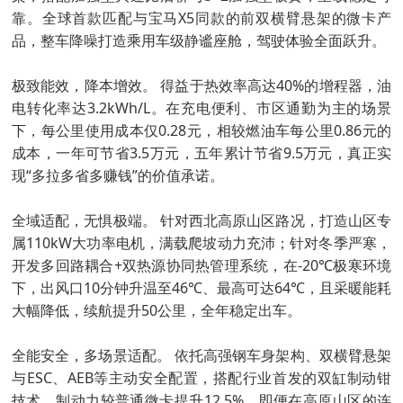
靠。全球首款匹配与宝马X5同款的前双横臂悬架的微卡产
品，整车降噪打造乘用车级静谧座舱，驾驶体验全面跃升。
极致能效，降本增效。 得益于热效率高达40%的增程器，油
电转化率达3.2kWh/L。在充电便利、市区通勤为主的场景
下，每公里使用成本仅0.28元，相较燃油车每公里0.86元的
成本，一年可节省3.5万元，五年累计节省9.5万元，真正实
现“多拉多省多赚钱”的价值承诺。
全域适配，无惧极端。 针对西北高原山区路况，打造山区专
属110kW大功率电机，满载爬坡动力充沛；针对冬季严寒，
开发多回路耦合+双热源协同热管理系统，在-20℃极寒环境
下，出风口10分钟升温至46℃、最高可达64℃，且采暖能耗
大幅降低，续航提升50公里，全年稳定出车。
全能安全，多场景适配。 依托高强钢车身架构、双横臂悬架
与ESC、AEB等主动安全配置，搭配行业首发的双缸制动钳
技术，制动力较普通微卡提升12.5%，即便在高原山区的连