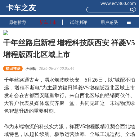
www.ecv360.com
卡车之友
原创推荐
新车上市
试驾测评
用户感受
千年丝路启新程 增程科技跃西安 祥菱V5
增程版西北区域上市
福田祥菱
小编辑
2026-06-27 00:05:44
千年丝路通古今，渭水烟波映长安。6月26日，以“城配不怕
远，增程不断电”为主题的福田祥菱V5增程版西北区域上市
发布会在古都西安隆重举行。来自西北区域的经销商伙伴、
大客户代表及媒体嘉宾齐聚一堂，共同见证这一末端物流绿
色智慧升级的重要时刻。
作为末端物流的科技实力派，祥菱V5增程版精准契合西北地
域特色，以超长续航、极致运营效率、全域工况适配、全场