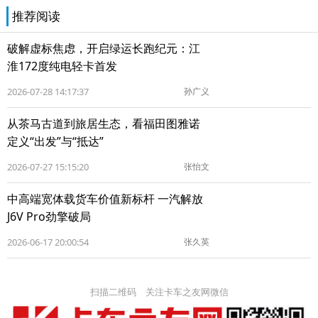
推荐阅读
破解虚标焦虑，开启绿运长跑纪元：江
淮172度纯电轻卡首发
2026-07-28 14:17:37
孙广义
从茶马古道到旅居生态，看福田图雅诺
定义“出发”与“抵达”
2026-07-27 15:15:20
张怡文
中高端宽体载货车价值新标杆 一汽解放
J6V Pro劲擎破局
2026-06-17 20:00:54
张久英
扫描二维码 关注卡车之友网微信