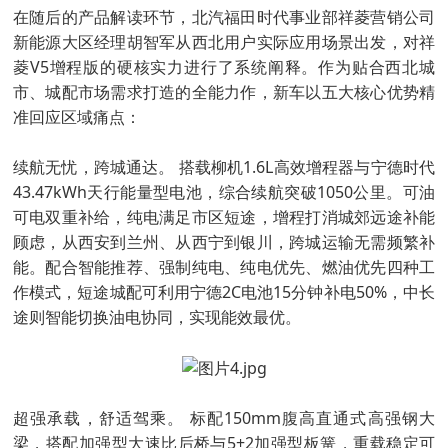
在随后的产品解读环节，北汽福田时代事业部祥菱营销公司
新能源大区经理胡智军从西北用户实际应用场景出发，对祥
菱V5增程版的硬核实力进行了系统阐释。作为贴合西北城
市、城配市场需求打造的全能力作，新车以五大核心优势精
准回应区域痛点：
续航无忧，跨城通达。 搭载柳机1.6L高效增程器与宁德时代
43.47kWh天行能量型电池，综合续航突破1050公里。可油
可电双重补给，纯电满足市区短途，增程打消城郊远途补能
顾虑，从西安到兰州、从西宁到银川，跨城运输无需频繁补
能。配合智能推荐、强制纯电、纯电优先、燃油优先四种工
作模式，短途城配可利用宁德2C电池15分钟补电50%，中长
途则智能切换油电协同，实现能效最优。
超强承载，舒适驾乘。 标配150mm腹高直通式高强钢大
梁，搭配加强型大速比后桥与5+2加强型板簧，重载稳定可