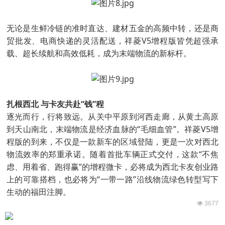
无论是生鲜冷链的准时直达、建材五金的高频中转，还是商
贸批发、电商快递的灵活配送，祥菱V5增程版皆凭超强承
载、超长续航和高效低耗，成为末端物流的新标杆。
扎根西北 与卡友共赴“钱”程
逐光而行，行将致远。从关中平原到河西走廊，从黄土高原
到天山南北，末端物流是经济血脉的“毛细血管”。祥菱V5增
程版的到来，不仅是一款新车的区域登陆，更是一次对西北
物流效率的郑重承诺。随着首批车辆正式交付，这款“不焦
虑、用着省、跑得赢”的增程微卡，必将成为西北卡友创业路
上的可靠搭档，也必将为“一带一路”沿线物流绿色转型写下
生动的福田注脚。
3677