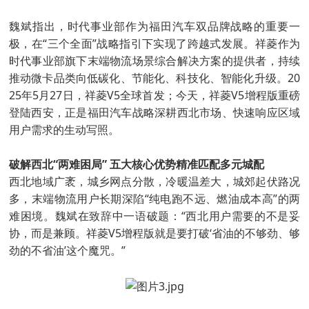
魏斌指出，时代事业部作为福田汽车双品牌战略的重要一
极，在“三个全面”战略指引下实现了跨越式发展。祥菱作为
时代事业部旗下末端物流场景综合解决方案的提供者，持续
推动微卡品类向低碳化、节能化、科技化、智能化升级。20
25年5月27日，祥菱V5全球首发；今天，祥菱V5增程版重磅
登陆西安，正是福田汽车战略深耕西北市场、快速响应区域
用户需求的生动写照。
破解西北“两难困局” 五大核心优势精准匹配多元城配
西北地域广袤，城乡网点分散，冷暖温差大，城郊起伏路况
多，末端物流用户长期深陷“纯电跑不远、燃油成本高”的两
难困境。魏斌在致辞中一语破题：“西北用户需要的不是妥
协，而是兼顾。祥菱V5增程版就是要打破‘省油的不够劲、够
劲的不省油’这个魔咒。”