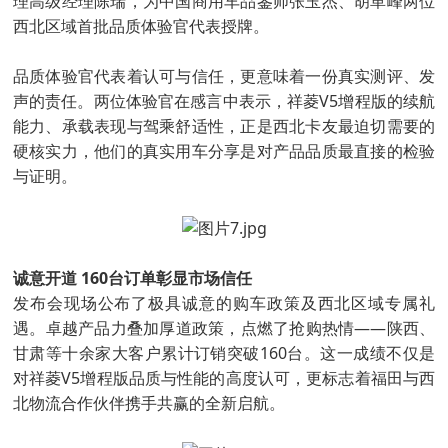
理高级经理陈瑞，为中国商用车品鉴师张玉杰、胡革峰两位
西北区域首批品质体验官代表授牌。
品质体验官代表着认可与信任，更意味着一份真实测评、发
声的责任。两位体验官在感言中表示，祥菱V5增程版的续航
能力、承载表现与驾乘舒适性，正是西北卡友最迫切需要的
硬核实力，他们的真实用车分享是对产品品质最直接的检验
与证明。
诚意开道 160台订单彰显市场信任
发布会现场公布了极具诚意的购车政策及西北区域专属礼
遇。卓越产品力叠加厚道政策，点燃了抢购热情——陕西、
甘肃等十余家大客户累计订销突破160台。这一成绩不仅是
对祥菱V5增程版品质与性能的高度认可，更标志着福田与西
北物流合作伙伴携手共赢的全新启航。