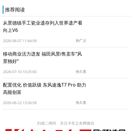
推荐阅读
从景德镇手工瓷业遗存列入世界遗产看
向上V6
2026-08-07 11:44:58
孙广义
移动商业活力迸发 福田风景i售卖车“风
景独好”
2026-07-10 10:25:00
张久英
配置优化 价值跃级 东风途逸T7 Pro 助力
高能创富
2026-06-22 13:26:58
张久英
扫描二维码 关注卡车之友网微信