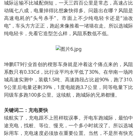
城际运输不比城配倒短，一天三四百公里是常态，高速占比
动辄七八成，电量掉得比想象快得多。问题出在哪？风阻是
高速电耗的“头号杀手”。市面上不少纯电轻卡还是“油改
电”，车头方方正正，跑起来像推着一堵墙在走。所以选城际
纯电轻卡，先看它造型怎么样，风阻系数低不低。
坤鹏ET9行业首创的楔形车身就是冲着这个痛点来的，风阻
系数只有0.33Cd，比行业平均水平低了30%。在华南一场跨
城高速实测中，装载1.5吨、高速路段占比超90%，跑了310.
9公里后电量还剩39%，1度电能跑3.7公里，同等电量下比
同级车多跑100多公里。这续航，跑城际的兄弟都懂。
关键词二：充电要快
续航实了，充电跟不上照样耽误事。开电车跑城际，最怕中
途充电，找桩、等位、慢充，一个多小时就没了。所以选城
际用车，充电速度必须放在重要位置。当然，不是所有快充