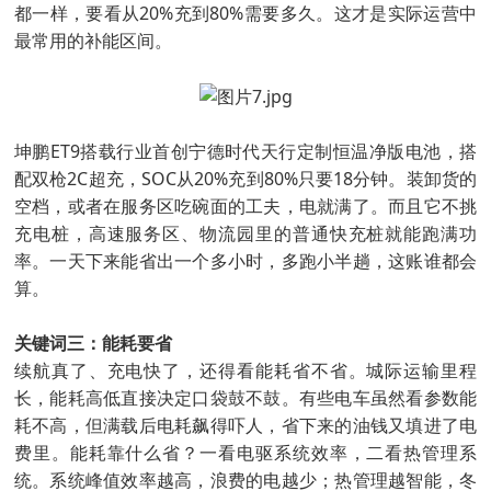
都一样，要看从20%充到80%需要多久。这才是实际运营中
最常用的补能区间。
坤鹏ET9搭载行业首创宁德时代天行定制恒温净版电池，搭
配双枪2C超充，SOC从20%充到80%只要18分钟。装卸货的
空档，或者在服务区吃碗面的工夫，电就满了。而且它不挑
充电桩，高速服务区、物流园里的普通快充桩就能跑满功
率。一天下来能省出一个多小时，多跑小半趟，这账谁都会
算。
关键词三：能耗要省
续航真了、充电快了，还得看能耗省不省。城际运输里程
长，能耗高低直接决定口袋鼓不鼓。有些电车虽然看参数能
耗不高，但满载后电耗飙得吓人，省下来的油钱又填进了电
费里。能耗靠什么省？一看电驱系统效率，二看热管理系
统。系统峰值效率越高，浪费的电越少；热管理越智能，冬