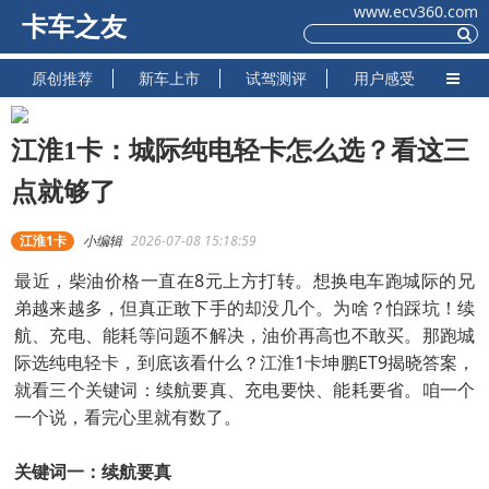
www.ecv360.com
卡车之友
原创推荐
新车上市
试驾测评
用户感受
江淮1卡：城际纯电轻卡怎么选？看这三
点就够了
江淮1卡
小编辑
2026-07-08 15:18:59
最近，柴油价格一直在8元上方打转。想换电车跑城际的兄
弟越来越多，但真正敢下手的却没几个。为啥？怕踩坑！续
航、充电、能耗等问题不解决，油价再高也不敢买。那跑城
际选纯电轻卡，到底该看什么？江淮1卡坤鹏ET9揭晓答案，
就看三个关键词：续航要真、充电要快、能耗要省。咱一个
一个说，看完心里就有数了。
关键词一：续航要真