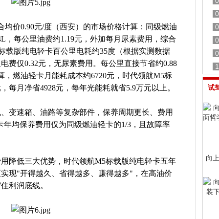
0
0
合均价0.90元/度（西安）的市场价格计算：同级燃油
0
L，每公里油费约1.19元，外加每月尿素费用，综合
0
5标载版纯电轻卡百公里电耗约35度（根据实测数据
0
费仅0.32元，无尿素费用。每公里直接节省约0.88
1
计算，燃油轻卡月能耗成本约6720元，时代领航M5标
，每月净省4928元，每年光能耗就省5.9万元以上。
试
机、变速箱、油路等复杂部件，保养周期更长、费用
卡年均保养费用仅为同级燃油轻卡的1/3，且故障率
向上
用降低三大优势，时代领航M5标载版纯电轻卡五年
正实现"开得越久、省得越多、赚得越多"，在高油价
守住利润底线。