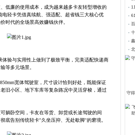
定、低廉的使用成本，成为越来越多卡友转型增收的
纯电轻卡凭借真续航、强适配、超省钱三大核心优
6
油价时代的全场景高效赚钱伙伴。
鑫
乘体验与实用性上做到了极致平衡，完美适配快递商
运输等多元场景。
850mm宽体驾驶室，尺寸设计恰到好处，既能保证
、老旧小区、地下车库等复杂路况中灵活穿梭，通过
守得
大可躺卧空间，卡友在等货、卸货或长途驾驶的间
彻底告别传统轻卡"久坐压抑、无处歇脚"的窘境。