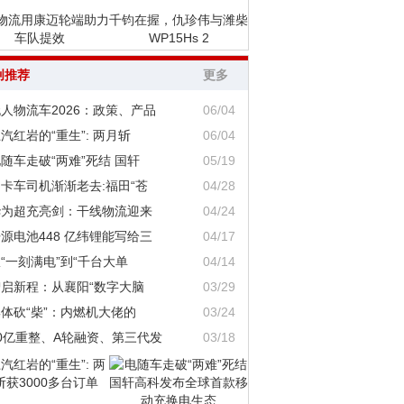
物流用康迈轮端助力
千钧在握，仇珍伟与潍柴
车队提效
WP15Hs 2
创推荐
更多
人物流车2026：政策、产品
06/04
汽红岩的“重生”: 两月斩
06/04
随车走破“两难”死结 国轩
05/19
卡车司机渐渐老去:福田“苍
04/28
华为超充亮剑：干线物流迎来
04/24
源电池448 亿纬锂能写给三
04/17
“一刻满电”到“千台大单
04/14
智启新程：从襄阳“数字大脑
03/29
体砍“柴”：内燃机大佬的
03/24
0亿重整、A轮融资、第三代发
03/18