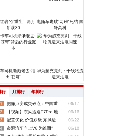
红岩的“重生”: 两月
电随车走破“两难”死结 国
斩获30
轩高科
车司机渐渐老去:福
华为超充亮剑：干线物流
田“苍穹”
迎来油电
排行
月排行
年排行
1
把痛点变成突破点：中国重
06/17
2
【视频】东风途逸T7Pro 地
06/16
3
配置优化 价值跃级 东风途
06/22
4
鑫源汽车向上V6 为谁而“
06/18