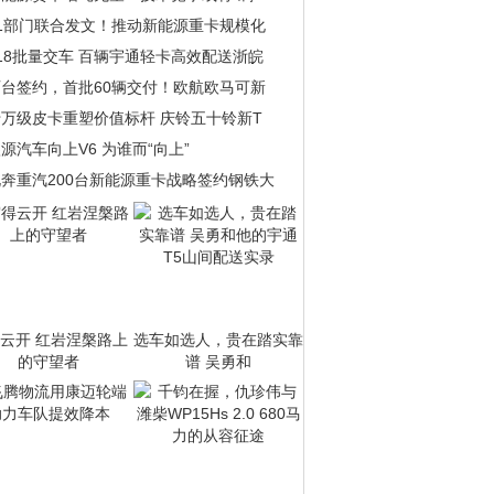
11部门联合发文！推动新能源重卡规模化
18批量交车 百辆宇通轻卡高效配送浙皖
百台签约，首批60辆交付！欧航欧马可新
十万级皮卡重塑价值标杆 庆铃五十铃新T
源汽车向上V6 为谁而“向上”
北奔重汽200台新能源重卡战略签约钢铁大
云开 红岩涅槃路上
选车如选人，贵在踏实靠
的守望者
谱 吴勇和