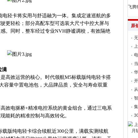
飞腾
纯电轻卡将实用与舒适融为一体。集成定速巡航的多
驾驶更轻松；部分高配车型可选装大尺寸中控大屏与
原
感。同时，整车经过专业NVH静谧调校，有效隔绝
无
上
电
当
拉满
是高效运营的核心。时代领航M5标载版纯电轻卡搭
开
kWh大容量中置电池包，大品牌品质，安全与寿命双重
从
集
高效电驱桥+精准电控系统的黄金组合，通过三电系
3
实现能耗的精准控制与高效转化。
标载版纯电轻卡综合续航近300公里，满载实测续航