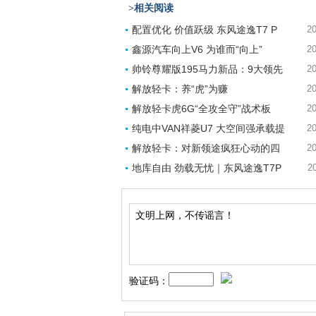
>相关阅读
配置优化 价值跃级 东风途逸T7 P
20
鑫源汽车向上V6 为谁而“向上”
20
帅铃尊耀版195马力新品：9大领先
20
解放轻卡：养“虎”为赚
20
解放轻卡虎6G“全攻全守”战术板
20
纯电中VAN祥菱U7 大空间强承载提
20
解放轻卡：对新领途疯狂心动的四
20
地库自由 劲载无忧｜东风途逸T7P
2
验证码：