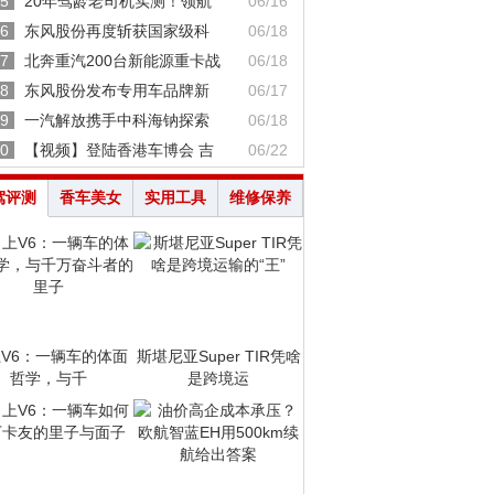
5
20年驾龄老司机实测！领航
06/16
6
东风股份再度斩获国家级科
06/18
7
北奔重汽200台新能源重卡战
06/18
8
东风股份发布专用车品牌新
06/17
9
一汽解放携手中科海钠探索
06/18
0
【视频】登陆香港车博会 吉
06/22
驾评测
香车美女
实用工具
维修保养
V6：一辆车的体面
斯堪尼亚Super TIR凭啥
哲学，与千
是跨境运