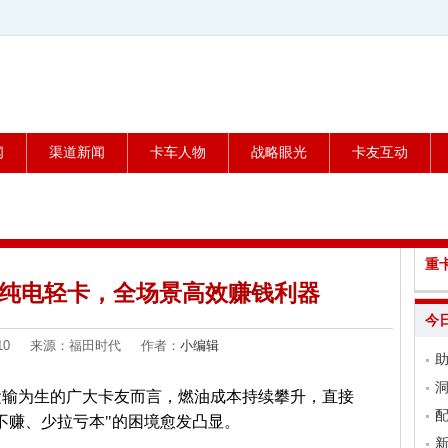
闻
渠道新闻
卡车人物
战略眼光
卡友互动
重
版纯电轻卡，全场景高效赚钱利器
今
04-10 来源：福田时代 作者：
小编辑
洞
运输为生的广大卡友而言，燃油成本持续攀升，直接
配
不赚、少拉亏本"的困境愈发凸显。