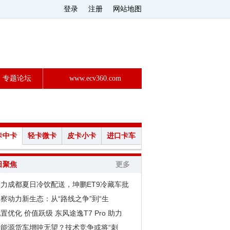
登录
注册
网站地图
专题论坛
www.ecv360.com
卡中卡
轻卡微卡
皮卡小卡
进口卡车
日聚焦
更多
助力成都夏日冷饮配送，坤鹏ET9冷藏车批
察动力新生态：从“路线之争”到“生
置优化 价值跃级 东风途逸T7 Pro 助力
新能源货车增吨无望？技术竞争或将“刺