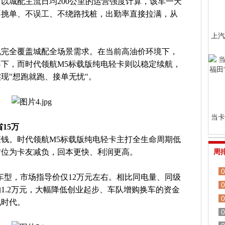
里。以城配主流日均200公里的运营强度计算，该车一天
不挑单、不误工、不绕路找桩，出勤率直接拉满，从
。
上汽
现完全覆盖城配全场景需求。在当前高油价环境下，
下，而时代领航M5标载版纯电轻卡则以稳定续航，
现"想跑就跑、接单无忧"。
当卡
15万
钱。时代领航M5标载版纯电轻卡主打全生命周期低
方位为卡友减负，回本更快、利润更高。
周
0
车型，市场指导价仅12万元左右。相比同电量、同级
0
1.2万元，大幅降低创业起步、车队增购换车的资金
0
化时代。
0