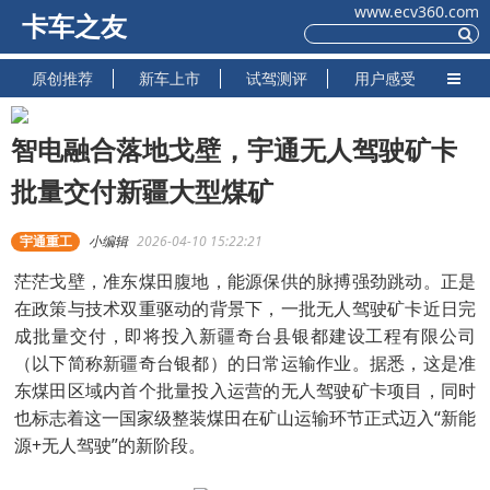
www.ecv360.com
卡车之友
原创推荐
新车上市
试驾测评
用户感受
智电融合落地戈壁，宇通无人驾驶矿卡
批量交付新疆大型煤矿
宇通重工
小编辑
2026-04-10 15:22:21
茫茫戈壁，准东煤田腹地，能源保供的脉搏强劲跳动。正是
在政策与技术双重驱动的背景下，一批无人驾驶矿卡近日完
成批量交付，即将投入新疆奇台县银都建设工程有限公司
（以下简称新疆奇台银都）的日常运输作业。据悉，这是准
东煤田区域内首个批量投入运营的无人驾驶矿卡项目，同时
也标志着这一国家级整装煤田在矿山运输环节正式迈入“新能
源+无人驾驶”的新阶段。