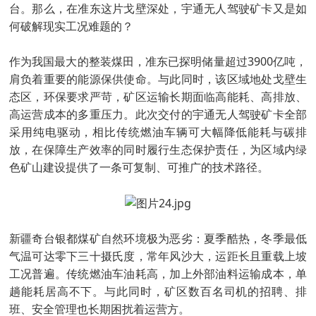
台。那么，在准东这片戈壁深处，宇通无人驾驶矿卡又是如
何破解现实工况难题的？
作为我国最大的整装煤田，准东已探明储量超过3900亿吨，
肩负着重要的能源保供使命。与此同时，该区域地处戈壁生
态区，环保要求严苛，矿区运输长期面临高能耗、高排放、
高运营成本的多重压力。此次交付的宇通无人驾驶矿卡全部
采用纯电驱动，相比传统燃油车辆可大幅降低能耗与碳排
放，在保障生产效率的同时履行生态保护责任，为区域内绿
色矿山建设提供了一条可复制、可推广的技术路径。
新疆奇台银都煤矿自然环境极为恶劣：夏季酷热，冬季最低
气温可达零下三十摄氏度，常年风沙大，运距长且重载上坡
工况普遍。传统燃油车油耗高，加上外部油料运输成本，单
趟能耗居高不下。与此同时，矿区数百名司机的招聘、排
班、安全管理也长期困扰着运营方。