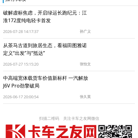
破解虚标焦虑，开启绿运长跑纪元：江
淮172度纯电轻卡首发
2026-07-28 14:17:37
孙广义
从茶马古道到旅居生态，看福田图雅诺
定义“出发”与“抵达”
2026-07-27 15:15:20
张怡文
中高端宽体载货车价值新标杆 一汽解放
J6V Pro劲擎破局
2026-06-17 20:00:54
张久英
扫描二维码 关注卡车之友网微信