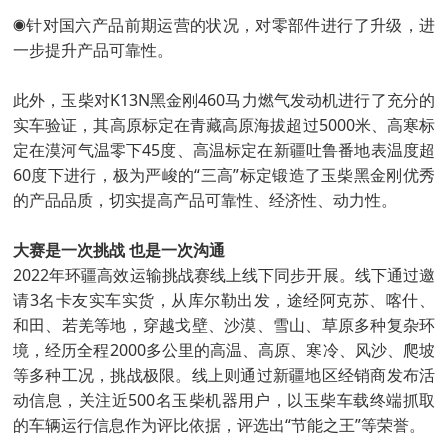
◉针对国六产品前期运营的状况，对零部件进行了升级，进
一步提升产品可靠性。
此外，玉柴对K13N黑金刚460马力燃气发动机进行了充分的
实车验证，其高原标定在青藏高原海拔超过5000米、高寒标
定在漠河气温零下45度、高温标定在新疆吐鲁番地表温度超
60度下进行，极为严峻的“三高”标定锻造了玉柴黑金刚优秀
的产品品质，切实提高产品可靠性、经济性、动力性。
大赛是一次挑战 也是一次沟通
2022年环疆高效运输挑战赛线上线下同步开展。线下通过邀
请3名卡友实车实货，从库尔勒出发，途经阿克苏、喀什、
和田、若羌等地，穿越戈壁、沙漠、雪山、草原多种复杂环
境，经历全程2000多公里的高温、高原、寒冷、风沙、爬坡
等多种工况，挑战极限。线上则通过新疆地区经销商发布活
动信息，关注近500名玉柴机器用户，以玉柴车载终端抓取
的车辆运行信息作为评比依据，评选出“节能之王”等荣誉。