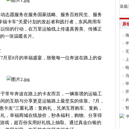
装载
推动志愿服务在服务国家战略、服务百姓民生、服务
幸福卡车”关爱计划的发起者和践行者，东风商用车
原
之以恒的行动，在万里运输线上传递真善美、传播正
海
益的一张温暖名片。
发
无
7月至8月的幸福盛宴，致敬每一位奔波在路上的奋
上
电
当
开
对于常年奔波在路上的卡友而言，一辆靠谱的运输工
从
间的互助与分享更是运输路上最坚实的依靠。7月，
风惠卡友”三重礼遇：复购礼，兄弟互荐购车、复购，
惠礼，幸福商城在线放价，秒杀福利，购物、分享得
小游戏，超百份实用好礼线上抽取。通过真金白银的