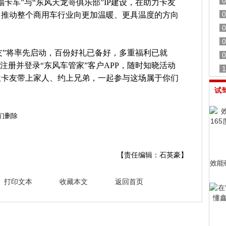
0
卡车”与“东风天龙哥俱乐部”IP建设，在助力卡友
0
，推动整个商用车行业向更加温暖、更具温度的方向
0
0
卡友”将率先启动，百份好礼已备好，多重福利已就
0
注册并登录“东风车管家”客户APP，随时知晓活动
1
位卡友带上家人、约上兄弟，一起参与这场属于你们
试
们删除
【责任编辑：石英豪】
效能
打印文本
收藏本文
返回首页