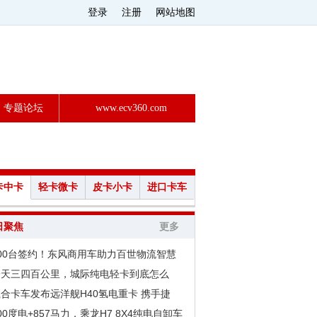
登录
注册
网站地图
专题论坛
www.ecv360.com
卡中卡
轻卡微卡
皮卡小卡
进口卡车
日聚焦
更多
200台签约！东风商用车助力百世物流智慧
一天三四百公里，城际纯电轻卡到底怎么
合卡车发布远洋舰H40氢电重卡 携手捷
00度电+857马力，乘龙H7 8X4纯电自卸车