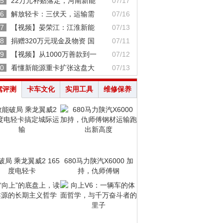
5
22万元补贴落定，河南新能
07/17
6
解放轻卡：三伏天，运输需
07/16
7
【视频】晏荣江：江淮新能
07/13
8
捐赠320万元现金及物资 国
07/11
9
【视频】从1000万善款到一
07/12
0
看懂新能源重卡扩张这盘大
07/13
驾评测
卡车文化
实用工具
维修保养
破局 乘龙翼威2 165
680马力陕汽X6000 加
度电轻卡
持，仇师傅钢