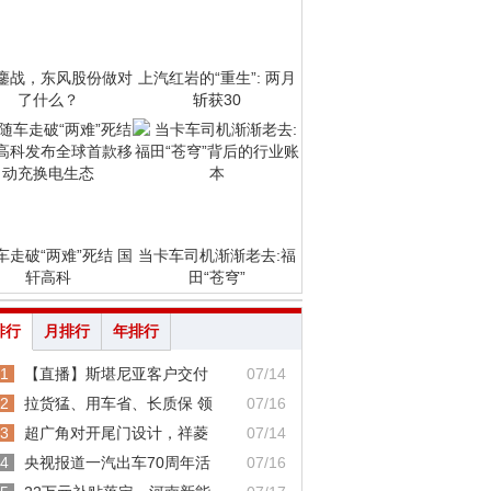
鏖战，东风股份做对
上汽红岩的“重生”: 两月
了什么？
斩获30
车走破“两难”死结 国
当卡车司机渐渐老去:福
轩高科
田“苍穹”
排行
月排行
年排行
1
【直播】斯堪尼亚客户交付
07/14
2
拉货猛、用车省、长质保 领
07/16
3
超广角对开尾门设计，祥菱
07/14
4
央视报道一汽出车70周年活
07/16