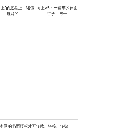
向上”的底盘上，读懂
向上V6：一辆车的体面
鑫源的
哲学，与千
得本网的书面授权才可转载、链接、转贴