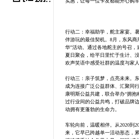
实惠，让每一位卡友都能开心购
行动二：幸福助学，舵主家宴。
伴游玩的最佳契机。8月，东风商
华”活动。通过各地舵主的号召，
夏日聚会，给平日里忙于生计、
欢声笑语中感受社群的温度与家
行动三：亲子筑梦，点亮未来。
成为连接广泛公益群体、汇聚同行
康明斯公益共建，联合举办“拥抱科技 点
过行业间的公益共鸣，打破品牌
动拥有更蓬勃的生命力。
车轮向前，温暖相伴。从2020到2
来，它早已跨越单一活动形态，