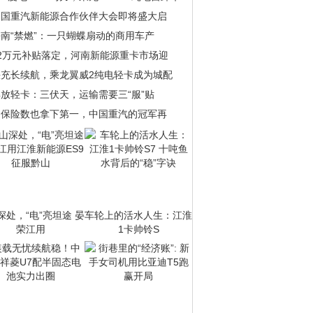
中国重汽新能源合作伙伴大会即将盛大启
南“禁燃”：一只蝴蝶扇动的商用车产
22万元补贴落定，河南新能源重卡市场迎
快充长续航，乘龙翼威2纯电轻卡成为城配
放轻卡：三伏天，运输需要三“服”贴
当保险数也拿下第一，中国重汽的冠军再
深处，“电”亮坦途 晏
车轮上的活水人生：江淮
荣江用
1卡帅铃S