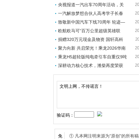
央视报道一汽出车70周年活动，关
20
一汽解放梦想合伙人高考学子长春
20
致敬新中国汽车下线70周年 轮迹—
20
欧航欧马可“百万公里超级英雄联
20
捐赠320万元现金及物资 国轩高科
2
聚力向新 共启荣光！乘龙2026华南
20
乘龙H5超轻版纯电牵引车自重仅9吨
20
深耕动力核心技术，潍柴再度荣获
20
验证码：
① 凡本网注明来源为"原创"的所
免