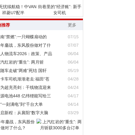
无忧续航稳！中VAN
街巷里的“经济账”: 新手
祥菱U7配半
女司机
创推荐
更多
南“禁燃”:一只蝴蝶扇动的
07/15
半年鏖战，东风股份做对了什
07/07
人物流车2026：政策、产品
06/04
汽红岩的“重生”: 两月斩
06/04
随车走破“两难”死结 国轩
05/19
卡车司机渐渐老去:福田“苍
04/28
华为超充亮剑：干线物流迎来
04/24
源电池448 亿纬锂能写给三
04/17
“一刻满电”到“千台大单
04/14
智启新程：从襄阳“数字大脑
03/29