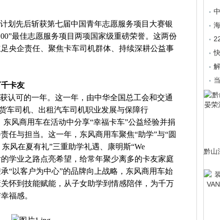
爱计划先后斩获第七届中国青年志愿服务项目大赛银
海
个100”最佳志愿服务项目两项国家级重磅荣誉。这两份
立足央企责任、聚焦卡车司机群体、持续深耕公益事
解
万千卡友
划收获认可的一年。这一年，由中华全国总工会和交通
途·货车司机、出租汽车司机职业发展与保障行
，东风商用车在活动中分享“幸福卡车”公益经验并捐
责任与担当。这一年，东风商用车聚焦“助学”与“圆
 东风在夏有礼”三重助学礼遇、康明斯“We
黔山
卡友子女的学业之路点亮希望，给常年聚少离多的卡友家庭
承“以客户为中心”的品牌向上战略，东风商用车始
康关怀到技能赋能，从子女助学到情感陪伴，为千万
与幸福感。