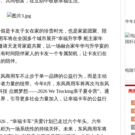
车、共同创富，在互助中收获幸福生活。
半年
暑假是卡友子女在家的珍贵时光，也是家庭团聚、陪
用车将在全国多个城市展开“幸福升学季 舵主家年
邀请天龙哥家庭共聚，以一场融合家年华与升学宴的
没有时间陪伴家人的卡友一个专属契机，让卡友们在
人的陪伴。
电随
东风商用车不止步于单一品牌的公益行为，而是主动
者力量的纽带。今年8月，东风商用车将再次与东风
燃梦想——2026 We Trucking亲子夏令营”。通
周
边界，引导更多社会力量加入，让幸福卡车的公益行
0
0
0
026，“幸福卡车”关爱计划已走过六个年头。六年
0
累积为一场系统性的持续关怀。未来，东风商用车将