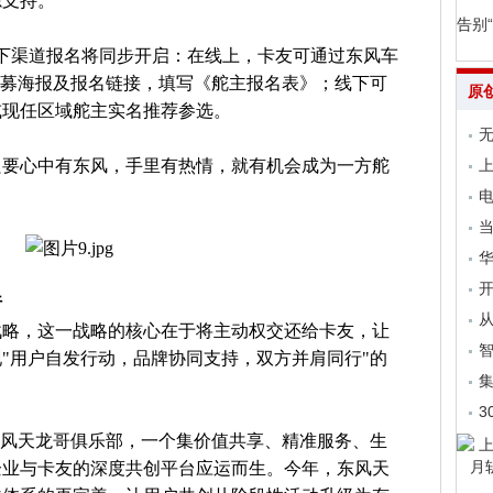
源支持。
告别
、线下渠道报名将同步开启：在线上，卡友可通过东风车
招募海报及报名链接，填写《舵主报名表》；线下可
原
或现任区域舵主实名推荐参选。
无
只要心中有东风，手里有热情，就有机会成为一方舵
上
电
当
开
行
从
战略，这一战略的核心在于将主动权交还给卡友，让
"用户自发行动，品牌协同支持，双方并肩同行"的
集
3
为东风天龙哥俱乐部，一个集价值共享、精准服务、生
企业与卡友的深度共创平台应运而生。今年，东风天