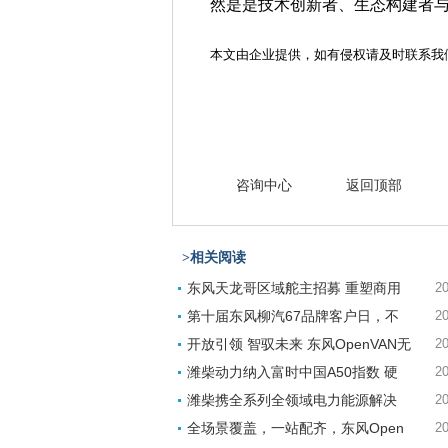
然是是技术创新者、生态构建者
本文由企业提供，如有侵权请及时联系我
咨询中心
返回顶部
>相关阅读
东风天龙哥区域舵主招募 重塑商用
20
第十届东风柳汽67品牌客户日，不
20
开放引领 智驭未来 东风OpenVAN无
20
潍柴动力纳入富时中国A50指数 硬
20
潍柴携全系列全领域电力能源解决
20
全场景覆盖，一站配齐，东风Open
20