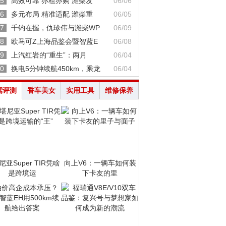
5
高效可靠 亦租亦购 潍柴发
06/06
6
多元布局 精准适配 潍柴重
06/05
7
千钧在握，仇珍伟与潍柴WP
06/09
8
欧马可Z上海品鉴会暨智蓝E
06/08
9
上汽红岩的“重生”：两月
06/04
0
换电5分钟续航450km，乘龙
06/04
驾评测
香车美女
实用工具
维修保养
亚Super TIR凭啥
向上V6：一辆车如何装
是跨境运
下卡友的里