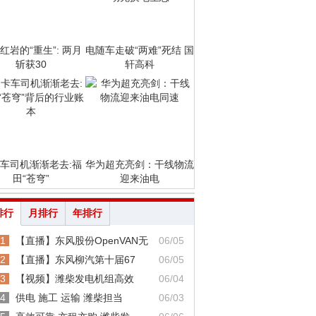
红岩的“重生”: 两月
电随车走破“两难”死结 国
斩获30
轩高科
车司机渐渐老去:福
华为超充亮剑：干线物流
田“苍穹”
迎来油电
排行
月排行
年排行
1
【直播】东风股份OpenVAN无
06/05
2
【直播】东风柳汽第十届67
06/05
3
【视频】潍柴发电机组高效
06/04
4
供电 施工 运输 潍柴担当
06/03