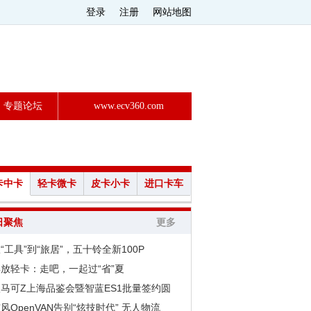
登录
注册
网站地图
专题论坛
www.ecv360.com
卡中卡
轻卡微卡
皮卡小卡
进口卡车
日聚焦
更多
“工具”到“旅居”，五十铃全新100P
放轻卡：走吧，一起过“省”夏
马可Z上海品鉴会暨智蓝ES1批量签约圆
风OpenVAN告别“炫技时代” 无人物流