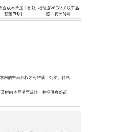
高企成本承压？欧航
福瑞通V8E/V10双车品
智蓝EH用
鉴：复兴号与
得本网的书面授权才可转载、链接、转贴
请及时向本网书面反馈，并提供身份证