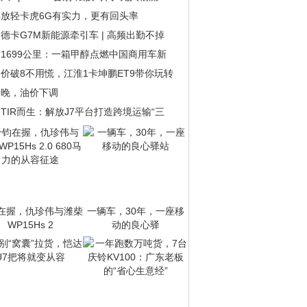
解放轻卡虎6G有实力，更有回头率
德卡G7M新能源牵引车 | 高频出勤不掉
1699公里：一箱甲醇点燃中国商用车新
价破8不用慌，江淮1卡坤鹏ET9带你玩转
今晚，油价下调
TIR而生：解放J7平台打造跨境运输“三
在握，仇珍伟与潍柴
一辆车，30年，一座移
WP15Hs 2
动的良心驿