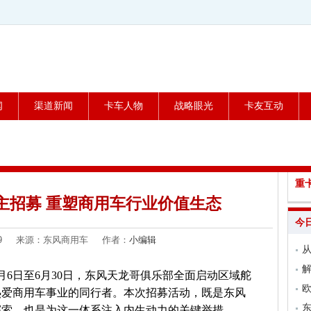
闻
渠道新闻
卡车人物
战略眼光
卡友互动
重
主招募 重塑商用车行业价值生态
今
6-09 来源：东风商用车 作者：
小编辑
从
解
月6日至6月30日，东风天龙哥俱乐部全面启动区域舵
欧
热爱商用车事业的同行者。本次招募活动，既是东风
东
探索，也是为这一体系注入内生动力的关键举措。