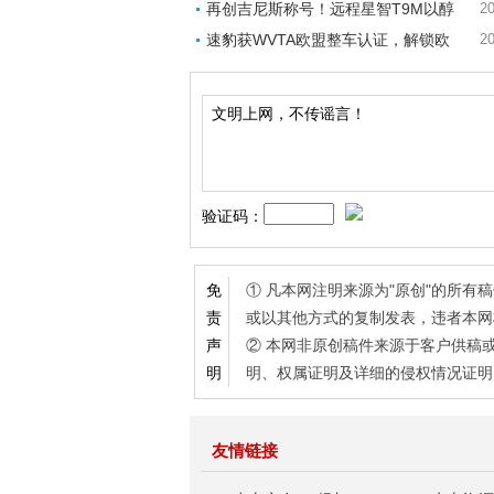
再创吉尼斯称号！远程星智T9M以醇
20
速豹获WVTA欧盟整车认证，解锁欧
20
验证码：
① 凡本网注明来源为"原创"的所
免
或以其他方式的复制发表，违者本网
责
② 本网非原创稿件来源于客户供稿
声
明、权属证明及详细的侵权情况证明
明
友情链接