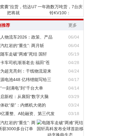
“窝囊”拉货，恺达U7
一年跑数万吨货，7台庆
把将就
铃KV100：
创推荐
更多
人物流车2026：政策、产品
06/04
汽红岩的“重生”: 两月斩
06/04
随车走破“两难”死结 国轩
05/19
卡车司机渐渐老去:福田“苍
04/28
华为超充亮剑：干线物流迎来
04/24
源电池448 亿纬锂能写给三
04/17
“一刻满电”到“千台大单
04/14
智启新程：从襄阳“数字大脑
03/29
体砍“柴”：内燃机大佬的
03/24
0亿重整、A轮融资、第三代发
03/18