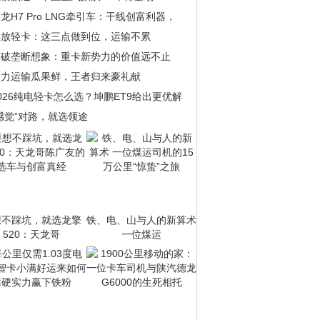
龙H7 Pro LNG牵引车：干线创富利器，
解放轻卡：这三点做到位，运输不累
打破垄断想象：重卡新势力的价值远不止
助力运输瓜果鲜，王者归来豪礼献
026纯电轻卡怎么选？坤鹏ET9给出更优解
感觉”对路，就选领途
想不踩坑，就选龙擎
铁、电、山与人的新算术
520：天龙哥
一位煤运