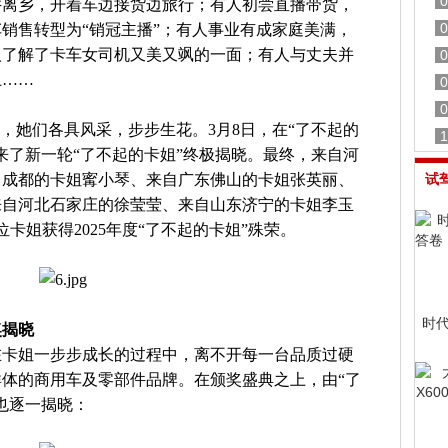
0
井离乡，开着车边接货边旅行；有人初尝直播带货，
0
销售转型为“销冠主播”；有人事业有成家庭美满，
人了解了卡车女司机又美又飒的一面；有人与丈夫并
0
上……
0
0
表，她们各具风采，步步生花。3月8日，在“了不起的
1
来了新一轮“了不起的卡姐”终极揭晓。最终，来自河
川成都的卡姐寗小琴、来自广东佛山的卡姐张英丽、
试
来自河北石家庄的徐莹莹、来自山东济宁的卡姐李玉
卡姐获得2025年度“了不起的卡姐”殊荣。
时
奖揭晓
在卡姐一步步成长的过程中，离不开每一台品质过硬
体的商用车及零部件品牌。在颁奖盛典之上，由“了
也逐一揭晓：