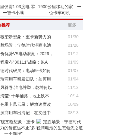
里仅需1.03度电 零
1900公里移动的家：一
一智卡小满
位卡车司机
创推荐
更多
打破垄断想象：重卡新势力的
01/30
定胜场景：宁德时代轻商电池
01/28
价优势VS电动浪潮：2026，
01/12
程发布“30111”战略：以A
01/09
宁德时代破局：电动轻卡如何
01/07
奇瑞商用车研发团队：如何用
01/04
东风答卷:油电并举，乾坤何以
11/12
海莹: 十年铺路，地上铁不
10/14
绿色重卡风云录：解放速度改
10/09
鑫源商用车出海记：在夹缝中
08/13