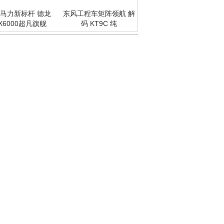
马力新标杆 德龙
东风工程车矩阵领航 解
X6000超凡旗舰
码 KT9C 纯