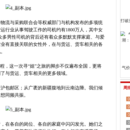
打破
国物流与采购联合会等权威部门与机构发布的多项统
货运行业从事驾驶工作的司机约有1800万人，其中女
，在众多男性司机的背后还有着众多默默支撑家庭、与爱
行业有直接关联的女性外，在与货运、货车相关的各
见。
度启程，这一次寻“姐”之旅的脚步不仅遍布全国，更将
气价
到了与货运、货车相关的更多领域。
浙沪包邮区；从广袤的新疆腹地到云南边陲。我们倾
周
梦想同频共振。
0
0
0
0
情，在各自的岗位、各自的家庭中闪闪发光。她们之