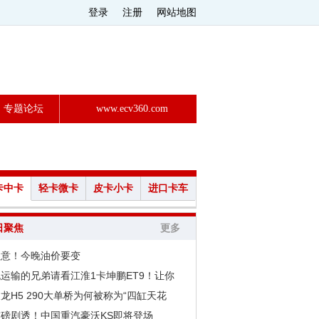
登录
注册
网站地图
专题论坛
www.ecv360.com
卡中卡
轻卡微卡
皮卡小卡
进口卡车
日聚焦
更多
注意！今晚油价要变
运输的兄弟请看江淮1卡坤鹏ET9！让你
龙H5 290大单桥为何被称为“四缸天花
重磅剧透！中国重汽豪沃KS即将登场