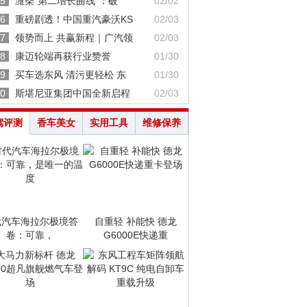
5
潍柴“第二增长曲线”：破
02/02
6
重磅剧透！中国重汽豪沃KS
02/03
7
领势而上 共赢新程｜广汽领
02/03
8
康迈轮端再获行业赞誉
01/30
9
买车选东风 清污更轻松 东
01/30
0
斯堪尼亚集团中国全新启程
02/03
驾评测
香车美女
实用工具
维修保养
代汽车海拉尔极境答
自重轻 补能快 德龙
卷：可靠，
G6000E快递重