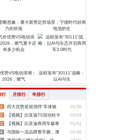
垄断想象：重卡新势
定胜场景：宁德时代轻商
力的价值
电池的生
优势VS电动浪潮：
远程发布“30111”战略：
2026，燃气
以AI与生
排行
月排行
年排行
1
四大优势造就强悍“车体验
01/30
2
【视频】比亚迪T5混动轻卡
02/03
3
【视频】比亚迪商用车极寒
01/31
4
与国际一流品牌掰手腕，潍
01/30