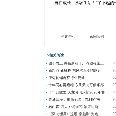
自在成长，从容生活！“了不起的
咨询中心
返回顶部
>相关阅读
领势而上 共赢新程｜广汽领程第二
20
新起点 新征程 东风汽车奏响跃迁
20
康迈轮端再获行业赞誉
20
十年同心再启程 东风天龙哥俱乐部
20
十年归故里 天龙哥俱乐部2026年客
20
奔涌四秩，棋局全球：吉利的“关
20
石内森“四大关键词”引领康明斯
20
《乘龙镖局》这场“穿越剧”为啥
20