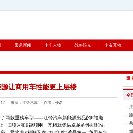
闻
渠道新闻
卡车人物
战略眼光
卡友互动
重
能源让商用车性能更上层楼
今
-12-12 来源：江铃汽车 作者：
佚名
跑
迎来了两款重磅车型——江铃汽车新能源出品的E福顺
乘
上，E顺达和E福顺刚一亮相就凭借卓越的性能和先
。紧接着E福顺又在2024年度“谁是第一”商用车年