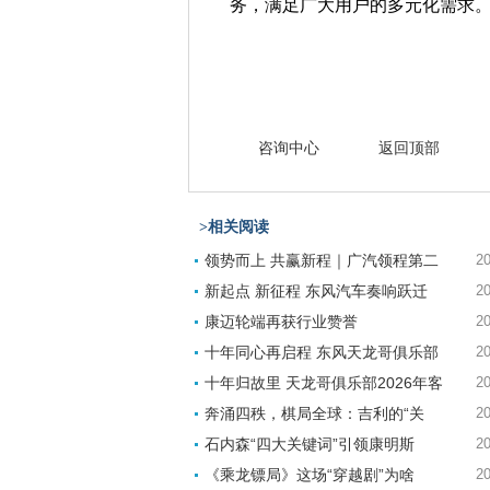
务，满足广大用户的多元化需求
咨询中心
返回顶部
>相关阅读
领势而上 共赢新程｜广汽领程第二
20
新起点 新征程 东风汽车奏响跃迁
20
康迈轮端再获行业赞誉
20
十年同心再启程 东风天龙哥俱乐部
20
十年归故里 天龙哥俱乐部2026年客
20
奔涌四秩，棋局全球：吉利的“关
20
石内森“四大关键词”引领康明斯
20
《乘龙镖局》这场“穿越剧”为啥
20