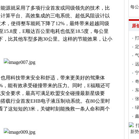
每公
新能源就采用了多项行业首发或同级领先的技术，比
央计算平台、高效集成的三电系统、超低风阻设计以
技术，使得整车能耗下降了12%，最终带来超越同级
原
5.8度，E顺达百公里电耗也低至18.5度，每公里
下，比其他车型多跑30公里。这样的节能效果，让小
。
气
远
，也用科技带来安全和舒适，带来更美好的驾乘体
7%，能有效承受碰撞带来的压力。同时，E福顺还可
电安全要求，最高可满足欧盟安全碰撞最新星级要
张
搭载行业首发EHB电子液压制动系统。在80公里时
看了这短短的3米，关键时刻能挽救一条人命和两个