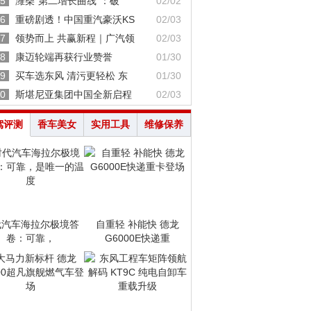
5
潍柴“第二增长曲线”：破
02/02
6
重磅剧透！中国重汽豪沃KS
02/03
7
领势而上 共赢新程｜广汽领
02/03
8
康迈轮端再获行业赞誉
01/30
9
买车选东风 清污更轻松 东
01/30
0
斯堪尼亚集团中国全新启程
02/03
驾评测
香车美女
实用工具
维修保养
代汽车海拉尔极境答
自重轻 补能快 德龙
卷：可靠，
G6000E快递重