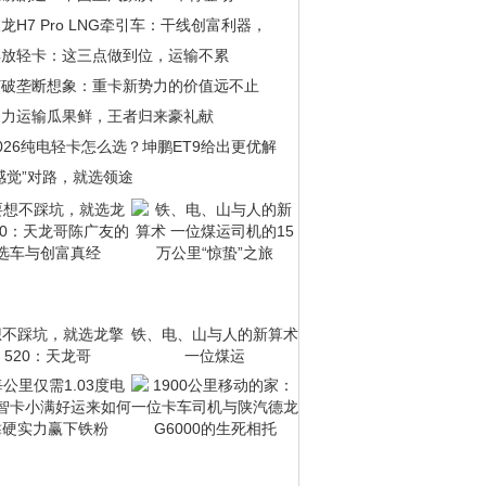
龙H7 Pro LNG牵引车：干线创富利器，
解放轻卡：这三点做到位，运输不累
打破垄断想象：重卡新势力的价值远不止
助力运输瓜果鲜，王者归来豪礼献
026纯电轻卡怎么选？坤鹏ET9给出更优解
感觉”对路，就选领途
想不踩坑，就选龙擎
铁、电、山与人的新算术
520：天龙哥
一位煤运