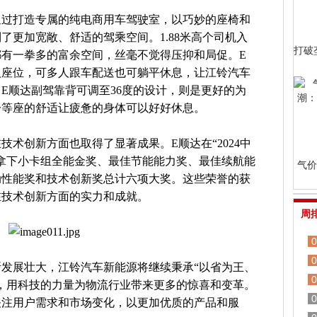
通过打造专属的纯电商用车驾驶室，以巧妙的座椅和
了更加宽敞、舒适的驾乘空间。1.88米高个司机入
打破
有一拳多的富余空间，丝毫不觉得压抑和局促。E
人座位，可多人跟车配送也可躺平休息，让江铃汽车
E顺达副驾靠背可调至36度的设计，则是更好的为
一等座的舒适让疲惫的身体可以好好休息。
术创新方面也取得了显著成果。E顺达在“2024中
拿下小卡组全能金奖、最佳节能能力奖、最佳续航能
气价
动性能奖和技术创新奖总计六项大奖。这些荣誉的获
在技术创新方面的实力和成就。
周
0
0
发展壮大，江铃汽车新能源将继续秉承“以省为王、
0
，用科技的力量为物流行业带来更多的惊喜和变革。
0
关注用户需求和市场变化，以更加优质的产品和服