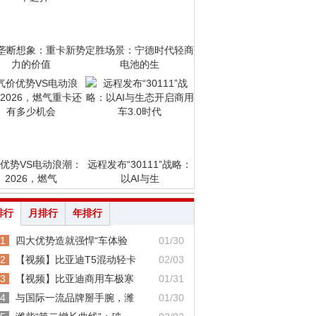
垄断想象：重卡新势
定胜场景：宁德时代轻商
力的价值
电池的生
优势VS电动浪潮：
远程发布“30111”战略：
2026，燃气
以AI与生
排行
月排行
年排行
1
四大优势造就强悍“车体验
01/30
2
【视频】比亚迪T5混动轻卡
02/03
3
【视频】比亚迪商用车极寒
01/31
4
与国际一流品牌掰手腕，潍
01/30