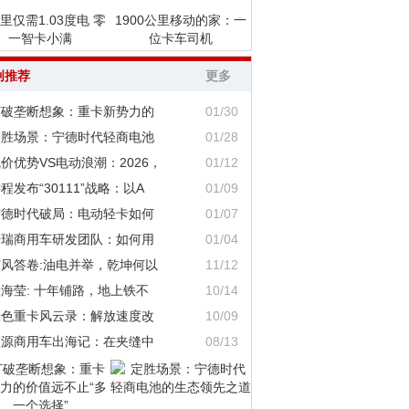
里仅需1.03度电 零
1900公里移动的家：一
一智卡小满
位卡车司机
创推荐
更多
打破垄断想象：重卡新势力的
01/30
定胜场景：宁德时代轻商电池
01/28
价优势VS电动浪潮：2026，
01/12
程发布“30111”战略：以A
01/09
宁德时代破局：电动轻卡如何
01/07
奇瑞商用车研发团队：如何用
01/04
东风答卷:油电并举，乾坤何以
11/12
海莹: 十年铺路，地上铁不
10/14
绿色重卡风云录：解放速度改
10/09
鑫源商用车出海记：在夹缝中
08/13