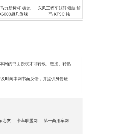
马力新标杆 德龙
东风工程车矩阵领航 解
X6000超凡旗舰
码 KT9C 纯
得本网的书面授权才可转载、链接、转贴
请及时向本网书面反馈，并提供身份证
车之友
卡车联盟网
第一商用车网