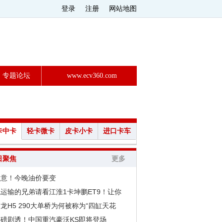
登录
注册
网站地图
专题论坛
www.ecv360.com
卡中卡
轻卡微卡
皮卡小卡
进口卡车
日聚焦
更多
注意！今晚油价要变
运输的兄弟请看江淮1卡坤鹏ET9！让你
龙H5 290大单桥为何被称为“四缸天花
重磅剧透！中国重汽豪沃KS即将登场