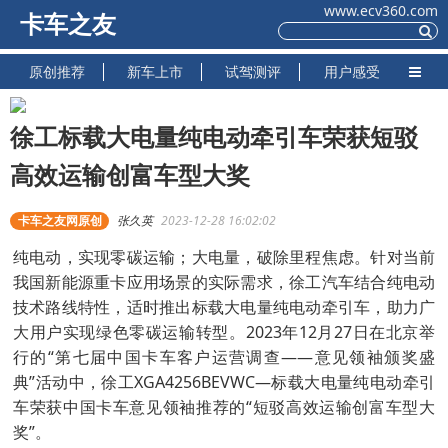
www.ecv360.com
卡车之友
原创推荐
新车上市
试驾测评
用户感受
徐工标载大电量纯电动牵引车荣获短驳
高效运输创富车型大奖
卡车之友网原创
张久英
2023-12-28 16:02:02
纯电动，实现零碳运输；大电量，破除里程焦虑。针对当前
我国新能源重卡应用场景的实际需求，徐工汽车结合纯电动
技术路线特性，适时推出标载大电量纯电动牵引车，助力广
大用户实现绿色零碳运输转型。2023年12月27日在北京举
行的“第七届中国卡车客户运营调查——意见领袖颁奖盛
典”活动中，徐工XGA4256BEVWC—标载大电量纯电动牵引
车荣获中国卡车意见领袖推荐的“短驳高效运输创富车型大
奖”。