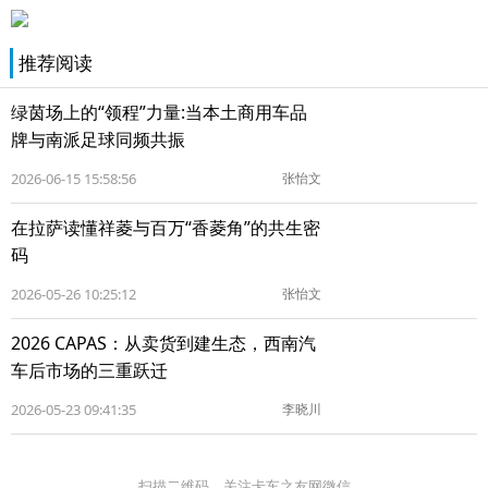
推荐阅读
绿茵场上的“领程”力量:当本土商用车品
牌与南派足球同频共振
2026-06-15 15:58:56
张怡文
在拉萨读懂祥菱与百万“香菱角”的共生密
码
2026-05-26 10:25:12
张怡文
2026 CAPAS：从卖货到建生态，西南汽
车后市场的三重跃迁
2026-05-23 09:41:35
李晓川
扫描二维码 关注卡车之友网微信