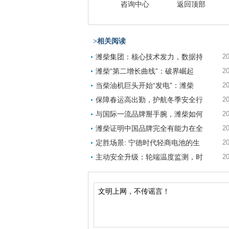
咨询中心
返回顶部
>相关阅读
潍柴集团：核心技术发力，数据持
20
潍柴“第二增长曲线”：破界崛起
20
当柴油机巨头开始“发电”：潍柴
20
保障春运高出勤，护航冬季安全行
20
与国际一流品牌掰手腕，潍柴如何
20
潍柴证明中国品牌完全有能力在全
20
定胜场景: 宁德时代轻商电池的生
20
主动安全升级：轮端温度监测，时
20