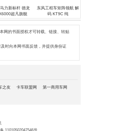
马力新标杆 德龙
东风工程车矩阵领航 解
X6000超凡旗舰
码 KT9C 纯
得本网的书面授权才可转载、链接、转贴
请及时向本网书面反馈，并提供身份证
车之友
卡车联盟网
第一商用车网
航
11010502047546号