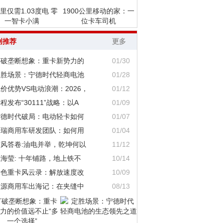
里仅需1.03度电 零
1900公里移动的家：一
一智卡小满
位卡车司机
创推荐
更多
打破垄断想象：重卡新势力的
01/30
定胜场景：宁德时代轻商电池
01/28
价优势VS电动浪潮：2026，
01/12
程发布“30111”战略：以A
01/09
宁德时代破局：电动轻卡如何
01/07
奇瑞商用车研发团队：如何用
01/04
东风答卷:油电并举，乾坤何以
11/12
海莹: 十年铺路，地上铁不
10/14
绿色重卡风云录：解放速度改
10/09
鑫源商用车出海记：在夹缝中
08/13