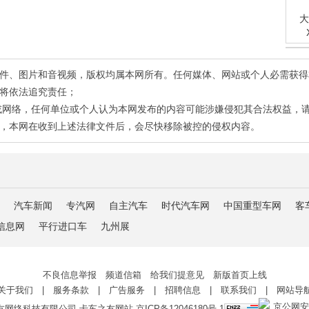
大
有稿件、图片和音视频，版权均属本网所有。任何媒体、网站或个人必需获
将依法追究责任；
或网络，任何单位或个人认为本网发布的内容可能涉嫌侵犯其合法权益，
，本网在收到上述法律文件后，会尽快移除被控的侵权内容。
汽车新闻
专汽网
自主汽车
时代汽车网
中国重型车网
客
信息网
平行进口车
九州展
不良信息举报 频道信箱 给我们提意见 新版首页上线
关于我们
|
服务条款
|
广告服务
|
招聘信息
|
联系我们
|
网站导
京公网安备 
友网络科技有限公司 卡车之友网站
京ICP备12046180号-1