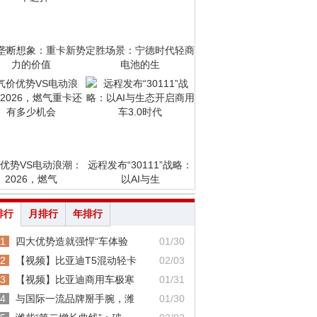
垄断想象：重卡新势
定胜场景：宁德时代轻商
力的价值
电池的生
优势VS电动浪潮：
远程发布“30111”战略：
2026，燃气
以AI与生
排行
月排行
年排行
1
四大优势造就强悍“车体验
01/30
2
【视频】比亚迪T5混动轻卡
02/03
3
【视频】比亚迪商用车极寒
01/31
4
与国际一流品牌掰手腕，潍
01/30