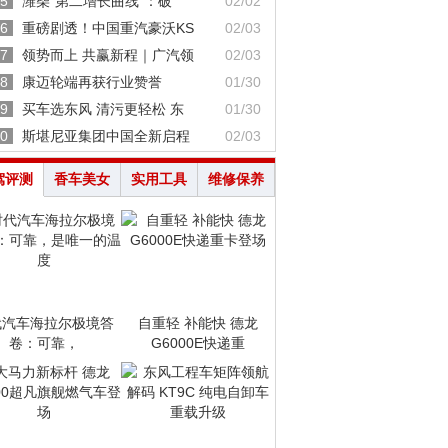
5
潍柴“第二增长曲线”：破
02/02
6
重磅剧透！中国重汽豪沃KS
02/03
7
领势而上 共赢新程｜广汽领
02/03
8
康迈轮端再获行业赞誉
01/30
9
买车选东风 清污更轻松 东
01/30
0
斯堪尼亚集团中国全新启程
02/03
驾评测
香车美女
实用工具
维修保养
代汽车海拉尔极境答
自重轻 补能快 德龙
卷：可靠，
G6000E快递重