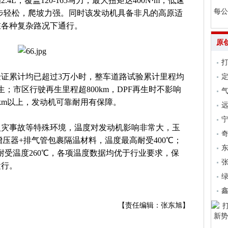
L，覆盖120-165马力，最大扭矩达400N·m，低速
每公
，起步轻松，爬坡力强。同时该发动机具备非凡的高原适
在各种复杂路况下通行。
原
证累计均已超过3万小时，整车道路试验累计里程均
生；市区行驶再生里程超800km，DPF再生时不影响
气
km以上，发动机可靠耐用有保障。
远
火灾事故等特殊环境，温度对发动机影响非常大，玉
；增压器+排气管包裹隔温材料，温度最高耐受400℃；
耐受温度260℃，各项温度数据均优于行业要求，保
张
运行。
【责任编辑：张东旭】