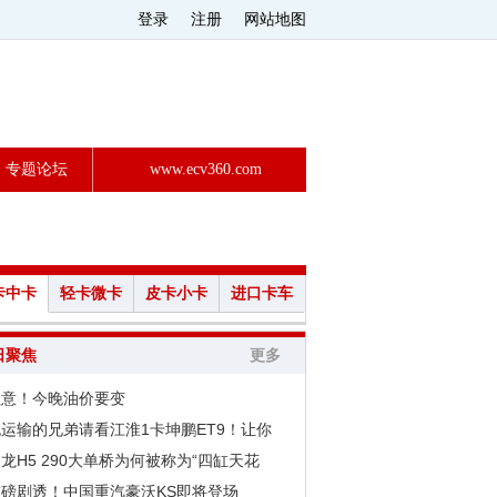
登录
注册
网站地图
专题论坛
www.ecv360.com
卡中卡
轻卡微卡
皮卡小卡
进口卡车
日聚焦
更多
注意！今晚油价要变
运输的兄弟请看江淮1卡坤鹏ET9！让你
龙H5 290大单桥为何被称为“四缸天花
重磅剧透！中国重汽豪沃KS即将登场