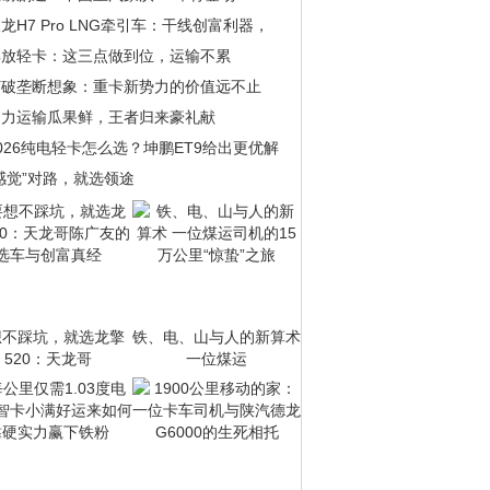
龙H7 Pro LNG牵引车：干线创富利器，
解放轻卡：这三点做到位，运输不累
打破垄断想象：重卡新势力的价值远不止
助力运输瓜果鲜，王者归来豪礼献
026纯电轻卡怎么选？坤鹏ET9给出更优解
感觉”对路，就选领途
想不踩坑，就选龙擎
铁、电、山与人的新算术
520：天龙哥
一位煤运