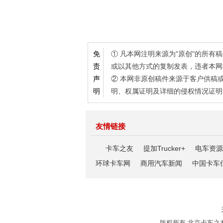
① 凡本网注明来源为"原创"的所
免
或以其他方式的复制发表，违者本网
责
② 本网非原创稿件来源于客户供稿
声
明、权属证明及详细的侵权情况证明
明
友情链接
卡车之友
提加Trucker+
电车资源
环球卡车网
商用汽车新闻
中国卡车
版权所有 北京卡车之