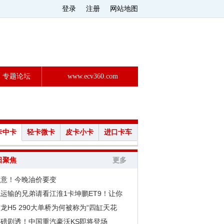
登录
注册
网站地图
专题论坛
www.ecv360.com
卡中卡
轻卡微卡
皮卡小卡
进口卡车
日聚焦
更多
注意！今晚油价要变
运输的兄弟请看江淮1卡坤鹏ET9！让你
龙H5 290大单桥为何被称为“四缸天花
重磅剧透！中国重汽豪沃KS即将登场