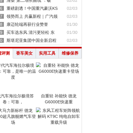
5
潍柴“第二增长曲线”：破
02/02
6
重磅剧透！中国重汽豪沃KS
02/03
7
领势而上 共赢新程｜广汽领
02/03
8
康迈轮端再获行业赞誉
01/30
9
买车选东风 清污更轻松 东
01/30
0
斯堪尼亚集团中国全新启程
02/03
驾评测
香车美女
实用工具
维修保养
代汽车海拉尔极境答
自重轻 补能快 德龙
卷：可靠，
G6000E快递重