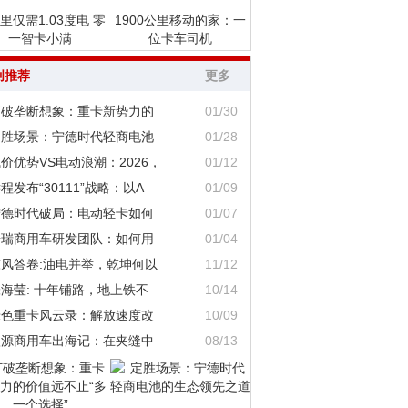
里仅需1.03度电 零
1900公里移动的家：一
一智卡小满
位卡车司机
创推荐
更多
打破垄断想象：重卡新势力的
01/30
定胜场景：宁德时代轻商电池
01/28
价优势VS电动浪潮：2026，
01/12
程发布“30111”战略：以A
01/09
宁德时代破局：电动轻卡如何
01/07
奇瑞商用车研发团队：如何用
01/04
东风答卷:油电并举，乾坤何以
11/12
海莹: 十年铺路，地上铁不
10/14
绿色重卡风云录：解放速度改
10/09
鑫源商用车出海记：在夹缝中
08/13