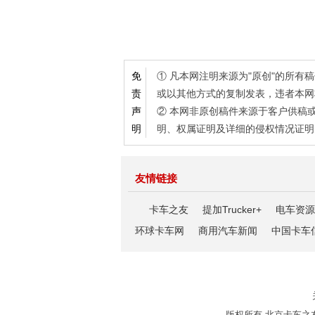
① 凡本网注明来源为"原创"的所
免
或以其他方式的复制发表，违者本网
责
② 本网非原创稿件来源于客户供稿
声
明、权属证明及详细的侵权情况证明
明
友情链接
卡车之友
提加Trucker+
电车资源
环球卡车网
商用汽车新闻
中国卡车
版权所有 北京卡车之