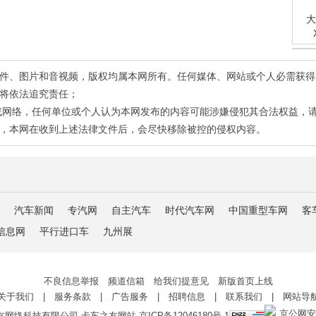
大
有稿件、图片和音视频，版权均属本网所有。任何媒体、网站或个人必需获
将依法追究责任；
或网络，任何单位或个人认为本网发布的内容可能涉嫌侵犯其合法权益，
，本网在收到上述法律文件后，会尽快移除被控的侵权内容。
汽车新闻
专汽网
自主汽车
时代汽车网
中国重型车网
客
信息网
平行进口车
九州展
不良信息举报 频道信箱 给我们提意见 新版首页上线
关于我们
|
服务条款
|
广告服务
|
招聘信息
|
联系我们
|
网站导
京公网安备 
友网络科技有限公司 卡车之友网站
京ICP备12046180号-1