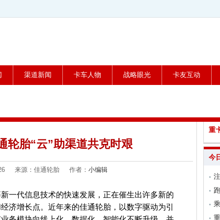
闻
渠道新闻
卡车人物
战略眼光
卡友互动
重
通轮胎“云”助渠道共克时艰
今
04-26 来源：佳通轮胎 作者：
小编辑
跑
等新一代信息技术的快速发展，正在催生出许多新的
乘
和经济增长点。近年来的佳通轮胎，以数字驱动为引
有业务模块向线上化、数据化、智能化不断升级，并