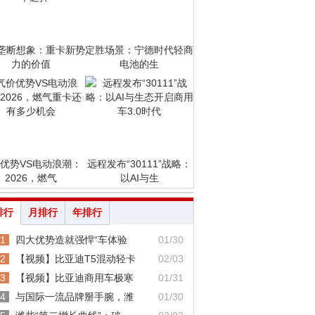
垄断想象：重卡新势
定胜场景：宁德时代轻商
力的价值
电池的生
优势VS电动浪潮：
远程发布“30111”战略：
2026，燃气
以AI与生
排行
月排行
年排行
1
四大优势造就强悍“车体验
01/30
2
【视频】比亚迪T5混动轻卡
02/03
3
【视频】比亚迪商用车极寒
01/31
4
与国际一流品牌掰手腕，潍
01/30