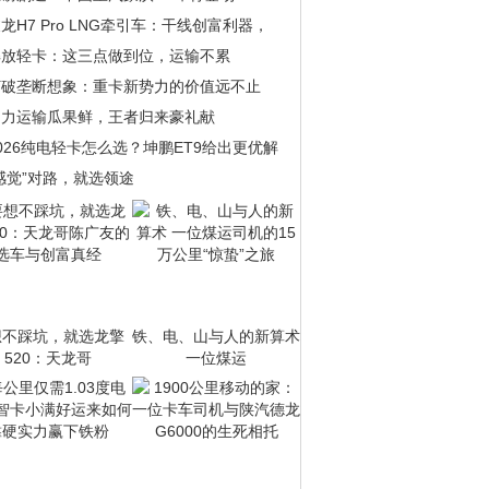
龙H7 Pro LNG牵引车：干线创富利器，
解放轻卡：这三点做到位，运输不累
打破垄断想象：重卡新势力的价值远不止
助力运输瓜果鲜，王者归来豪礼献
026纯电轻卡怎么选？坤鹏ET9给出更优解
感觉”对路，就选领途
想不踩坑，就选龙擎
铁、电、山与人的新算术
520：天龙哥
一位煤运