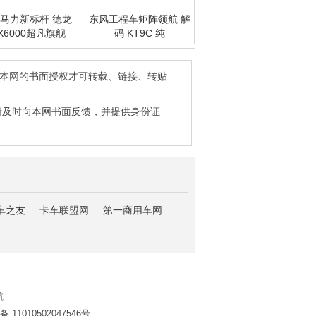
马力新标杆 德龙
东风工程车矩阵领航 解
X6000超凡旗舰
码 KT9C 纯
得本网的书面授权才可转载、链接、转贴
请及时向本网书面反馈，并提供身份证
车之友
卡车联盟网
第一商用车网
航
11010502047546号