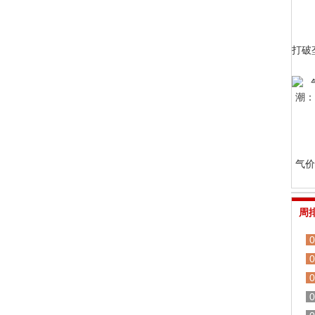
打破
气价
周
0
0
0
0