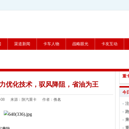
闻
渠道新闻
卡车人物
战略眼光
卡友互动
重
阻力优化技术，驭风降阻，省油为王
今
-04-08 来源：陕汽重卡 作者：
佚名
跑
乘
们删除