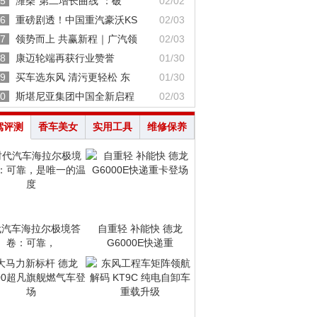
5
潍柴“第二增长曲线”：破
02/02
6
重磅剧透！中国重汽豪沃KS
02/03
7
领势而上 共赢新程｜广汽领
02/03
8
康迈轮端再获行业赞誉
01/30
9
买车选东风 清污更轻松 东
01/30
0
斯堪尼亚集团中国全新启程
02/03
驾评测
香车美女
实用工具
维修保养
代汽车海拉尔极境答
自重轻 补能快 德龙
卷：可靠，
G6000E快递重