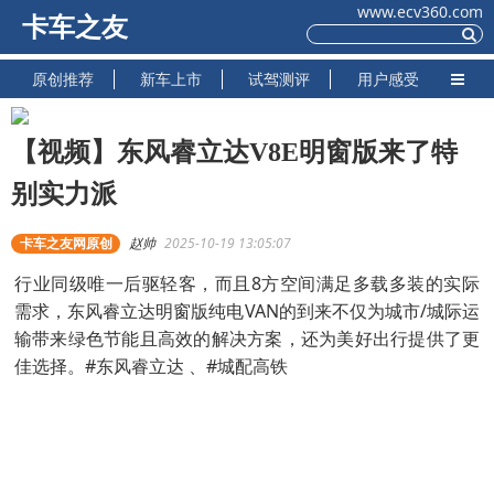
www.ecv360.com
卡车之友
原创推荐
新车上市
试驾测评
用户感受
【视频】东风睿立达V8E明窗版来了特
别实力派
卡车之友网原创
赵帅
2025-10-19 13:05:07
行业同级唯一后驱轻客，而且8方空间满足多载多装的实际
需求，东风睿立达明窗版纯电VAN的到来不仅为城市/城际运
输带来绿色节能且高效的解决方案，还为美好出行提供了更
佳选择。#东风睿立达 、#城配高铁