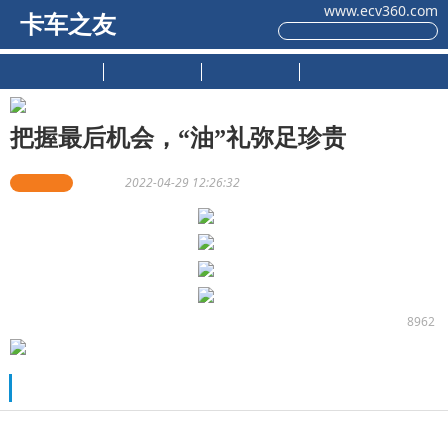
www.ecv360.com
卡车之友
原创推荐
新车上市
试驾测评
用户感受
把握最后机会，“油”礼弥足珍贵
解放轻卡
小编辑
2022-04-29 12:26:32
8962
推荐阅读
【视频】鑫源向上V6 媒体用车“新”选择