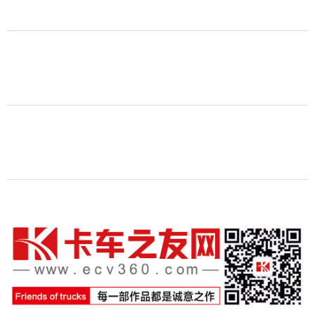
昨天
赵帅
【视频】重卡经销商的零一魂 以硬实力
共赴新能源之约
2026-08-04 11:41:16
沈祺
【视频】油价省下三分之二 比亚迪Q3单
公里只要八毛钱
2026-07-31 15:03:19
赵帅
扫描二维码 关注卡车之友网微信