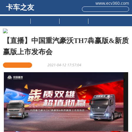
www.ecv360.com
卡车之友
原创推荐
新车上市
试驾测评
用户感受
【直播】中国重汽豪沃TH7犇赢版&新质
赢版上市发布会
卡车之友网原创
石英豪
2021-04-12 17:57:04