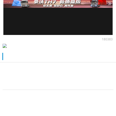
180383
推荐阅读
【视频】纯电轻卡三年TCO省9万+ 江淮
EZ6扔了颗“成本炸弹”
1小时前
赵帅
【视频】江淮新能源EZ6全球上市暨
2026商用车用户大会举行
昨天
赵帅