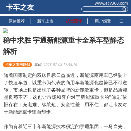
www.ecv360.com
卡车之友
原创推荐
新车上市
试驾测评
用户感受
稳中求胜 宇通新能源重卡全系车型静态
解析
卡车之友网原创
苏楷
2023-07-03 17:48:16
随着国家制定的双碳目标日益临近，新能源商用车已经驶上
了快速车道，以重卡为代表的商用车新能源化趋势已不可逆
转，市场上也是出现了各种品牌的新能源重卡，但是品质却
是良莠不齐，这也让市场和客户对于新能源重卡的“偏见”依
旧存在：充电难、续航短、安全性差、用不住，都让卡友对
于新能源重卡望而却步。
作为有着近三十年新能源技术积淀的宇通集团，一马当先，