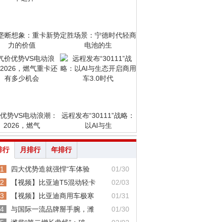
垄断想象：重卡新势
定胜场景：宁德时代轻商
力的价值
电池的生
优势VS电动浪潮：
远程发布“30111”战略：
2026，燃气
以AI与生
排行
月排行
年排行
1
四大优势造就强悍“车体验
01/30
2
【视频】比亚迪T5混动轻卡
02/03
3
【视频】比亚迪商用车极寒
01/31
4
与国际一流品牌掰手腕，潍
01/30