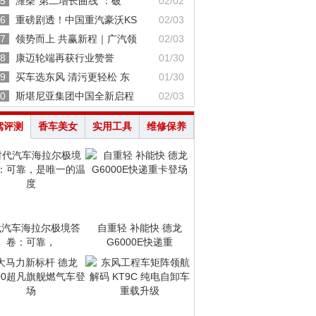
5
潍柴“第二增长曲线”：破
02/02
6
重磅剧透！中国重汽豪沃KS
02/03
7
领势而上 共赢新程｜广汽领
02/03
8
康迈轮端再获行业赞誉
01/30
9
买车选东风 清污更轻松 东
01/30
0
斯堪尼亚集团中国全新启程
02/03
驾评测
香车美女
实用工具
维修保养
代汽车海拉尔极境答
自重轻 补能快 德龙
卷：可靠，
G6000E快递重