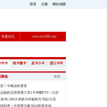
登录
注册
网站地图
专题论坛
www.ecv360.com
卡中卡
轻卡微卡
皮卡小卡
进口卡车
日聚焦
更多
注意！今晚油价要变
运输的兄弟请看江淮1卡坤鹏ET9！让你
龙H5 290大单桥为何被称为“四缸天花
重磅剧透！中国重汽豪沃KS即将登场