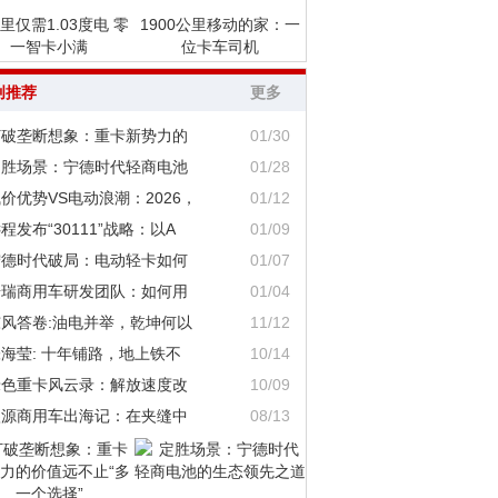
里仅需1.03度电 零
1900公里移动的家：一
一智卡小满
位卡车司机
创推荐
更多
打破垄断想象：重卡新势力的
01/30
定胜场景：宁德时代轻商电池
01/28
价优势VS电动浪潮：2026，
01/12
程发布“30111”战略：以A
01/09
宁德时代破局：电动轻卡如何
01/07
奇瑞商用车研发团队：如何用
01/04
东风答卷:油电并举，乾坤何以
11/12
海莹: 十年铺路，地上铁不
10/14
绿色重卡风云录：解放速度改
10/09
鑫源商用车出海记：在夹缝中
08/13