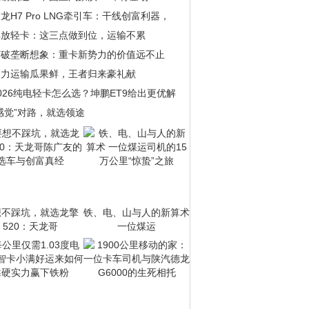
龙H7 Pro LNG牵引车：干线创富利器，
解放轻卡：这三点做到位，运输不累
打破垄断想象：重卡新势力的价值远不止
助力运输瓜果鲜，王者归来豪礼献
026纯电轻卡怎么选？坤鹏ET9给出更优解
感觉”对路，就选领途
想不踩坑，就选龙擎
铁、电、山与人的新算术
520：天龙哥
一位煤运