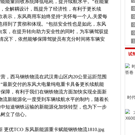
0
能能量回收系统降低电耗，提升续航水平。“在能量
0
统，全解耦设计，既提升了经济性，有利于更长续
欣表示，东风商用车始终坚持“关怀每一个人,关爱每
0
也得到了贯彻和体现。“包括安全性也是如此，东风
0
向泵，在提升转向助力安全性的同时，为车辆驾驭提
0
的情况下，依然能够保障驾驶员有充分时间将车辆安
1
试
营，西马钢铁物流在武汉青山区内20公里运距范围
“最新交付的东风大电量纯电重卡具备更长续航能
站保障，有利于我们在钢铁物流方面加快实现全面新
时
物流新能源化一度受到车辆续航水平的制约，随着长
的中短途钢铁运输的新能源化加快转型，也为下一步
化树立了信心。