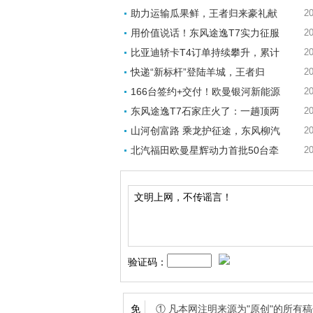
助力运输瓜果鲜，王者归来豪礼献
20
用价值说话！东风途逸T7实力征服
20
比亚迪轿卡T4订单持续攀升，累计
20
快递“新标杆”登陆羊城，王者归
20
166台签约+交付！欧曼银河新能源
20
东风途逸T7石家庄火了：一趟顶两
20
山河创富路 乘龙护征途，东风柳汽
20
北汽福田欧曼星辉动力首批50台牵
20
验证码：
① 凡本网注明来源为"原创"的所
免