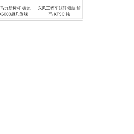
马力新标杆 德龙
东风工程车矩阵领航 解
X6000超凡旗舰
码 KT9C 纯