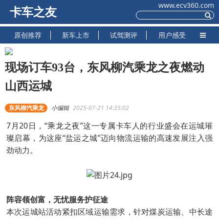
www.ecv360.com
卡车之友
原创推荐
新车上市
试驾测评
用户感受
现场订车93台，东风柳汽乘龙之夜燃动
山西运城
东风柳汽乘龙
小编辑
2025-07-21 14:35:02
7月20日，“乘龙之夜”这一专属卡车人的行业盛会在运城璀
璨启幕，为这座“盐运之城”迈向物流运输的高速发展注入强
劲动力。
阵容领创富，无忧服务护征途
本次运城站活动紧扣区域运输需求，针对煤炭运输、中长途