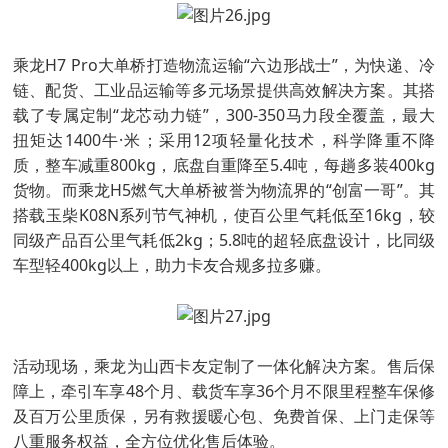
乘龙H7 Pro大单桥打造物流运输“六边形战士”，为快递、冷
链、配货、工业品运输等多元场景提供高效解决方案。其搭
载了专属定制“龙芯动力链”，300-350马力段全覆盖，最大
扭矩达1400牛·米；采用12项轻量化技术，科学降重不降
质，整车减重800kg，底盘自重降至5.4吨，每趟多装400kg
货物。而乘龙H5燃气大单桥被誉为物流界的“创富一哥”。其
搭载玉柴K08N系列节气神机，使百公里气耗低至16kg，较
同级产品百公里气耗低2kg；5.8吨的超轻底盘设计，比同级
车型轻400kg以上，助力卡友合规多拉多赚。
活动现场，乘龙为山西卡友定制了一体化解决方案。售后保
障上，牵引车享48个月、载货车享36个月不限里程整车保修
及百万公里质保，另有救援暖心包、免费首保、上门走保等
八重服务权益，全方位优化售后体验。