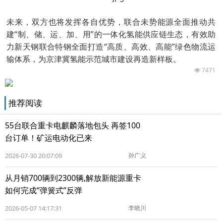
未来，双方也将发挥各自优势，联合未势能源全面推动共
建“制、储、运、加、用”的一体化氢能供应链生态，有效助
力新天钢联合特钢全面打造“高质、高效、高能”绿色物流运
输体系，为京津冀氢能示范城市建设再造新样板。
7471
推荐阅读
55台联合重卡电麒麟落地包头 再签100
台订单！矿运电动化已来
2026-07-30 20:07:09
孙广义
从月销700辆到2300辆,解放新能源重卡
如何完成“弹簧式”反弹
2026-05-07 14:17:31
李晓川