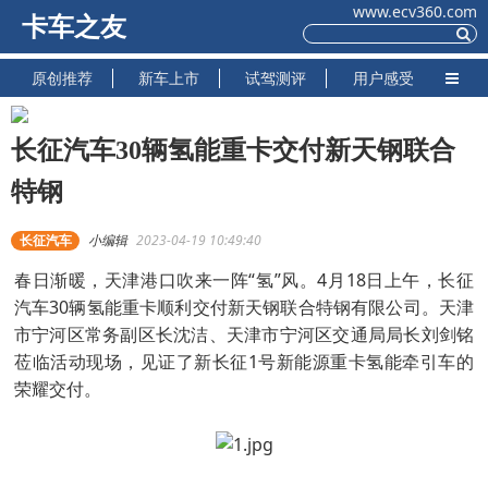
www.ecv360.com
卡车之友
原创推荐
新车上市
试驾测评
用户感受
长征汽车30辆氢能重卡交付新天钢联合
特钢
长征汽车
小编辑
2023-04-19 10:49:40
春日渐暖，天津港口吹来一阵“氢”风。4月18日上午，长征
汽车30辆氢能重卡顺利交付新天钢联合特钢有限公司。天津
市宁河区常务副区长沈洁、天津市宁河区交通局局长刘剑铭
莅临活动现场，见证了新长征1号新能源重卡氢能牵引车的
荣耀交付。