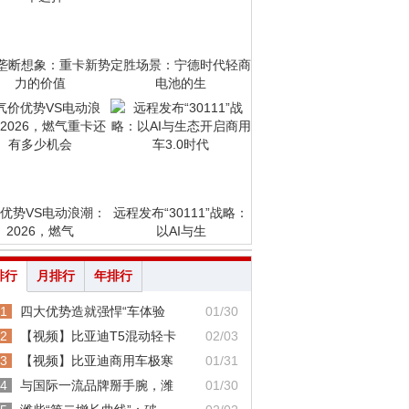
垄断想象：重卡新势
定胜场景：宁德时代轻商
力的价值
电池的生
优势VS电动浪潮：
远程发布“30111”战略：
2026，燃气
以AI与生
排行
月排行
年排行
1
四大优势造就强悍“车体验
01/30
2
【视频】比亚迪T5混动轻卡
02/03
3
【视频】比亚迪商用车极寒
01/31
4
与国际一流品牌掰手腕，潍
01/30