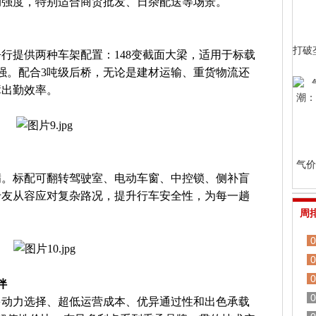
劳动强度，特别适合商贸批发、日杂配送等场景。
打破
行提供两种车架配置：148变截面大梁，适用于标载
更强。配合3吨级后桥，无论是建材运输、重货物流还
障出勤效率。
气价
满。标配可翻转驾驶室、电动车窗、中控锁、侧补盲
卡友从容应对复杂路况，提升行车安全性，为每一趟
周
0
0
0
伴
0
多动力选择、超低运营成本、优异通过性和出色承载