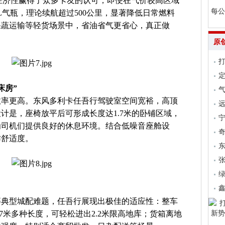
经济性赢得了众多卡友的认可，即便在气价较高区域
每公
L气瓶，理论续航超过500公里，显著降低日常燃料
果蔬运输等轻货场景中，省油省气更省心，真正做
原
床房”
气
效率更高。东风多利卡任吾行驾驶室空间宽裕，高顶
远
计是，座椅放平后可形成长度达1.7米的卧铺区域，
为司机们提供良好的休息环境。结合低噪音座舱设
作舒适度。
张
等典型城配难题，任吾行展现出极佳的适应性：整车
4.17米多种长度，可轻松进出2.2米限高地库；货箱离地