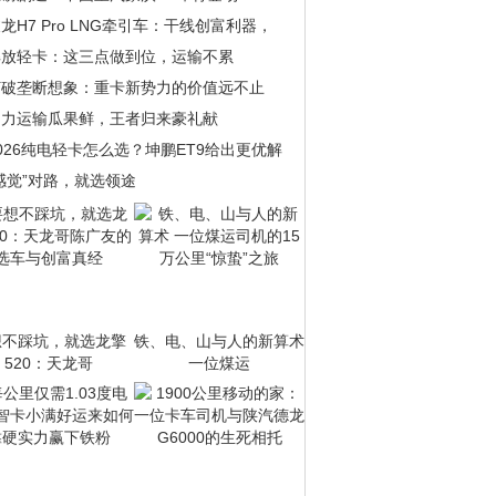
龙H7 Pro LNG牵引车：干线创富利器，
解放轻卡：这三点做到位，运输不累
打破垄断想象：重卡新势力的价值远不止
助力运输瓜果鲜，王者归来豪礼献
026纯电轻卡怎么选？坤鹏ET9给出更优解
感觉”对路，就选领途
想不踩坑，就选龙擎
铁、电、山与人的新算术
520：天龙哥
一位煤运