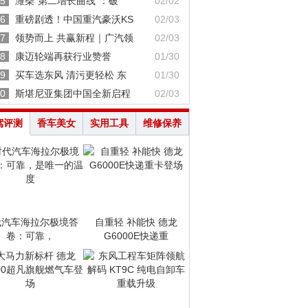
5
潍柴“第二增长曲线”：破
02/02
6
重磅剧透！中国重汽豪沃KS
02/03
7
领势而上 共赢新程｜广汽领
02/03
8
康迈轮端再获行业赞誉
01/30
9
买车选东风 清污更轻松 东
01/30
0
斯堪尼亚集团中国全新启程
02/03
驾评测
香车美女
实用工具
维修保养
代汽车海拉尔极境答
自重轻 补能快 德龙
卷：可靠，
G6000E快递重