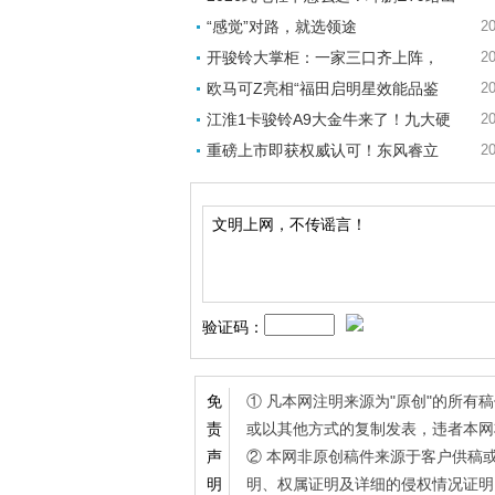
“感觉”对路，就选领途
20
开骏铃大掌柜：一家三口齐上阵，
20
欧马可Z亮相“福田启明星效能品鉴
20
江淮1卡骏铃A9大金牛来了！九大硬
20
重磅上市即获权威认可！东风睿立
20
验证码：
① 凡本网注明来源为"原创"的所
免
或以其他方式的复制发表，违者本网
责
② 本网非原创稿件来源于客户供稿
声
明、权属证明及详细的侵权情况证明
明