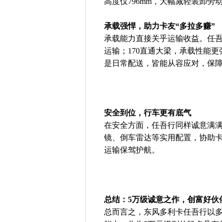
高度仅796mm，大幅减轻装卸
承载强悍，助力卡友“多拉多赚”
承载能力直接关乎运输收益。任吾
运输；170直通大梁，承载性能
是日常配送，皆能从容应对，保
安全到位，行车更有底气
在安全方面，任吾行同样诚意满
镜、倒车雷达等实用配置，协助
运输保驾护航。
总结：5万级诚意之作，创富好伙
总而言之，东风多利卡任吾行以