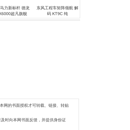
马力新标杆 德龙
东风工程车矩阵领航 解
X6000超凡旗舰
码 KT9C 纯
得本网的书面授权才可转载、链接、转贴
请及时向本网书面反馈，并提供身份证