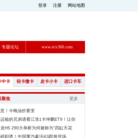
登录
注册
网站地图
专题论坛
www.ecv360.com
卡中卡
轻卡微卡
皮卡小卡
进口卡车
日聚焦
更多
注意！今晚油价要变
运输的兄弟请看江淮1卡坤鹏ET9！让你
龙H5 290大单桥为何被称为“四缸天花
重磅剧透！中国重汽豪沃KS即将登场