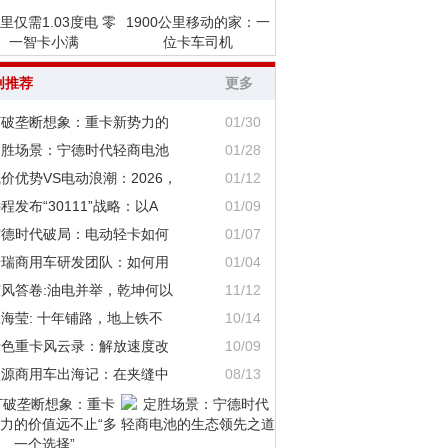
里仅需1.03度电 零
1900公里移动的家：一
一智卡小满
位卡车司机
创推荐
更多
打破垄断想象：重卡新势力的
01/30
定胜场景：宁德时代轻商电池
01/28
价优势VS电动浪潮：2026，
01/12
程发布“30111”战略：以A
01/09
宁德时代破局：电动轻卡如何
01/07
奇瑞商用车研发团队：如何用
01/04
东风答卷:油电并举，乾坤何以
11/12
海莹: 十年铺路，地上铁不
10/14
绿色重卡风云录：解放速度改
10/09
鑫源商用车出海记：在夹缝中
08/13